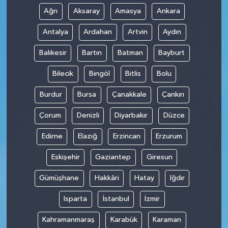
Ağrı
Aksaray
Amasya
Ankara
Antalya
Ardahan
Artvin
Aydın
Balıkesir
Bartın
Batman
Bayburt
Bilecik
Bingöl
Bitlis
Bolu
Burdur
Bursa
Çanakkale
Çankırı
Çorum
Denizli
Diyarbakır
Düzce
Edirne
Elazığ
Erzincan
Erzurum
Eskişehir
Gaziantep
Giresun
Gümüşhane
Hakkâri
Hatay
Iğdır
Isparta
İstanbul
İzmir
Kahramanmaraş
Karabük
Karaman