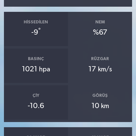
HISSEDILEN
NEM
°
-9
%67
BASINÇ
RÜZGAR
1021
17
hpa
km/s
ÇIY
GÖRÜŞ
-10.6
10
km