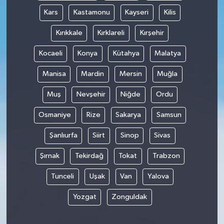
Kars
Kastamonu
Kayseri
Kilis
Kırıkkale
Kırklareli
Kırşehir
Kocaeli
Konya
Kütahya
Malatya
Manisa
Mardin
Mersin
Muğla
Muş
Nevşehir
Niğde
Ordu
Osmaniye
Rize
Sakarya
Samsun
Şanlıurfa
Siirt
Sinop
Sivas
Şırnak
Tekirdağ
Tokat
Trabzon
Tunceli
Uşak
Van
Yalova
Yozgat
Zonguldak