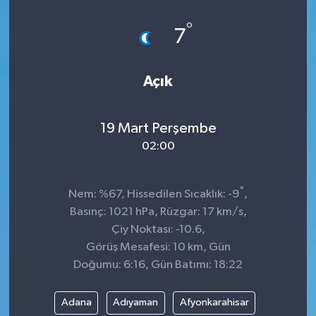
Spor
°
7
Teknoloji
Açık
Tokat Haberleri
19 Mart Perşembe
Yaşam
02:00
°
Nem: %67, Hissedilen Sıcaklık: -9
,
Basınç: 1021 hPa, Rüzgar: 17 km/s,
Çiy Noktası: -10.6,
Görüş Mesafesi: 10 km, Gün
Doğumu: 6:16, Gün Batımı: 18:22
Adana
Adıyaman
Afyonkarahisar