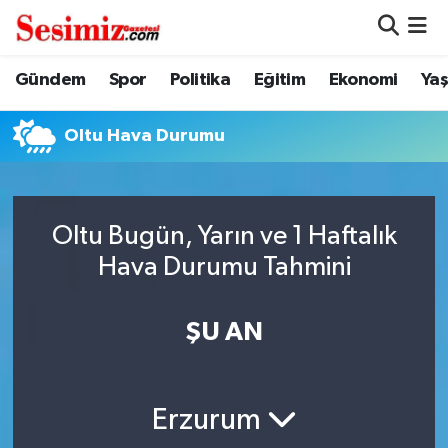
Dünya
Nöbetçi Eczaneler
Gündem
Spor
Politika
Eğitim
Ekonomi
Ya
Eğitim
Hava Durumu
Oltu Hava Durumu
Ekonomi
Namaz Vakitleri
Genel
Trafik Durumu
Oltu Bugün, Yarın ve 1 Haftalık
Hava Durumu Tahmini
Gündem
Süper Lig Puan Durumu ve Fikstür
ŞU AN
Magazin
Tüm Manşetler
Politika
Son Dakika Haberleri
Erzurum
Sağlık
Haber Arşivi