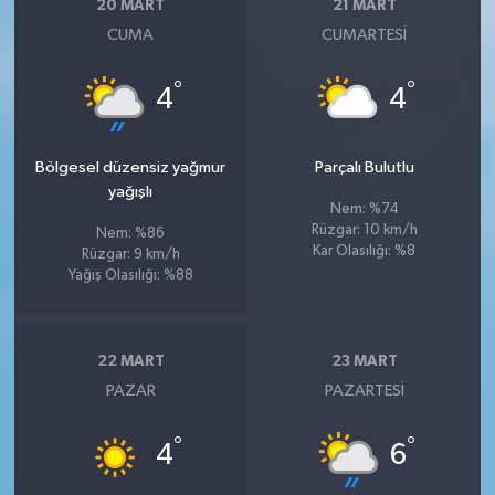
20 MART
21 MART
CUMA
CUMARTESI
°
°
4
4
Bölgesel düzensiz yağmur
Parçalı Bulutlu
yağışlı
Nem: %74
Rüzgar: 10 km/h
Nem: %86
Kar Olasılığı: %8
Rüzgar: 9 km/h
Yağış Olasılığı: %88
22 MART
23 MART
PAZAR
PAZARTESI
°
°
4
6