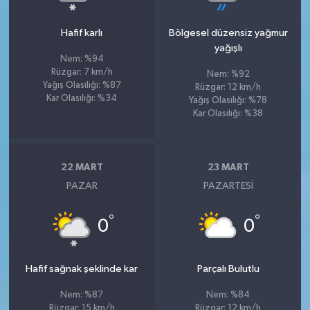
Hafif karlı
Bölgesel düzensiz yağmur
yağışlı
Nem: %94
Rüzgar: 7 km/h
Nem: %92
Yağış Olasılığı: %87
Rüzgar: 12 km/h
Kar Olasılığı: %34
Yağış Olasılığı: %78
Kar Olasılığı: %38
22 MART
23 MART
PAZAR
PAZARTESI
°
°
0
0
Hafif sağnak şeklinde kar
Parçalı Bulutlu
Nem: %87
Nem: %84
Rüzgar: 15 km/h
Rüzgar: 12 km/h