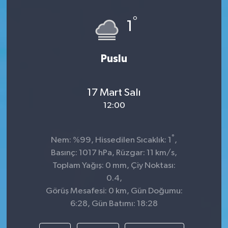
Spor
°
1
Teknoloji
Puslu
Tokat Haberleri
17 Mart Salı
Yaşam
12:00
°
Nem: %99, Hissedilen Sıcaklık: 1
,
Basınç: 1017 hPa, Rüzgar: 11 km/s,
Toplam Yağış: 0 mm, Çiy Noktası:
0.4,
Görüş Mesafesi: 0 km, Gün Doğumu:
6:28, Gün Batımı: 18:28