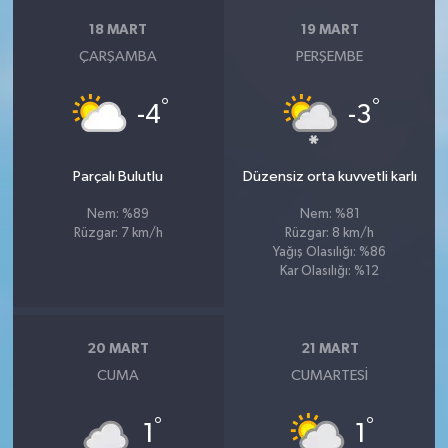
18 MART
19 MART
ÇARŞAMBA
PERŞEMBE
°
°
-4
-3
Parçalı Bulutlu
Düzensiz orta kuvvetli karlı
Nem: %89
Nem: %81
Rüzgar: 7 km/h
Rüzgar: 8 km/h
Yağış Olasılığı: %86
Kar Olasılığı: %12
20 MART
21 MART
CUMA
CUMARTESI
°
°
1
1