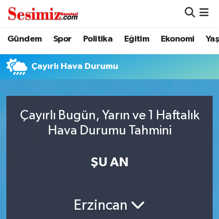
Dünya
Nöbetçi Eczaneler
Gündem
Spor
Politika
Eğitim
Ekonomi
Ya
Eğitim
Hava Durumu
Çayırlı Hava Durumu
Ekonomi
Namaz Vakitleri
Genel
Trafik Durumu
Çayırlı Bugün, Yarın ve 1 Haftalık
Hava Durumu Tahmini
Gündem
Süper Lig Puan Durumu ve Fikstür
ŞU AN
Magazin
Tüm Manşetler
Politika
Son Dakika Haberleri
Erzincan
Sağlık
Haber Arşivi