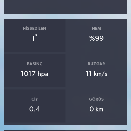
HISSEDILEN
NEM
°
1
%99
BASINÇ
RÜZGAR
1017
11
hpa
km/s
ÇIY
GÖRÜŞ
0.4
0
km