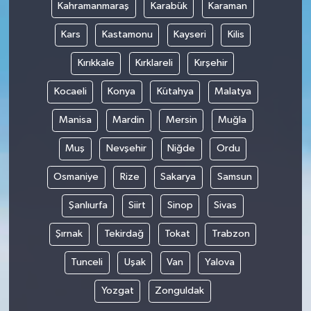
Kahramanmaraş
Karabük
Karaman
Kars
Kastamonu
Kayseri
Kilis
Kırıkkale
Kırklareli
Kırşehir
Kocaeli
Konya
Kütahya
Malatya
Manisa
Mardin
Mersin
Muğla
Muş
Nevşehir
Niğde
Ordu
Osmaniye
Rize
Sakarya
Samsun
Şanlıurfa
Siirt
Sinop
Sivas
Şırnak
Tekirdağ
Tokat
Trabzon
Tunceli
Uşak
Van
Yalova
Yozgat
Zonguldak