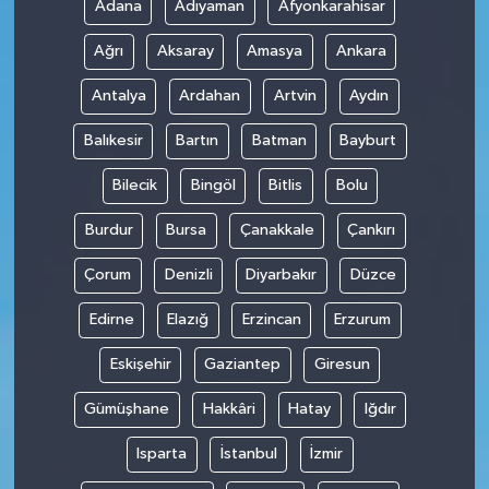
Adana
Adıyaman
Afyonkarahisar
Ağrı
Aksaray
Amasya
Ankara
Antalya
Ardahan
Artvin
Aydın
Balıkesir
Bartın
Batman
Bayburt
Bilecik
Bingöl
Bitlis
Bolu
Burdur
Bursa
Çanakkale
Çankırı
Çorum
Denizli
Diyarbakır
Düzce
Edirne
Elazığ
Erzincan
Erzurum
Eskişehir
Gaziantep
Giresun
Gümüşhane
Hakkâri
Hatay
Iğdır
Isparta
İstanbul
İzmir