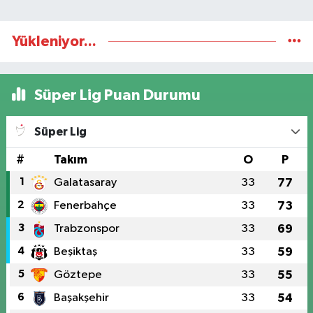
Yükleniyor...
Süper Lig Puan Durumu
Süper Lig
#
Takım
O
P
1
Galatasaray
33
77
2
Fenerbahçe
33
73
3
Trabzonspor
33
69
4
Beşiktaş
33
59
5
Göztepe
33
55
6
Başakşehir
33
54