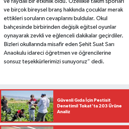
ve faydalı bir etkinlik oldu. Özellikle takım sporları
ve birçok bireysel branş hakkında çocuklar merak
ettikleri soruların cevaplarını buldular. Okul
bahçesinde birbirinden değişik eğitsel oyunlar
oynayarak zevkli ve eğlenceli dakikalar geçirdiler.
Bizleri okullarında misafir eden Şehit Suat Sarı
Anaokulu idareci öğretmen ve öğrencilerine
sonsuz teşekkürlerimizi sunuyoruz” dedi.
Güvenli Gıda İçin Pestisit
Denetimi! Tokat'ta 203 Ürüne
Analiz