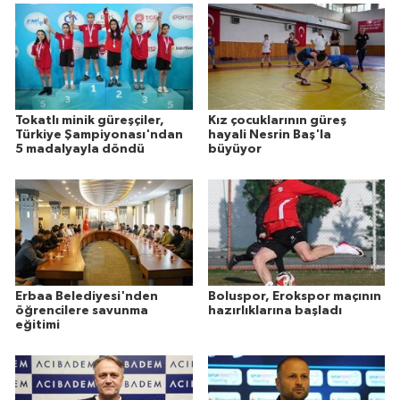
Tokatlı minik güreşçiler,
Kız çocuklarının güreş
Türkiye Şampiyonası'ndan
hayali Nesrin Baş'la
5 madalyayla döndü
büyüyor
Erbaa Belediyesi'nden
Boluspor, Erokspor maçının
öğrencilere savunma
hazırlıklarına başladı
eğitimi