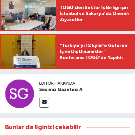
TOGÜ’den Sektör İş Birliği için
İstanbul ve Sakarya’da Önemli
Ziyaretler
"Türkiye’yi 12 Eylül’e Götüren
İç ve Dış Dinamikler"
Konferansı TOGÜ’de Yapıldı
EDITÖR HAKKINDA
Sesimiz Gazetesi A
Bunlar da ilginizi çekebilir