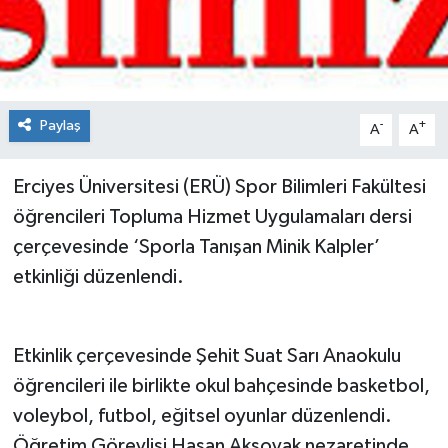
Spor
Teknoloji
Paylaş
-
+
A
A
Tokat Haberleri
Erciyes Üniversitesi (ERÜ) Spor Bilimleri Fakültesi
Yaşam
öğrencileri Topluma Hizmet Uygulamaları dersi
çerçevesinde ‘Sporla Tanışan Minik Kalpler’
etkinliği düzenlendi.
Etkinlik çerçevesinde Şehit Suat Sarı Anaokulu
öğrencileri ile birlikte okul bahçesinde basketbol,
voleybol, futbol, eğitsel oyunlar düzenlendi.
Öğretim Görevlisi Hasan Aksoyak nezaretinde