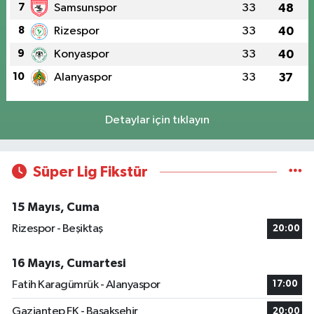
7
Samsunspor
33
48
8
Rizespor
33
40
9
Konyaspor
33
40
10
Alanyaspor
33
37
Detaylar için tıklayın
Süper Lig Fikstür
15 Mayıs, Cuma
Rizespor - Beşiktaş
20:00
16 Mayıs, Cumartesi
Fatih Karagümrük - Alanyaspor
17:00
Gaziantep FK - Başakşehir
20:00