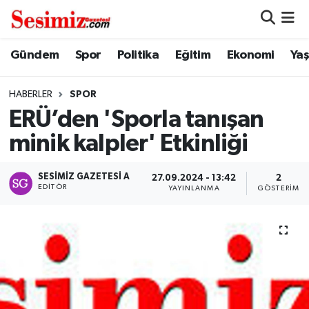
Dünya
Nöbetçi Eczaneler
Gündem
Spor
Politika
Eğitim
Ekonomi
Ya
Eğitim
Hava Durumu
HABERLER
SPOR
ERÜ’den 'Sporla tanışan
Ekonomi
Namaz Vakitleri
minik kalpler' Etkinliği
Genel
Trafik Durumu
SESIMIZ GAZETESI A
27.09.2024 - 13:42
2
EDITÖR
YAYINLANMA
GÖSTERIM
Gündem
Süper Lig Puan Durumu ve Fikstür
Magazin
Tüm Manşetler
Politika
Son Dakika Haberleri
Sağlık
Haber Arşivi