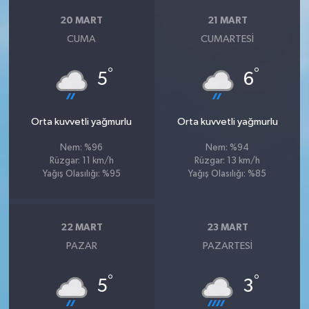
20 MART
21 MART
CUMA
CUMARTESI
°
°
5
6
Orta kuvvetli yağmurlu
Orta kuvvetli yağmurlu
Nem: %96
Nem: %94
Rüzgar: 11 km/h
Rüzgar: 13 km/h
Yağış Olasılığı: %95
Yağış Olasılığı: %85
22 MART
23 MART
PAZAR
PAZARTESI
°
°
5
3