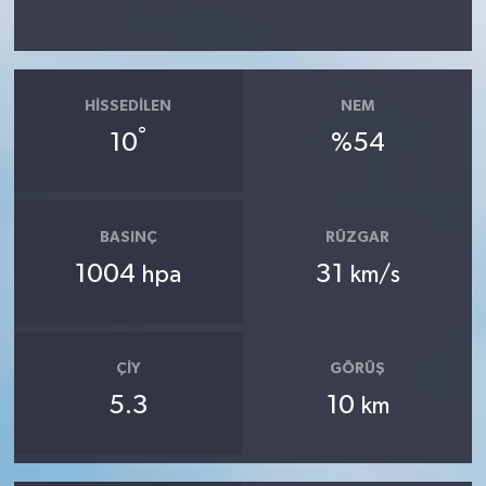
HISSEDILEN
NEM
°
10
%54
BASINÇ
RÜZGAR
1004
31
hpa
km/s
ÇIY
GÖRÜŞ
5.3
10
km