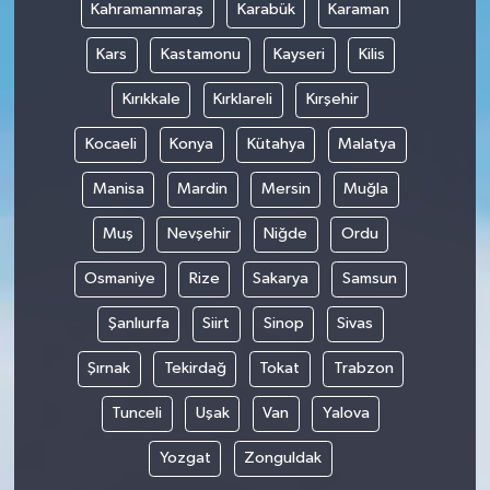
Kahramanmaraş
Karabük
Karaman
Kars
Kastamonu
Kayseri
Kilis
Kırıkkale
Kırklareli
Kırşehir
Kocaeli
Konya
Kütahya
Malatya
Manisa
Mardin
Mersin
Muğla
Muş
Nevşehir
Niğde
Ordu
Osmaniye
Rize
Sakarya
Samsun
Şanlıurfa
Siirt
Sinop
Sivas
Şırnak
Tekirdağ
Tokat
Trabzon
Tunceli
Uşak
Van
Yalova
Yozgat
Zonguldak