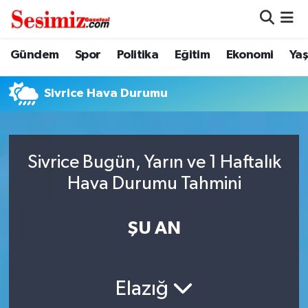
Dünya
Nöbetçi Eczaneler
Gündem
Spor
Politika
Eğitim
Ekonomi
Ya
Eğitim
Hava Durumu
Sivrice Hava Durumu
Ekonomi
Namaz Vakitleri
Genel
Trafik Durumu
Sivrice Bugün, Yarın ve 1 Haftalık
Hava Durumu Tahmini
Gündem
Süper Lig Puan Durumu ve Fikstür
ŞU AN
Magazin
Tüm Manşetler
Politika
Son Dakika Haberleri
Elazığ
Sağlık
Haber Arşivi