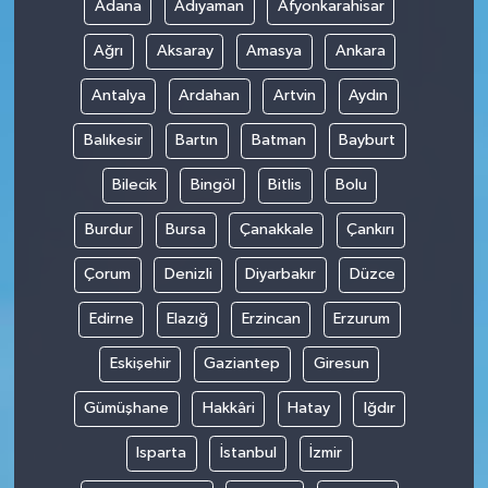
Adana
Adıyaman
Afyonkarahisar
Ağrı
Aksaray
Amasya
Ankara
Antalya
Ardahan
Artvin
Aydın
Balıkesir
Bartın
Batman
Bayburt
Bilecik
Bingöl
Bitlis
Bolu
Burdur
Bursa
Çanakkale
Çankırı
Çorum
Denizli
Diyarbakır
Düzce
Edirne
Elazığ
Erzincan
Erzurum
Eskişehir
Gaziantep
Giresun
Gümüşhane
Hakkâri
Hatay
Iğdır
Isparta
İstanbul
İzmir