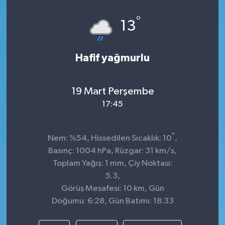
Spor
°
13
Teknoloji
Hafif yağmurlu
Tokat Haberleri
19 Mart Perşembe
Yaşam
17:45
°
Nem: %54, Hissedilen Sıcaklık: 10
,
Basınç: 1004 hPa, Rüzgar: 31 km/s,
Toplam Yağış: 1 mm, Çiy Noktası:
5.3,
Görüş Mesafesi: 10 km, Gün
Doğumu: 6:28, Gün Batımı: 18:33