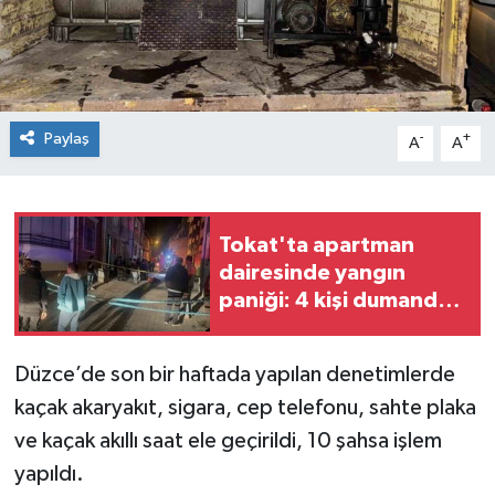
Spor
Teknoloji
Paylaş
-
+
A
A
Tokat Haberleri
Yaşam
Tokat'ta apartman
dairesinde yangın
paniği: 4 kişi dumandan
etkilendi
Düzce’de son bir haftada yapılan denetimlerde
kaçak akaryakıt, sigara, cep telefonu, sahte plaka
ve kaçak akıllı saat ele geçirildi, 10 şahsa işlem
yapıldı.