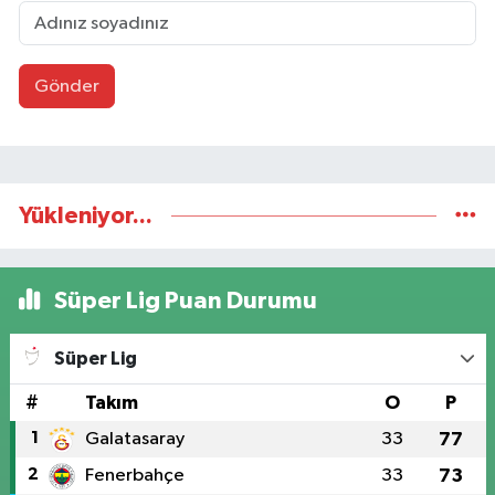
Gönder
Yükleniyor...
Süper Lig Puan Durumu
Süper Lig
#
Takım
O
P
1
Galatasaray
33
77
2
Fenerbahçe
33
73