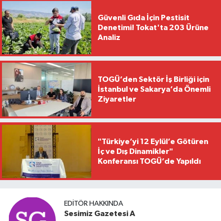
Güvenli Gıda İçin Pestisit
Denetimi! Tokat'ta 203 Ürüne
Analiz
TOGÜ’den Sektör İş Birliği için
İstanbul ve Sakarya’da Önemli
Ziyaretler
"Türkiye’yi 12 Eylül’e Götüren
İç ve Dış Dinamikler"
Konferansı TOGÜ’de Yapıldı
EDITÖR HAKKINDA
Sesimiz Gazetesi A