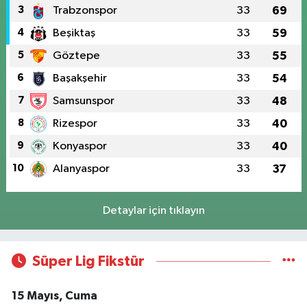
3
Trabzonspor
33
69
4
Beşiktaş
33
59
5
Göztepe
33
55
6
Başakşehir
33
54
7
Samsunspor
33
48
8
Rizespor
33
40
9
Konyaspor
33
40
10
Alanyaspor
33
37
Detaylar için tıklayın
Süper Lig Fikstür
15 Mayıs, Cuma