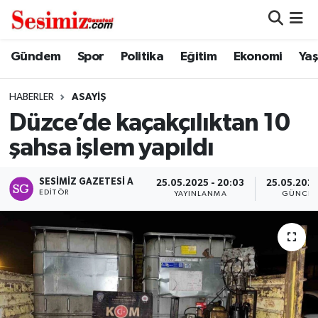
Dünya
Nöbetçi Eczaneler
Gündem
Spor
Politika
Eğitim
Ekonomi
Ya
Eğitim
Hava Durumu
HABERLER
ASAYIŞ
Düzce’de kaçakçılıktan 10
Ekonomi
Namaz Vakitleri
şahsa işlem yapıldı
Genel
Trafik Durumu
SESIMIZ GAZETESI A
25.05.2025 - 20:03
25.05.2025
EDITÖR
YAYINLANMA
GÜNCEL
Gündem
Süper Lig Puan Durumu ve Fikstür
Magazin
Tüm Manşetler
Politika
Son Dakika Haberleri
Sağlık
Haber Arşivi