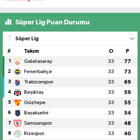
Süper Lig Puan Durumu
Süper Lig
#
Takım
O
P
1
Galatasaray
33
77
2
Fenerbahçe
33
73
3
Trabzonspor
33
69
4
Beşiktaş
33
59
5
Göztepe
33
55
6
Başakşehir
33
54
7
Samsunspor
33
48
8
Rizespor
33
40