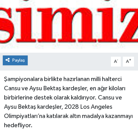
Spor
Teknoloji
Tokat Haberleri
Yaşam
Paylaş
-
+
A
A
Şampiyonalara birlikte hazırlanan milli halterci
Cansu ve Aysu Bektaş kardeşler, en ağır kiloları
birbirlerine destek olarak kaldırıyor. Cansu ve
Aysu Bektaş kardeşler, 2028 Los Angeles
Olimpiyatları’na katılarak altın madalya kazanmayı
hedefliyor.