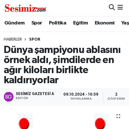
Dünya
Nöbetçi Eczaneler
Gündem
Spor
Politika
Eğitim
Ekonomi
Ya
Eğitim
Hava Durumu
HABERLER
SPOR
Dünya şampiyonu ablasını
Ekonomi
Namaz Vakitleri
örnek aldı, şimdilerde en
Genel
Trafik Durumu
ağır kiloları birlikte
kaldırıyorlar
Gündem
Süper Lig Puan Durumu ve Fikstür
SESIMIZ GAZETESI A
Magazin
Tüm Manşetler
09.10.2024 - 10:59
2
EDITÖR
YAYINLANMA
GÖSTERIM
Politika
Son Dakika Haberleri
Sağlık
Haber Arşivi