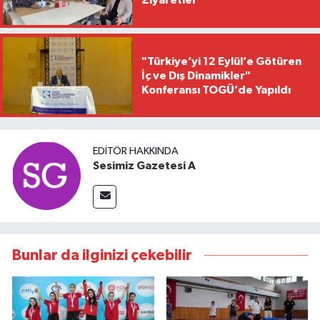
Ziyaretler
"Türkiye’yi 12 Eylül’e Götüren
İç ve Dış Dinamikler"
Konferansı TOGÜ’de Yapıldı
EDITÖR HAKKINDA
Sesimiz Gazetesi A
Bunlar da ilginizi çekebilir