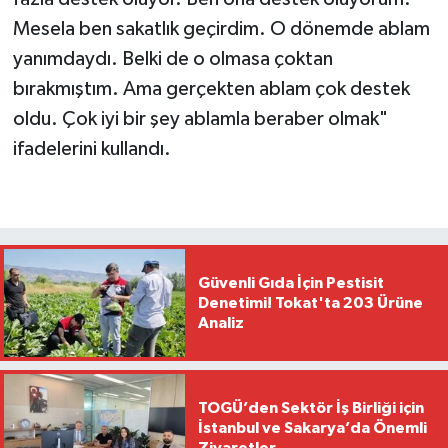
Mesela ben sakatlık geçirdim. O dönemde ablam
yanımdaydı. Belki de o olmasa çoktan
bırakmıştım. Ama gerçekten ablam çok destek
oldu. Çok iyi bir şey ablamla beraber olmak"
ifadelerini kullandı.
Güvenli Gıda İçin Pestisit
Denetimi! Tokat'ta 203 Ürüne
Analiz
TOGÜ’den Sektör İş Birliği için
İstanbul ve Sakarya’da Önemli