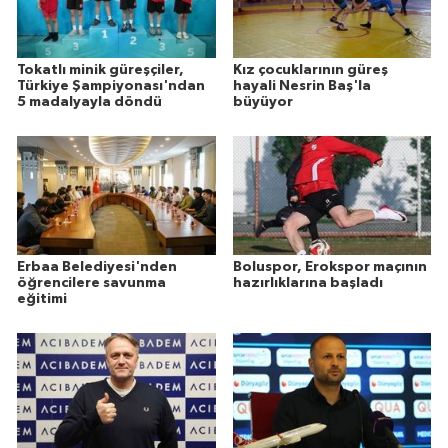
Tokatlı minik güreşçiler,
Kız çocuklarının güreş
Türkiye Şampiyonası'ndan
hayali Nesrin Baş'la
5 madalyayla döndü
büyüyor
Erbaa Belediyesi'nden
Boluspor, Erokspor maçının
öğrencilere savunma
hazırlıklarına başladı
eğitimi