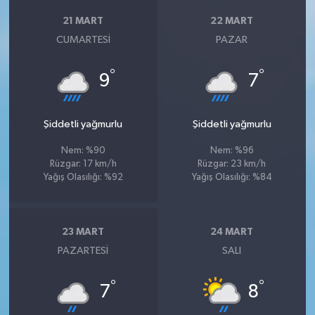
21 MART
22 MART
CUMARTESI
PAZAR
°
°
9
7
Şiddetli yağmurlu
Şiddetli yağmurlu
Nem: %90
Nem: %96
Rüzgar: 17 km/h
Rüzgar: 23 km/h
Yağış Olasılığı: %92
Yağış Olasılığı: %84
23 MART
24 MART
PAZARTESI
SALI
°
°
7
8