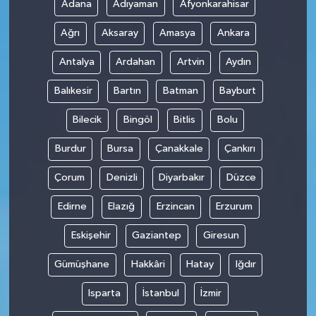
Adana
Adıyaman
Afyonkarahisar
Ağrı
Aksaray
Amasya
Ankara
Antalya
Ardahan
Artvin
Aydın
Balıkesir
Bartın
Batman
Bayburt
Bilecik
Bingöl
Bitlis
Bolu
Burdur
Bursa
Çanakkale
Çankırı
Çorum
Denizli
Diyarbakır
Düzce
Edirne
Elazığ
Erzincan
Erzurum
Eskişehir
Gaziantep
Giresun
Gümüşhane
Hakkâri
Hatay
Iğdır
Isparta
İstanbul
İzmir