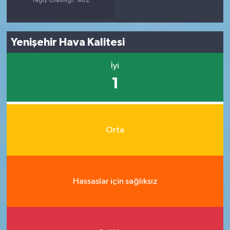
Yağış Olasılığı: %82
Yenişehir Hava Kalitesi
İyi
1
Orta
Hassaslar için sağlıksız