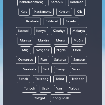
Kahramanmaraş
Karabük
Karaman
Kars
Kastamonu
Kayseri
Kilis
Kırıkkale
Kırklareli
Kırşehir
Kocaeli
Konya
Kütahya
Malatya
Manisa
Mardin
Mersin
Muğla
Muş
Nevşehir
Niğde
Ordu
Osmaniye
Rize
Sakarya
Samsun
Şanlıurfa
Siirt
Sinop
Sivas
Şırnak
Tekirdağ
Tokat
Trabzon
Tunceli
Uşak
Van
Yalova
Yozgat
Zonguldak