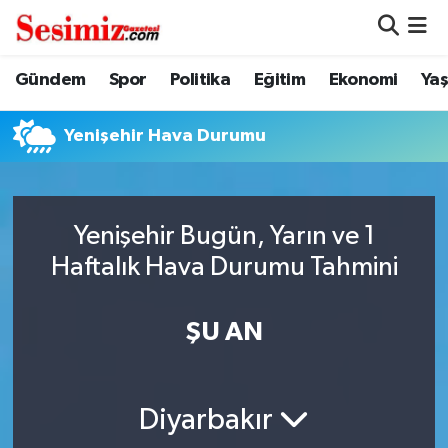
Dünya
Nöbetçi Eczaneler
Gündem
Spor
Politika
Eğitim
Ekonomi
Ya
Eğitim
Hava Durumu
Yenişehir Hava Durumu
Ekonomi
Namaz Vakitleri
Genel
Trafik Durumu
Yenişehir Bugün, Yarın ve 1
Haftalık Hava Durumu Tahmini
Gündem
Süper Lig Puan Durumu ve Fikstür
ŞU AN
Magazin
Tüm Manşetler
Politika
Son Dakika Haberleri
Diyarbakır
Sağlık
Haber Arşivi