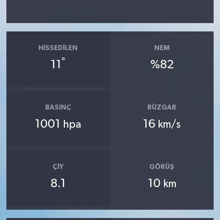
HISSEDILEN
NEM
°
11
%82
BASINÇ
RÜZGAR
1001
16
hpa
km/s
ÇIY
GÖRÜŞ
8.1
10
km