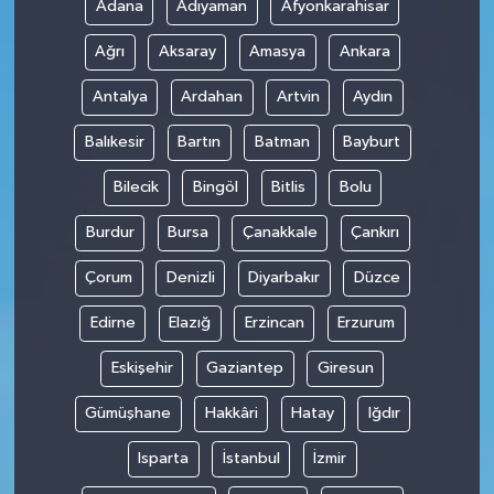
Adana
Adıyaman
Afyonkarahisar
Ağrı
Aksaray
Amasya
Ankara
Antalya
Ardahan
Artvin
Aydın
Balıkesir
Bartın
Batman
Bayburt
Bilecik
Bingöl
Bitlis
Bolu
Burdur
Bursa
Çanakkale
Çankırı
Çorum
Denizli
Diyarbakır
Düzce
Edirne
Elazığ
Erzincan
Erzurum
Eskişehir
Gaziantep
Giresun
Gümüşhane
Hakkâri
Hatay
Iğdır
Isparta
İstanbul
İzmir