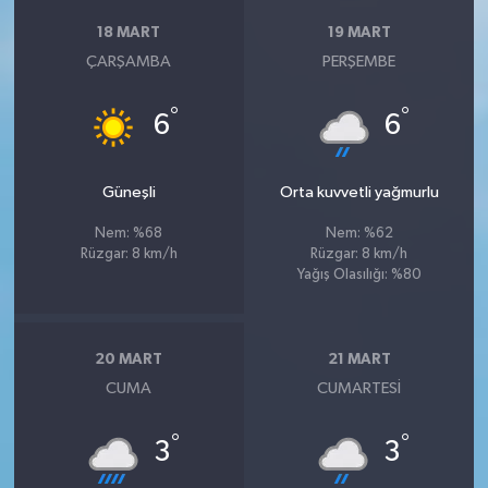
18 MART
19 MART
ÇARŞAMBA
PERŞEMBE
°
°
6
6
Güneşli
Orta kuvvetli yağmurlu
Nem: %68
Nem: %62
Rüzgar: 8 km/h
Rüzgar: 8 km/h
Yağış Olasılığı: %80
20 MART
21 MART
CUMA
CUMARTESI
°
°
3
3