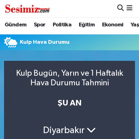
Dünya
Nöbetçi Eczaneler
Gündem
Spor
Politika
Eğitim
Ekonomi
Ya
Eğitim
Hava Durumu
Kulp Hava Durumu
Ekonomi
Namaz Vakitleri
Genel
Trafik Durumu
Kulp Bugün, Yarın ve 1 Haftalık
Hava Durumu Tahmini
Gündem
Süper Lig Puan Durumu ve Fikstür
ŞU AN
Magazin
Tüm Manşetler
Politika
Son Dakika Haberleri
Diyarbakır
Sağlık
Haber Arşivi