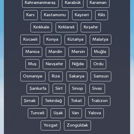
Kahramanmaraş
Karabük
Karaman
Kars
Kastamonu
Kayseri
Kilis
Kırıkkale
Kırklareli
Kırşehir
Kocaeli
Konya
Kütahya
Malatya
Manisa
Mardin
Mersin
Muğla
Muş
Nevşehir
Niğde
Ordu
Osmaniye
Rize
Sakarya
Samsun
Şanlıurfa
Siirt
Sinop
Sivas
Şırnak
Tekirdağ
Tokat
Trabzon
Tunceli
Uşak
Van
Yalova
Yozgat
Zonguldak