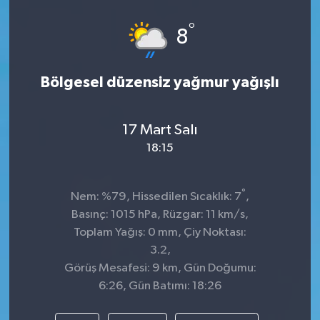
Spor
°
8
Teknoloji
Bölgesel düzensiz yağmur yağışlı
Tokat Haberleri
17 Mart Salı
Yaşam
18:15
°
Nem: %79, Hissedilen Sıcaklık: 7
,
Basınç: 1015 hPa, Rüzgar: 11 km/s,
Toplam Yağış: 0 mm, Çiy Noktası:
3.2,
Görüş Mesafesi: 9 km, Gün Doğumu:
6:26, Gün Batımı: 18:26