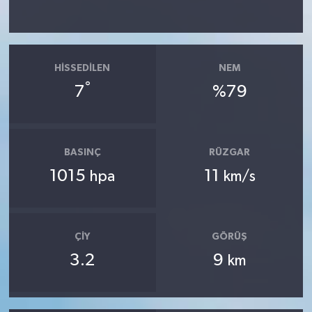
HISSEDILEN
NEM
°
7
%79
BASINÇ
RÜZGAR
1015
11
hpa
km/s
ÇIY
GÖRÜŞ
3.2
9
km