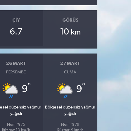
ÇIY
GÖRÜŞ
6.7
10
km
26 MART
27 MART
PERŞEMBE
CUMA
°
°
9
9
esel düzensiz yağmur
Bölgesel düzensiz yağmur
yağışlı
yağışlı
Nem: %75
Nem: %79
Rüzgar: 10 km/h
Rüzgar: 9 km/h