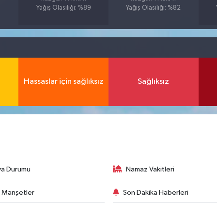
Yağış Olasılığı: %89
Yağış Olasılığı: %82
Hassaslar için sağlıksız
Sağlıksız
va Durumu
Namaz Vakitleri
 Manşetler
Son Dakika Haberleri