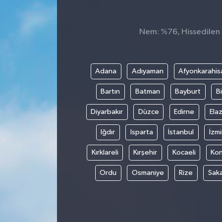
Spor
Nem: %76, Hissedilen S
Teknoloji
Tokat Haberleri
Adana
Adıyaman
Afyonkarahis
Bartın
Batman
Bayburt
Bi
Yaşam
Diyarbakır
Düzce
Edirne
Elaz
Iğdır
Isparta
İstanbul
İzmi
Kırklareli
Kırşehir
Kocaeli
Ko
Ordu
Osmaniye
Rize
Sak