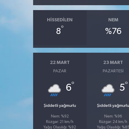
HISSEDILEN
NEM
°
8
%76
22 MART
23 MART
PAZAR
PAZARTESI
°
°
6
5
Şiddetli yağmurlu
Şiddetli yağmurl
Nem: %92
Nem: %96
Rüzgar: 21 km/h
Rüzgar: 24 km/h
Yağış Olasılığı: %92
Yağış Olasılığı: %8