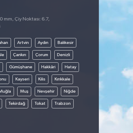
 0 mm, Çiy Noktası: 6.7,
3
ahan
Artvin
Aydın
Balıkesir
le
Çankırı
Çorum
Denizli
Gümüşhane
Hakkâri
Hatay
onu
Kayseri
Kilis
Kırıkkale
Muğla
Muş
Nevşehir
Niğde
Tekirdağ
Tokat
Trabzon