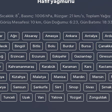
Hafif yağmurlu
°
ıcaklık: 8
, Basınç: 1006 hPa, Rüzgar: 21 km/s, Toplam Yağış:
Görüş Mesafesi: 10 km, Gün Doğumu: 6:23, Gün Batımı: 18:3
ar
Ağrı
Aksaray
Amasya
Ankara
Antalya
Ard
lecik
Bingöl
Bitlis
Bolu
Burdur
Bursa
Çanakka
ığ
Erzincan
Erzurum
Eskişehir
Gaziantep
Giresun
r
Kahramanmaraş
Karabük
Karaman
Kars
Kastam
nya
Kütahya
Malatya
Manisa
Mardin
Mersin
arya
Samsun
Şanlıurfa
Siirt
Sinop
Sivas
Şırnak
Tunceli
Uşak
Van
Yalova
Yozgat
Zonguldak