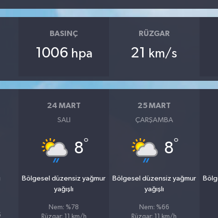
BASINÇ
RÜZGAR
1006
21
hpa
km/s
24 MART
25 MART
SALI
ÇARŞAMBA
°
°
8
8
u
Bölgesel düzensiz yağmur
Bölgesel düzensiz yağmur
Bölg
yağışlı
yağışlı
Nem: %78
Nem: %66
5
Rüzgar: 11 km/h
Rüzgar: 11 km/h