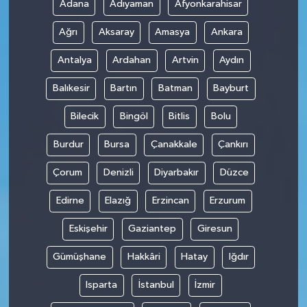
Adana
Adıyaman
Afyonkarahisar
Ağrı
Aksaray
Amasya
Ankara
Antalya
Ardahan
Artvin
Aydın
Balıkesir
Bartın
Batman
Bayburt
Bilecik
Bingöl
Bitlis
Bolu
Burdur
Bursa
Çanakkale
Çankırı
Çorum
Denizli
Diyarbakır
Düzce
Edirne
Elazığ
Erzincan
Erzurum
Eskişehir
Gaziantep
Giresun
Gümüşhane
Hakkâri
Hatay
Iğdır
Isparta
İstanbul
İzmir