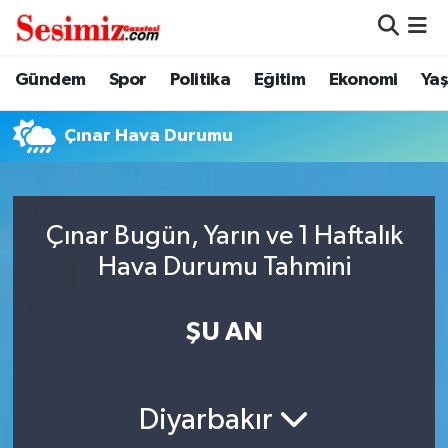
Dünya
Nöbetçi Eczaneler
Gündem
Spor
Politika
Eğitim
Ekonomi
Ya
Eğitim
Hava Durumu
Çınar Hava Durumu
Ekonomi
Namaz Vakitleri
Genel
Trafik Durumu
Çınar Bugün, Yarın ve 1 Haftalık
Hava Durumu Tahmini
Gündem
Süper Lig Puan Durumu ve Fikstür
ŞU AN
Magazin
Tüm Manşetler
Politika
Son Dakika Haberleri
Diyarbakır
Sağlık
Haber Arşivi