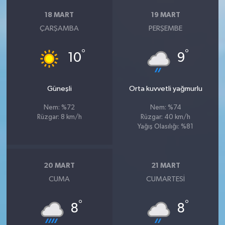
18 MART
19 MART
ÇARŞAMBA
PERŞEMBE
°
°
10
9
Güneşli
Orta kuvvetli yağmurlu
Nem: %72
Nem: %74
Rüzgar: 8 km/h
Rüzgar: 40 km/h
Yağış Olasılığı: %81
20 MART
21 MART
CUMA
CUMARTESI
°
°
8
8