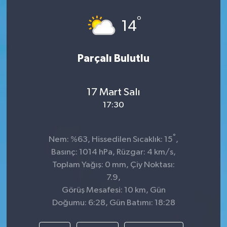
Spor
°
14
Teknoloji
Parçalı Bulutlu
Tokat Haberleri
17 Mart Salı
Yaşam
17:30
°
Nem: %63, Hissedilen Sıcaklık: 15
,
Basınç: 1014 hPa, Rüzgar: 4 km/s,
Toplam Yağış: 0 mm, Çiy Noktası:
7.9,
Görüş Mesafesi: 10 km, Gün
Doğumu: 6:28, Gün Batımı: 18:28