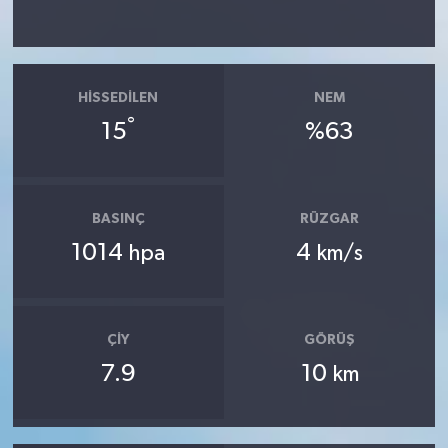
HISSEDILEN
NEM
°
15
%63
BASINÇ
RÜZGAR
1014
4
hpa
km/s
ÇIY
GÖRÜŞ
7.9
10
km