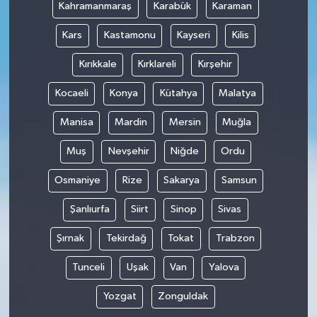
Kahramanmaraş
Karabük
Karaman
Kars
Kastamonu
Kayseri
Kilis
Kırıkkale
Kırklareli
Kırşehir
Kocaeli
Konya
Kütahya
Malatya
Manisa
Mardin
Mersin
Muğla
Muş
Nevşehir
Niğde
Ordu
Osmaniye
Rize
Sakarya
Samsun
Şanlıurfa
Siirt
Sinop
Sivas
Şırnak
Tekirdağ
Tokat
Trabzon
Tunceli
Uşak
Van
Yalova
Yozgat
Zonguldak