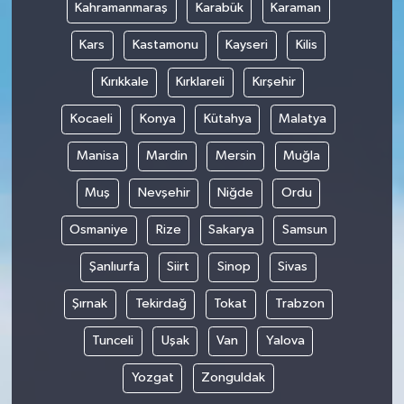
Kahramanmaraş
Karabük
Karaman
Kars
Kastamonu
Kayseri
Kilis
Kırıkkale
Kırklareli
Kırşehir
Kocaeli
Konya
Kütahya
Malatya
Manisa
Mardin
Mersin
Muğla
Muş
Nevşehir
Niğde
Ordu
Osmaniye
Rize
Sakarya
Samsun
Şanlıurfa
Siirt
Sinop
Sivas
Şırnak
Tekirdağ
Tokat
Trabzon
Tunceli
Uşak
Van
Yalova
Yozgat
Zonguldak