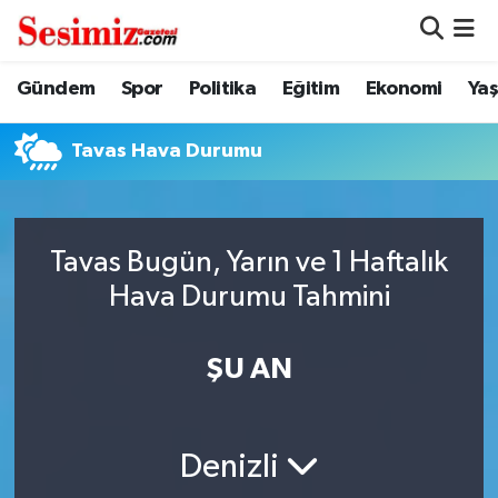
Dünya
Nöbetçi Eczaneler
Gündem
Spor
Politika
Eğitim
Ekonomi
Ya
Eğitim
Hava Durumu
Tavas Hava Durumu
Ekonomi
Namaz Vakitleri
Genel
Trafik Durumu
Tavas Bugün, Yarın ve 1 Haftalık
Hava Durumu Tahmini
Gündem
Süper Lig Puan Durumu ve Fikstür
ŞU AN
Magazin
Tüm Manşetler
Politika
Son Dakika Haberleri
Denizli
Sağlık
Haber Arşivi