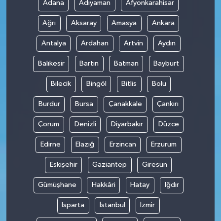
Adana
Adıyaman
Afyonkarahisar
Ağrı
Aksaray
Amasya
Ankara
Antalya
Ardahan
Artvin
Aydın
Balıkesir
Bartın
Batman
Bayburt
Bilecik
Bingöl
Bitlis
Bolu
Burdur
Bursa
Çanakkale
Çankırı
Çorum
Denizli
Diyarbakır
Düzce
Edirne
Elazığ
Erzincan
Erzurum
Eskişehir
Gaziantep
Giresun
Gümüşhane
Hakkâri
Hatay
Iğdır
Isparta
İstanbul
İzmir