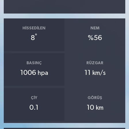
HISSEDILEN
NEM
°
8
%56
BASINÇ
RÜZGAR
1006
11
hpa
km/s
ÇIY
GÖRÜŞ
0.1
10
km