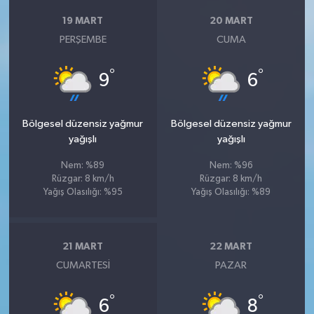
19 MART
20 MART
PERŞEMBE
CUMA
°
°
9
6
Bölgesel düzensiz yağmur
Bölgesel düzensiz yağmur
yağışlı
yağışlı
Nem: %89
Nem: %96
Rüzgar: 8 km/h
Rüzgar: 8 km/h
Yağış Olasılığı: %95
Yağış Olasılığı: %89
21 MART
22 MART
CUMARTESI
PAZAR
°
°
6
8