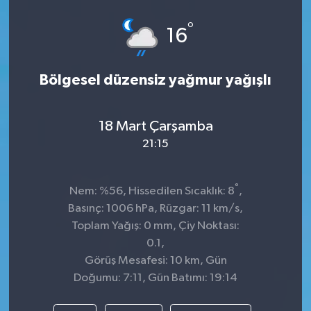
Spor
°
16
Teknoloji
Bölgesel düzensiz yağmur yağışlı
Tokat Haberleri
18 Mart Çarşamba
Yaşam
21:15
°
Nem: %56, Hissedilen Sıcaklık: 8
,
Basınç: 1006 hPa, Rüzgar: 11 km/s,
Toplam Yağış: 0 mm, Çiy Noktası:
0.1,
Görüş Mesafesi: 10 km, Gün
Doğumu: 7:11, Gün Batımı: 19:14