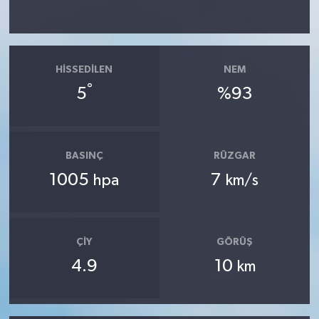
HISSEDILEN
NEM
°
5
%93
BASINÇ
RÜZGAR
1005
7
hpa
km/s
ÇIY
GÖRÜŞ
4.9
10
km