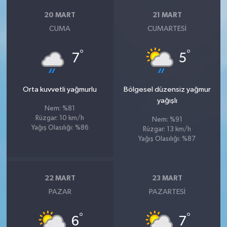
20 MART
21 MART
CUMA
CUMARTESI
°
°
7
5
Orta kuvvetli yağmurlu
Bölgesel düzensiz yağmur
yağışlı
Nem: %81
Rüzgar: 10 km/h
Nem: %91
Yağış Olasılığı: %86
Rüzgar: 13 km/h
Yağış Olasılığı: %87
22 MART
23 MART
PAZAR
PAZARTESI
°
°
6
7