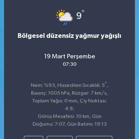
Spor
°
9
Teknoloji
Bölgesel düzensiz yağmur yağışlı
Tokat Haberleri
19 Mart Perşembe
Yaşam
07:30
°
Nem: %93, Hissedilen Sıcaklık: 5
,
Basınç: 1005 hPa, Rüzgar: 7 km/s,
Toplam Yağış: 0 mm, Çiy Noktası:
4.9,
Görüş Mesafesi: 10 km, Gün
Doğumu: 7:07, Gün Batımı: 19:13