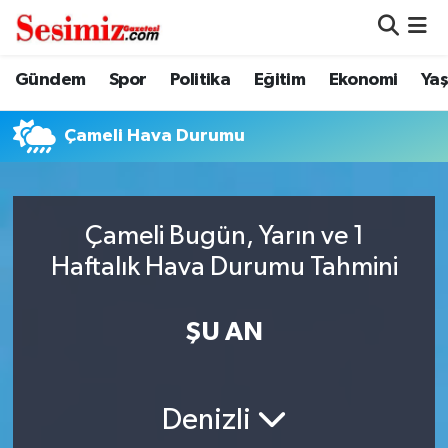
Dünya
Nöbetçi Eczaneler
Gündem
Spor
Politika
Eğitim
Ekonomi
Ya
Eğitim
Hava Durumu
Çameli Hava Durumu
Ekonomi
Namaz Vakitleri
Genel
Trafik Durumu
Çameli Bugün, Yarın ve 1
Haftalık Hava Durumu Tahmini
Gündem
Süper Lig Puan Durumu ve Fikstür
ŞU AN
Magazin
Tüm Manşetler
Politika
Son Dakika Haberleri
Denizli
Sağlık
Haber Arşivi