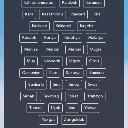
Kahramanmaraş
Karabük
Karaman
Kars
Kastamonu
Kayseri
Kilis
Kırıkkale
Kırklareli
Kırşehir
Kocaeli
Konya
Kütahya
Malatya
Manisa
Mardin
Mersin
Muğla
Muş
Nevşehir
Niğde
Ordu
Osmaniye
Rize
Sakarya
Samsun
Şanlıurfa
Siirt
Sinop
Sivas
Şırnak
Tekirdağ
Tokat
Trabzon
Tunceli
Uşak
Van
Yalova
Yozgat
Zonguldak