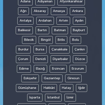
Adana
Adıyaman
Afyonkarahisar
Ağrı
Aksaray
Amasya
Ankara
Antalya
Ardahan
Artvin
Aydın
Balıkesir
Bartın
Batman
Bayburt
Bilecik
Bingöl
Bitlis
Bolu
Burdur
Bursa
Çanakkale
Çankırı
Çorum
Denizli
Diyarbakır
Düzce
Edirne
Elazığ
Erzincan
Erzurum
Eskişehir
Gaziantep
Giresun
Gümüşhane
Hakkâri
Hatay
Iğdır
Isparta
İstanbul
İzmir