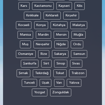
Kars
Kastamonu
Kayseri
Kilis
Kırıkkale
Kırklareli
Kırşehir
Kocaeli
Konya
Kütahya
Malatya
Manisa
Mardin
Mersin
Muğla
Muş
Nevşehir
Niğde
Ordu
Osmaniye
Rize
Sakarya
Samsun
Şanlıurfa
Siirt
Sinop
Sivas
Şırnak
Tekirdağ
Tokat
Trabzon
Tunceli
Uşak
Van
Yalova
Yozgat
Zonguldak