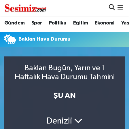
Dünya
Nöbetçi Eczaneler
Gündem
Spor
Politika
Eğitim
Ekonomi
Ya
Eğitim
Hava Durumu
Baklan Hava Durumu
Ekonomi
Namaz Vakitleri
Genel
Trafik Durumu
Baklan Bugün, Yarın ve 1
Haftalık Hava Durumu Tahmini
Gündem
Süper Lig Puan Durumu ve Fikstür
ŞU AN
Magazin
Tüm Manşetler
Politika
Son Dakika Haberleri
Denizli
Sağlık
Haber Arşivi