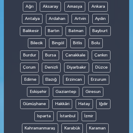
Ağrı
Aksaray
Amasya
Ankara
Antalya
Ardahan
Artvin
Aydın
Balıkesir
Bartın
Batman
Bayburt
Bilecik
Bingöl
Bitlis
Bolu
Burdur
Bursa
Çanakkale
Çankırı
Çorum
Denizli
Diyarbakır
Düzce
Edirne
Elazığ
Erzincan
Erzurum
Eskişehir
Gaziantep
Giresun
Gümüşhane
Hakkâri
Hatay
Iğdır
Isparta
İstanbul
İzmir
Kahramanmaraş
Karabük
Karaman