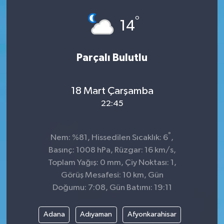
Spor
°
14
Teknoloji
Parçalı Bulutlu
Tokat Haberleri
18 Mart Çarşamba
Yaşam
22:45
°
Nem: %81, Hissedilen Sıcaklık: 6
,
Basınç: 1008 hPa, Rüzgar: 16 km/s,
Toplam Yağış: 0 mm, Çiy Noktası: 1,
Görüş Mesafesi: 10 km, Gün
Doğumu: 7:08, Gün Batımı: 19:11
Adana
Adıyaman
Afyonkarahisar