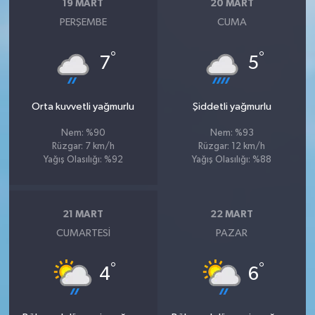
19 MART
20 MART
PERŞEMBE
CUMA
°
°
7
5
Orta kuvvetli yağmurlu
Şiddetli yağmurlu
Nem: %90
Nem: %93
Rüzgar: 7 km/h
Rüzgar: 12 km/h
Yağış Olasılığı: %92
Yağış Olasılığı: %88
21 MART
22 MART
CUMARTESI
PAZAR
°
°
4
6