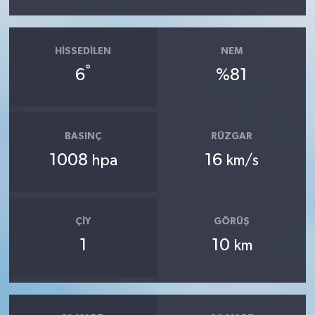
HISSEDILEN
NEM
°
6
%81
BASINÇ
RÜZGAR
1008
16
hpa
km/s
ÇIY
GÖRÜŞ
1
10
km