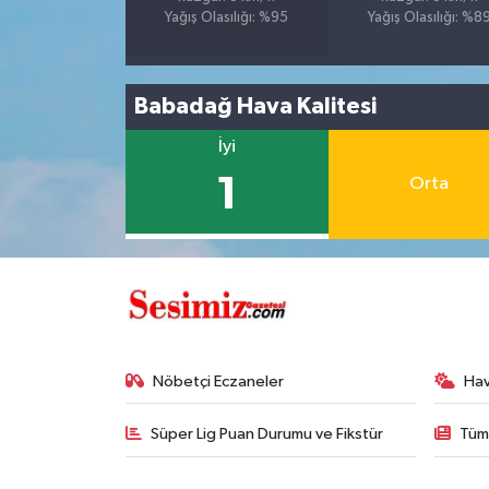
Yağış Olasılığı: %95
Yağış Olasılığı: %8
Babadağ Hava Kalitesi
İyi
1
Orta
Nöbetçi Eczaneler
Ha
Süper Lig Puan Durumu ve Fikstür
Tüm