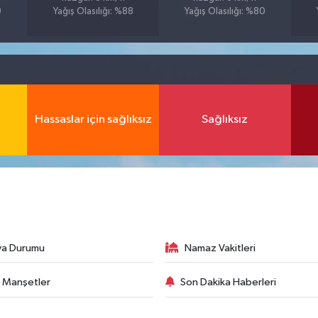
9
Yağış Olasılığı: %88
Yağış Olasılığı: %80
Hassaslar için sağlıksız
Sağlıksız
va Durumu
Namaz Vakitleri
 Manşetler
Son Dakika Haberleri