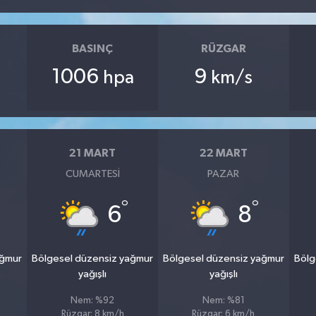
BASINÇ
RÜZGAR
1006
9
hpa
km/s
21 MART
22 MART
CUMARTESI
PAZAR
°
°
6
8
ağmur
Bölgesel düzensiz yağmur
Bölgesel düzensiz yağmur
Bölg
yağışlı
yağışlı
Nem: %92
Nem: %81
Rüzgar: 8 km/h
Rüzgar: 6 km/h