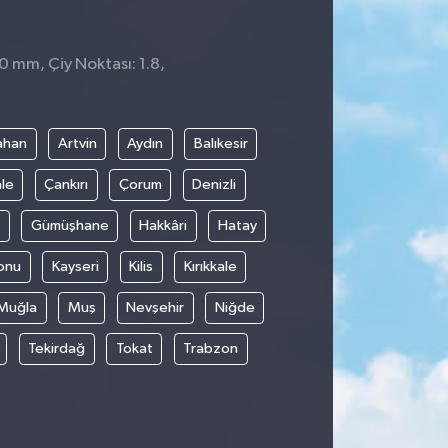
0 mm, Çiy Noktası: 1.8,
ahan
Artvin
Aydın
Balıkesir
le
Çankırı
Çorum
Denizli
Gümüşhane
Hakkâri
Hatay
onu
Kayseri
Kilis
Kırıkkale
Muğla
Muş
Nevşehir
Niğde
Tekirdağ
Tokat
Trabzon