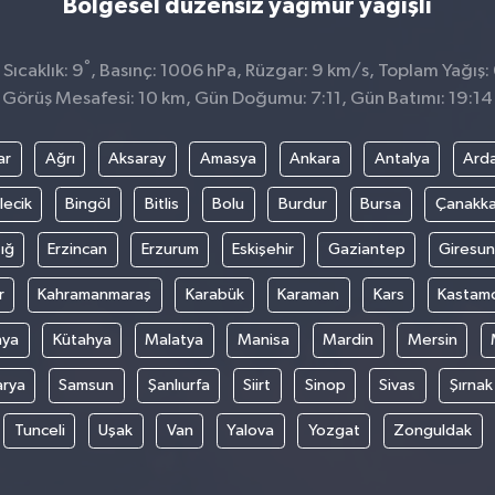
Bölgesel düzensiz yağmur yağışlı
°
Sıcaklık: 9
, Basınç: 1006 hPa, Rüzgar: 9 km/s, Toplam Yağış: 
Görüş Mesafesi: 10 km, Gün Doğumu: 7:11, Gün Batımı: 19:14
ar
Ağrı
Aksaray
Amasya
Ankara
Antalya
Ard
lecik
Bingöl
Bitlis
Bolu
Burdur
Bursa
Çanakka
ığ
Erzincan
Erzurum
Eskişehir
Gaziantep
Giresun
r
Kahramanmaraş
Karabük
Karaman
Kars
Kastam
nya
Kütahya
Malatya
Manisa
Mardin
Mersin
arya
Samsun
Şanlıurfa
Siirt
Sinop
Sivas
Şırnak
Tunceli
Uşak
Van
Yalova
Yozgat
Zonguldak