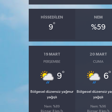
HISSEDILEN
NEM
°
9
%59
19 MART
20 MART
PERŞEMBE
CUMA
°
°
9
6
Bölgesel düzensiz yağmur
Bölgesel düzensiz y
yağışlı
yağışlı
Nem: %89
Nem: %96
Rüzgar: 8 km/h
Rüzgar: 8 km/h