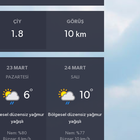
ÇIY
GÖRÜŞ
1.8
10
km
23 MART
24 MART
PAZARTESI
SALI
°
°
6
10
esel düzensiz yağmur
Bölgesel düzensiz yağmur
yağışlı
yağışlı
Nem: %80
Nem: %77
Rüzgar: 6 km/h
Rüzgar: 10 km/h