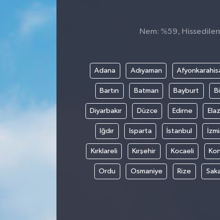
Spor
Nem: %59, Hissedilen 
Teknoloji
Tokat Haberleri
Adana
Adıyaman
Afyonkarahis
Bartın
Batman
Bayburt
Bi
Yaşam
Diyarbakır
Düzce
Edirne
Elaz
Iğdır
Isparta
İstanbul
İzmi
Kırklareli
Kırşehir
Kocaeli
Ko
Ordu
Osmaniye
Rize
Sak