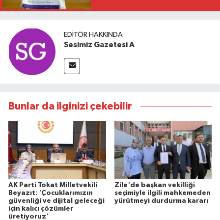
EDITÖR HAKKINDA
Sesimiz Gazetesi A
Bunlar da ilginizi çekebilir
AK Parti Tokat Milletvekili
Zile'de başkan vekilliği
Beyazıt: 'Çocuklarımızın
seçimiyle ilgili mahkemeden
güvenliği ve dijital geleceği
yürütmeyi durdurma kararı
için kalıcı çözümler
üretiyoruz'