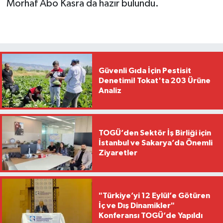
Morhaf Abo Kasra da hazır bulundu.
Güvenli Gıda İçin Pestisit
Denetimi! Tokat'ta 203 Ürüne
Analiz
TOGÜ’den Sektör İş Birliği için
İstanbul ve Sakarya’da Önemli
Ziyaretler
"Türkiye’yi 12 Eylül’e Götüren
İç ve Dış Dinamikler"
Konferansı TOGÜ’de Yapıldı