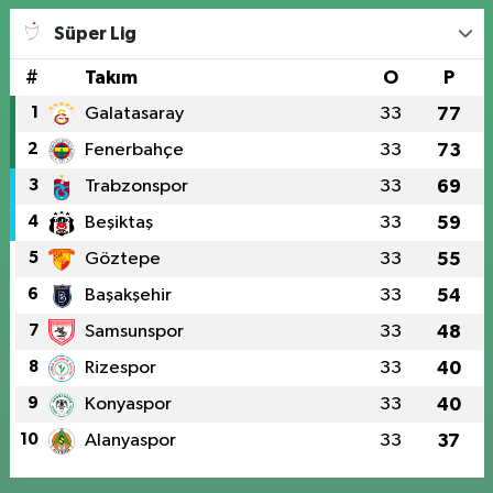
Süper Lig
#
Takım
O
P
1
Galatasaray
33
77
2
Fenerbahçe
33
73
3
Trabzonspor
33
69
4
Beşiktaş
33
59
5
Göztepe
33
55
6
Başakşehir
33
54
7
Samsunspor
33
48
8
Rizespor
33
40
9
Konyaspor
33
40
10
Alanyaspor
33
37