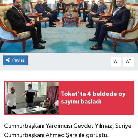
Spor
Teknoloji
Tokat Haberleri
Yaşam
Paylaş
-
+
A
A
Tokat'ta 4 beldede oy
sayımı başladı
Cumhurbaşkanı Yardımcısı Cevdet Yılmaz, Suriye
Cumhurbaşkanı Ahmed Şara ile görüştü.