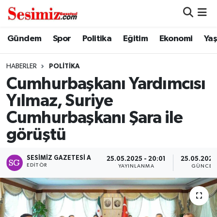
Dünya
Nöbetçi Eczaneler
Gündem
Spor
Politika
Eğitim
Ekonomi
Ya
Eğitim
Hava Durumu
HABERLER
POLITIKA
Cumhurbaşkanı Yardımcısı
Ekonomi
Namaz Vakitleri
Yılmaz, Suriye
Genel
Trafik Durumu
Cumhurbaşkanı Şara ile
görüştü
Gündem
Süper Lig Puan Durumu ve Fikstür
SESIMIZ GAZETESI A
Magazin
Tüm Manşetler
25.05.2025 - 20:01
25.05.2025
EDITÖR
YAYINLANMA
GÜNCEL
Politika
Son Dakika Haberleri
Sağlık
Haber Arşivi