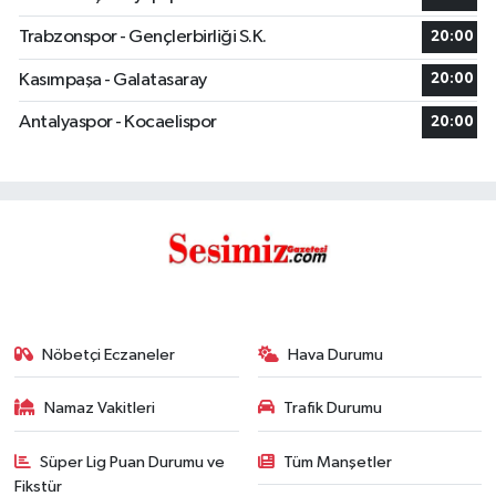
Trabzonspor - Gençlerbirliği S.K.
20:00
Kasımpaşa - Galatasaray
20:00
Antalyaspor - Kocaelispor
20:00
Nöbetçi Eczaneler
Hava Durumu
Namaz Vakitleri
Trafik Durumu
Süper Lig Puan Durumu ve
Tüm Manşetler
Fikstür