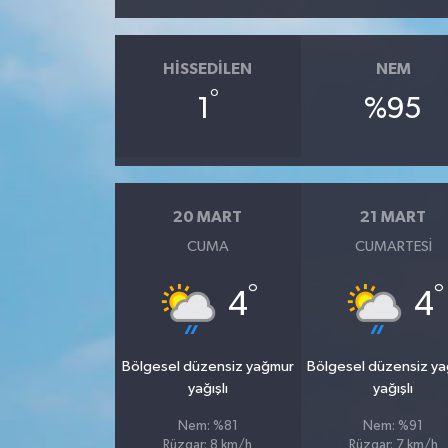
HISSEDILEN
NEM
°
1
%95
20 MART
21 MART
CUMA
CUMARTESI
°
°
4
4
Bölgesel düzensiz yağmur
Bölgesel düzensiz y
yağışlı
yağışlı
Nem: %81
Nem: %91
Rüzgar: 8 km/h
Rüzgar: 7 km/h