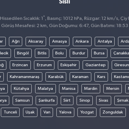
Sisli
°
issedilen Sıcaklık: 1
, Basınç: 1012 hPa, Rüzgar: 12 km/s, Çiy 
Görüş Mesafesi: 2 km, Gün Doğumu: 6:47, Gün Batımı: 18:53
ar
Ağrı
Aksaray
Amasya
Ankara
Antalya
Ard
lecik
Bingöl
Bitlis
Bolu
Burdur
Bursa
Çanakka
ığ
Erzincan
Erzurum
Eskişehir
Gaziantep
Giresun
r
Kahramanmaraş
Karabük
Karaman
Kars
Kastam
nya
Kütahya
Malatya
Manisa
Mardin
Mersin
arya
Samsun
Şanlıurfa
Siirt
Sinop
Sivas
Şırnak
Tunceli
Uşak
Van
Yalova
Yozgat
Zonguldak