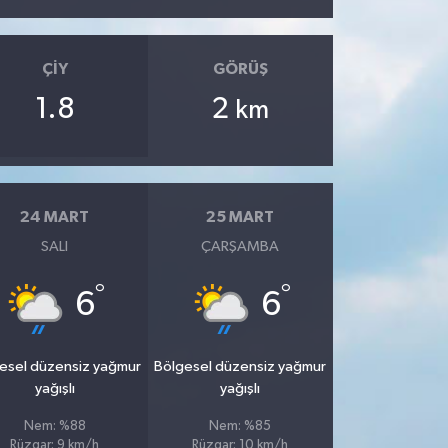
ÇIY
GÖRÜŞ
1.8
2
km
24 MART
25 MART
SALI
ÇARŞAMBA
°
°
6
6
esel düzensiz yağmur
Bölgesel düzensiz yağmur
yağışlı
yağışlı
Nem: %88
Nem: %85
Rüzgar: 9 km/h
Rüzgar: 10 km/h