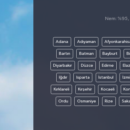
Spor
Nem: %95, H
Teknoloji
Tokat Haberleri
Adana
Adıyaman
Afyonkarahis
Bartın
Batman
Bayburt
Bi
Yaşam
Diyarbakır
Düzce
Edirne
Elaz
Iğdır
Isparta
İstanbul
İzmi
Kırklareli
Kırşehir
Kocaeli
Ko
Ordu
Osmaniye
Rize
Sak