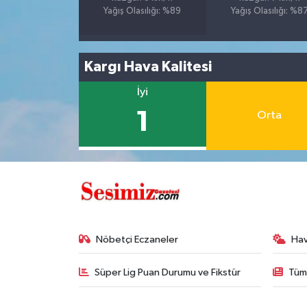
Yağış Olasılığı: %89
Yağış Olasılığı: %8
Kargı Hava Kalitesi
İyi
1
Orta
Nöbetçi Eczaneler
Ha
Süper Lig Puan Durumu ve Fikstür
Tüm