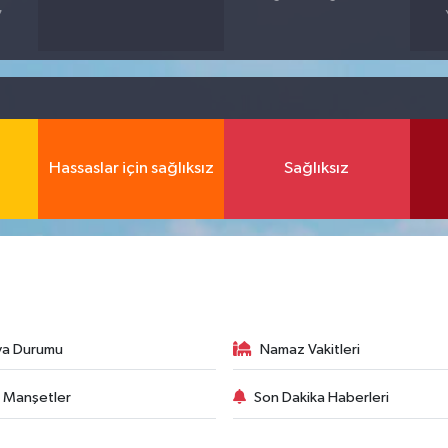
7
Hassaslar için sağlıksız
Sağlıksız
va Durumu
Namaz Vakitleri
 Manşetler
Son Dakika Haberleri