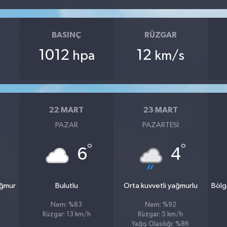
BASINÇ
RÜZGAR
1012
12
hpa
km/s
22 MART
23 MART
PAZAR
PAZARTESI
°
°
6
4
ağmur
Bulutlu
Orta kuvvetli yağmurlu
Bölg
Nem: %83
Nem: %92
Rüzgar: 13 km/h
Rüzgar: 5 km/h
Yağış Olasılığı: %86