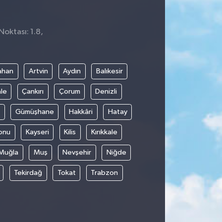
Noktası: 1.8,
ahan
Artvin
Aydın
Balıkesir
le
Çankırı
Çorum
Denizli
Gümüşhane
Hakkâri
Hatay
onu
Kayseri
Kilis
Kırıkkale
Muğla
Muş
Nevşehir
Niğde
Tekirdağ
Tokat
Trabzon