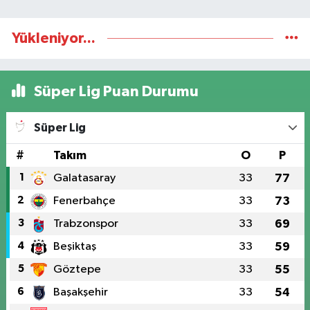
Yükleniyor...
Süper Lig Puan Durumu
Süper Lig
#
Takım
O
P
1
Galatasaray
33
77
2
Fenerbahçe
33
73
3
Trabzonspor
33
69
4
Beşiktaş
33
59
5
Göztepe
33
55
6
Başakşehir
33
54