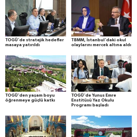
TOGÜ'de stratejik hedefler
TBMM, İstanbul'daki okul
masaya yatırıldı
olaylarını mercek altına aldı
TOGÜ'den yaşam boyu
TOGÜ'de Yunus Emre
öğrenmeye güçlü katkı
Enstitüsü Yaz Okulu
Programı başladı