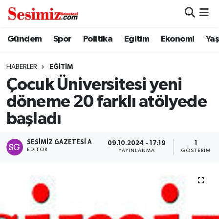
Dünya
Nöbetçi Eczaneler
Gündem
Spor
Politika
Eğitim
Ekonomi
Ya
Eğitim
Hava Durumu
HABERLER
EĞITIM
Çocuk Üniversitesi yeni
Ekonomi
Namaz Vakitleri
döneme 20 farklı atölyede
Genel
Trafik Durumu
başladı
Gündem
Süper Lig Puan Durumu ve Fikstür
SESIMIZ GAZETESI A
09.10.2024 - 17:19
1
EDITÖR
YAYINLANMA
GÖSTERIM
Magazin
Tüm Manşetler
Politika
Son Dakika Haberleri
Sağlık
Haber Arşivi