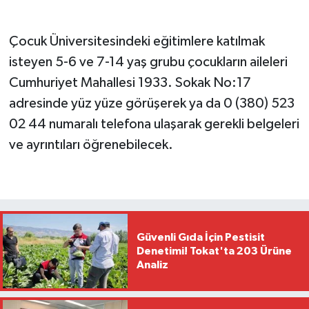
Çocuk Üniversitesindeki eğitimlere katılmak
isteyen 5-6 ve 7-14 yaş grubu çocukların aileleri
Cumhuriyet Mahallesi 1933. Sokak No:17
adresinde yüz yüze görüşerek ya da 0 (380) 523
02 44 numaralı telefona ulaşarak gerekli belgeleri
ve ayrıntıları öğrenebilecek.
Güvenli Gıda İçin Pestisit
Denetimi! Tokat'ta 203 Ürüne
Analiz