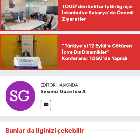
TOGÜ’den Sektör İş Birliği için
İstanbul ve Sakarya’da Önemli
Ziyaretler
"Türkiye’yi 12 Eylül’e Götüren
İç ve Dış Dinamikler"
Konferansı TOGÜ’de Yapıldı
EDITÖR HAKKINDA
Sesimiz Gazetesi A
Bunlar da ilginizi çekebilir