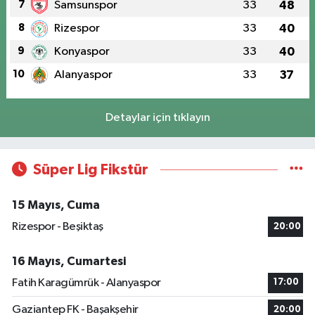
7
Samsunspor
33
48
8
Rizespor
33
40
9
Konyaspor
33
40
10
Alanyaspor
33
37
Detaylar için tıklayın
Süper Lig Fikstür
15 Mayıs, Cuma
Rizespor - Beşiktaş
20:00
16 Mayıs, Cumartesi
Fatih Karagümrük - Alanyaspor
17:00
Gaziantep FK - Başakşehir
20:00