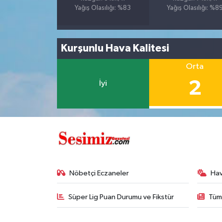
Yağış Olasılığı: %83
Yağış Olasılığı: %8
Kurşunlu Hava Kalitesi
Orta
2
İyi
Nöbetçi Eczaneler
Ha
Süper Lig Puan Durumu ve Fikstür
Tüm