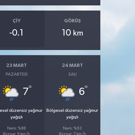
ÇIY
GÖRÜŞ
-0.1
10
km
23 MART
24 MART
PAZARTESI
SALI
°
°
7
6
esel düzensiz yağmur
Bölgesel düzensiz yağmur
yağışlı
yağışlı
Nem: %88
Nem: %93
Rüzgar: 9 km/h
Rüzgar: 7 km/h