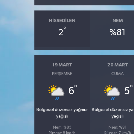
HISSEDILEN
NEM
°
2
%81
19 MART
20 MART
PERŞEMBE
CUMA
°
°
6
5
Bölgesel düzensiz yağmur
Bölgesel düzensiz y
yağışlı
yağışlı
Nem: %85
Nem: %91
Rüzgar: 8 km/h
Rüzgar: 7 km/h