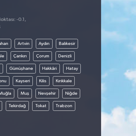
oktası: -0.1,
8
ahan
Artvin
Aydın
Balıkesir
le
Çankırı
Çorum
Denizli
Gümüşhane
Hakkâri
Hatay
onu
Kayseri
Kilis
Kırıkkale
Muğla
Muş
Nevşehir
Niğde
Tekirdağ
Tokat
Trabzon