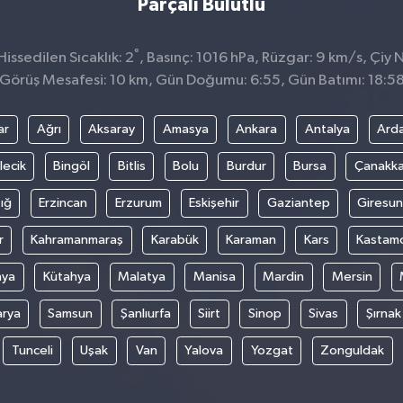
Parçalı Bulutlu
°
issedilen Sıcaklık: 2
, Basınç: 1016 hPa, Rüzgar: 9 km/s, Çiy N
Görüş Mesafesi: 10 km, Gün Doğumu: 6:55, Gün Batımı: 18:5
ar
Ağrı
Aksaray
Amasya
Ankara
Antalya
Ard
lecik
Bingöl
Bitlis
Bolu
Burdur
Bursa
Çanakka
ığ
Erzincan
Erzurum
Eskişehir
Gaziantep
Giresun
r
Kahramanmaraş
Karabük
Karaman
Kars
Kastam
nya
Kütahya
Malatya
Manisa
Mardin
Mersin
arya
Samsun
Şanlıurfa
Siirt
Sinop
Sivas
Şırnak
Tunceli
Uşak
Van
Yalova
Yozgat
Zonguldak