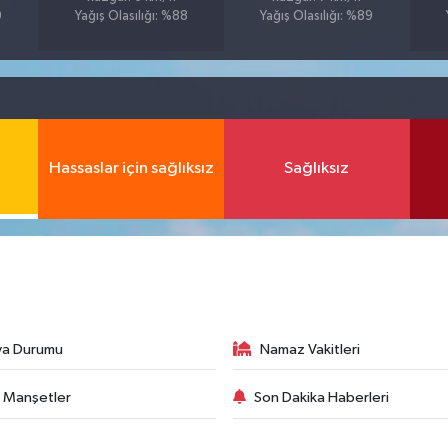
9
Yağış Olasılığı: %88
Yağış Olasılığı: %89
Hassaslar için sağlıksız
Sağlıksız
va Durumu
Namaz Vakitleri
 Manşetler
Son Dakika Haberleri