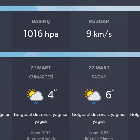
BASINÇ
RÜZGAR
1016
9
hpa
km/s
21 MART
22 MART
CUMARTESI
PAZAR
°
°
4
6
ağmur
Bölgesel düzensiz yağmur
Bölgesel düzensiz yağmur
Bölg
yağışlı
yağışlı
Nem: %93
Nem: %86
Rüzgar: 6 km/h
Rüzgar: 7 km/h