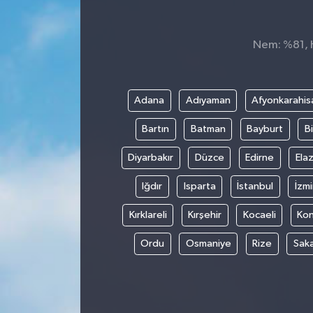
Spor
Nem: %81, H
Teknoloji
Tokat Haberleri
Adana
Adıyaman
Afyonkarahis
Bartın
Batman
Bayburt
Bi
Yaşam
Diyarbakır
Düzce
Edirne
Elaz
Iğdır
Isparta
İstanbul
İzmi
Kırklareli
Kırşehir
Kocaeli
Ko
Ordu
Osmaniye
Rize
Sak