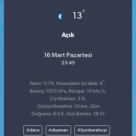
Spor
°
13
Teknoloji
Açık
Tokat Haberleri
16 Mart Pazartesi
Yaşam
23:45
°
Nem: %79, Hissedilen Sıcaklık: 6
,
Basınç: 1015 hPa, Rüzgar: 10 km/s,
Çiy Noktası: 3.9,
Görüş Mesafesi: 10 km, Gün
Doğumu: 6:54, Gün Batımı: 18:51
Adana
Adıyaman
Afyonkarahisar