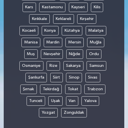
Kars
Kastamonu
Kayseri
Kilis
Kırıkkale
Kırklareli
Kırşehir
Kocaeli
Konya
Kütahya
Malatya
Manisa
Mardin
Mersin
Muğla
Muş
Nevşehir
Niğde
Ordu
Osmaniye
Rize
Sakarya
Samsun
Şanlıurfa
Siirt
Sinop
Sivas
Şırnak
Tekirdağ
Tokat
Trabzon
Tunceli
Uşak
Van
Yalova
Yozgat
Zonguldak