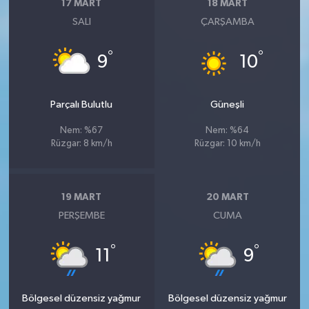
17 MART
18 MART
SALI
ÇARŞAMBA
°
°
9
10
Parçalı Bulutlu
Güneşli
Nem: %67
Nem: %64
Rüzgar: 8 km/h
Rüzgar: 10 km/h
19 MART
20 MART
PERŞEMBE
CUMA
°
°
11
9
Bölgesel düzensiz yağmur
Bölgesel düzensiz yağmur