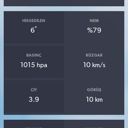
HISSEDILEN
NEM
°
6
%79
BASINÇ
RÜZGAR
1015
10
hpa
km/s
ÇIY
GÖRÜŞ
3.9
10
km