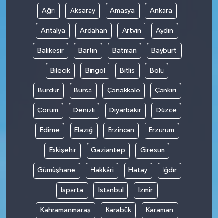
Ağrı
Aksaray
Amasya
Ankara
Antalya
Ardahan
Artvin
Aydın
Balıkesir
Bartın
Batman
Bayburt
Bilecik
Bingöl
Bitlis
Bolu
Burdur
Bursa
Çanakkale
Çankırı
Çorum
Denizli
Diyarbakır
Düzce
Edirne
Elazığ
Erzincan
Erzurum
Eskişehir
Gaziantep
Giresun
Gümüşhane
Hakkâri
Hatay
Iğdır
Isparta
İstanbul
İzmir
Kahramanmaraş
Karabük
Karaman