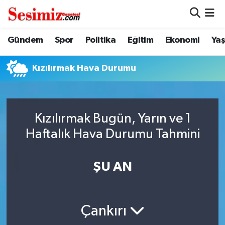
Dünya
Nöbetçi Eczaneler
Gündem
Spor
Politika
Eğitim
Ekonomi
Ya
Eğitim
Hava Durumu
Kızılırmak Hava Durumu
Ekonomi
Namaz Vakitleri
Genel
Trafik Durumu
Kızılırmak Bugün, Yarın ve 1
Haftalık Hava Durumu Tahmini
Gündem
Süper Lig Puan Durumu ve Fikstür
ŞU AN
Magazin
Tüm Manşetler
Politika
Son Dakika Haberleri
Çankırı
Sağlık
Haber Arşivi