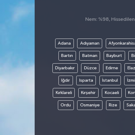
Spor
Nem: %98, Hissedilen S
Teknoloji
Tokat Haberleri
Adana
Adıyaman
Afyonkarahis
Bartın
Batman
Bayburt
Bi
Yaşam
Diyarbakır
Düzce
Edirne
Elaz
Iğdır
Isparta
İstanbul
İzmi
Kırklareli
Kırşehir
Kocaeli
Ko
Ordu
Osmaniye
Rize
Sak