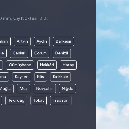
0 mm, Çiy Noktası: 2.2,
ahan
Artvin
Aydın
Balıkesir
le
Çankırı
Çorum
Denizli
Gümüşhane
Hakkâri
Hatay
onu
Kayseri
Kilis
Kırıkkale
Muğla
Muş
Nevşehir
Niğde
Tekirdağ
Tokat
Trabzon