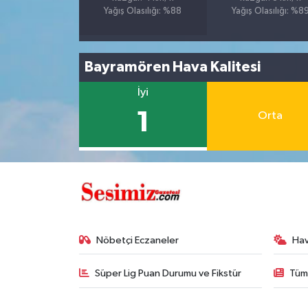
Yağış Olasılığı: %88
Yağış Olasılığı: %8
Bayramören Hava Kalitesi
İyi
1
Orta
Nöbetçi Eczaneler
Ha
Süper Lig Puan Durumu ve Fikstür
Tüm