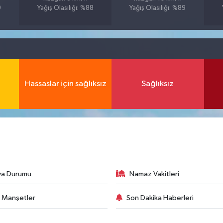
9
Yağış Olasılığı: %88
Yağış Olasılığı: %89
Hassaslar için sağlıksız
Sağlıksız
va Durumu
Namaz Vakitleri
 Manşetler
Son Dakika Haberleri