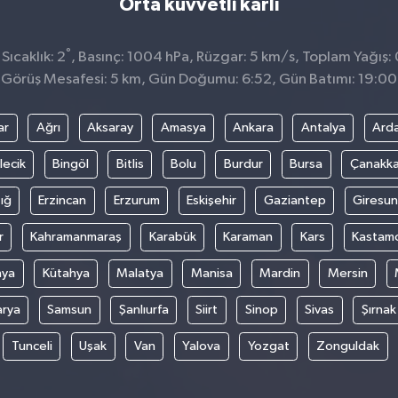
Orta kuvvetli karlı
°
ıcaklık: 2
, Basınç: 1004 hPa, Rüzgar: 5 km/s, Toplam Yağış: 
Görüş Mesafesi: 5 km, Gün Doğumu: 6:52, Gün Batımı: 19:00
ar
Ağrı
Aksaray
Amasya
Ankara
Antalya
Ard
lecik
Bingöl
Bitlis
Bolu
Burdur
Bursa
Çanakka
ığ
Erzincan
Erzurum
Eskişehir
Gaziantep
Giresun
r
Kahramanmaraş
Karabük
Karaman
Kars
Kastam
nya
Kütahya
Malatya
Manisa
Mardin
Mersin
arya
Samsun
Şanlıurfa
Siirt
Sinop
Sivas
Şırnak
Tunceli
Uşak
Van
Yalova
Yozgat
Zonguldak