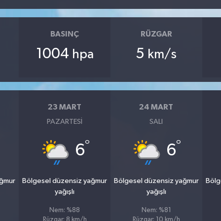
BASINÇ
RÜZGAR
1004
5
hpa
km/s
23 MART
24 MART
PAZARTESI
SALI
°
°
6
6
ağmur
Bölgesel düzensiz yağmur
Bölgesel düzensiz yağmur
Bölg
yağışlı
yağışlı
Nem: %88
Nem: %81
Rüzgar: 8 km/h
Rüzgar: 10 km/h