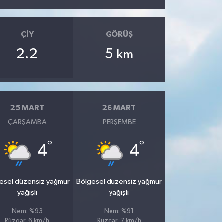
ÇIY
GÖRÜŞ
2.2
5
km
25 MART
26 MART
ÇARŞAMBA
PERŞEMBE
°
°
4
4
esel düzensiz yağmur
Bölgesel düzensiz yağmur
yağışlı
yağışlı
Nem: %93
Nem: %91
Rüzgar: 6 km/h
Rüzgar: 7 km/h