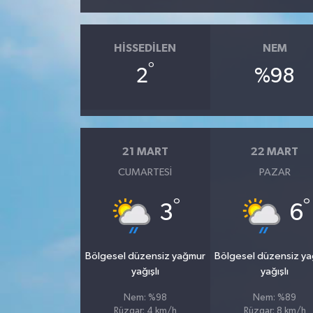
HISSEDILEN
NEM
°
2
%98
21 MART
22 MART
CUMARTESI
PAZAR
°
°
3
6
Bölgesel düzensiz yağmur
Bölgesel düzensiz y
yağışlı
yağışlı
Nem: %98
Nem: %89
Rüzgar: 4 km/h
Rüzgar: 8 km/h