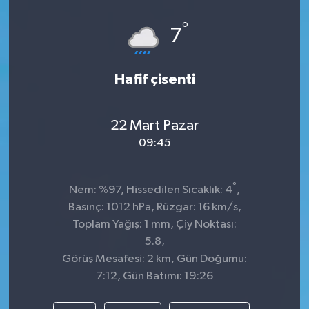
Spor
°
7
Teknoloji
Hafif çisenti
Tokat Haberleri
22 Mart Pazar
Yaşam
09:45
°
Nem: %97, Hissedilen Sıcaklık: 4
,
Basınç: 1012 hPa, Rüzgar: 16 km/s,
Toplam Yağış: 1 mm, Çiy Noktası:
5.8,
Görüş Mesafesi: 2 km, Gün Doğumu:
7:12, Gün Batımı: 19:26