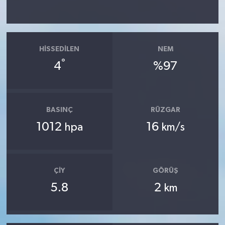
HISSEDILEN
NEM
°
4
%97
BASINÇ
RÜZGAR
1012
16
hpa
km/s
ÇIY
GÖRÜŞ
5.8
2
km