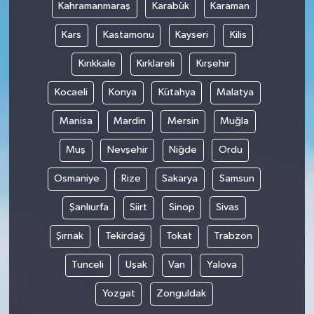
Kahramanmaraş
Karabük
Karaman
Kars
Kastamonu
Kayseri
Kilis
Kırıkkale
Kırklareli
Kırşehir
Kocaeli
Konya
Kütahya
Malatya
Manisa
Mardin
Mersin
Muğla
Muş
Nevşehir
Niğde
Ordu
Osmaniye
Rize
Sakarya
Samsun
Şanlıurfa
Siirt
Sinop
Sivas
Şırnak
Tekirdağ
Tokat
Trabzon
Tunceli
Uşak
Van
Yalova
Yozgat
Zonguldak