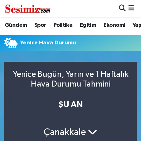
Dünya
Nöbetçi Eczaneler
Gündem
Spor
Politika
Eğitim
Ekonomi
Ya
Eğitim
Hava Durumu
Yenice Hava Durumu
Ekonomi
Namaz Vakitleri
Genel
Trafik Durumu
Yenice Bugün, Yarın ve 1 Haftalık
Hava Durumu Tahmini
Gündem
Süper Lig Puan Durumu ve Fikstür
ŞU AN
Magazin
Tüm Manşetler
Politika
Son Dakika Haberleri
Çanakkale
Sağlık
Haber Arşivi