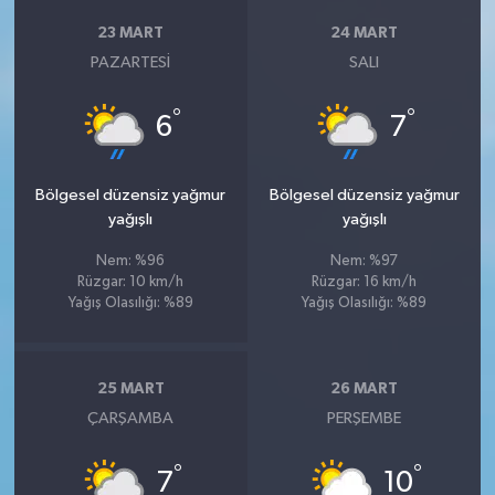
23 MART
24 MART
PAZARTESI
SALI
°
°
6
7
Bölgesel düzensiz yağmur
Bölgesel düzensiz yağmur
yağışlı
yağışlı
Nem: %96
Nem: %97
Rüzgar: 10 km/h
Rüzgar: 16 km/h
Yağış Olasılığı: %89
Yağış Olasılığı: %89
25 MART
26 MART
ÇARŞAMBA
PERŞEMBE
°
°
7
10