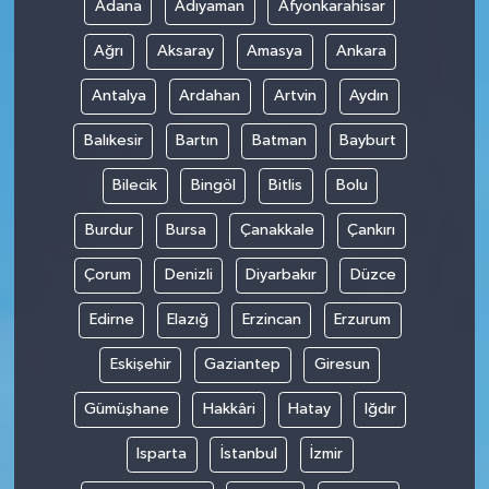
Adana
Adıyaman
Afyonkarahisar
Ağrı
Aksaray
Amasya
Ankara
Antalya
Ardahan
Artvin
Aydın
Balıkesir
Bartın
Batman
Bayburt
Bilecik
Bingöl
Bitlis
Bolu
Burdur
Bursa
Çanakkale
Çankırı
Çorum
Denizli
Diyarbakır
Düzce
Edirne
Elazığ
Erzincan
Erzurum
Eskişehir
Gaziantep
Giresun
Gümüşhane
Hakkâri
Hatay
Iğdır
Isparta
İstanbul
İzmir