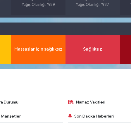
Yağış Olasılığı: %89
Yağış Olasılığı: %87
Hassaslar için sağlıksız
Sağlıksız
va Durumu
Namaz Vakitleri
 Manşetler
Son Dakika Haberleri