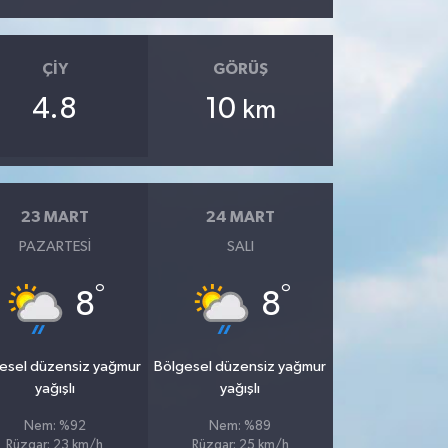
ÇIY
GÖRÜŞ
4.8
10
km
23 MART
24 MART
PAZARTESI
SALI
°
°
8
8
esel düzensiz yağmur
Bölgesel düzensiz yağmur
yağışlı
yağışlı
Nem: %92
Nem: %89
Rüzgar: 23 km/h
Rüzgar: 25 km/h