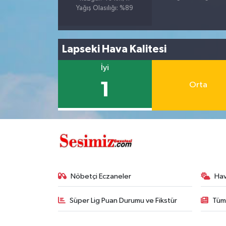
Yağış Olasılığı: %89
Lapseki Hava Kalitesi
İyi
1
Orta
Nöbetçi Eczaneler
Ha
Süper Lig Puan Durumu ve Fikstür
Tüm