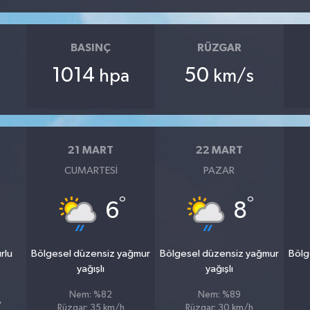
BASINÇ
RÜZGAR
1014
50
hpa
km/s
21 MART
22 MART
CUMARTESI
PAZAR
°
°
6
8
rlu
Bölgesel düzensiz yağmur
Bölgesel düzensiz yağmur
Bölg
yağışlı
yağışlı
Nem: %82
Nem: %89
7
Rüzgar: 35 km/h
Rüzgar: 30 km/h