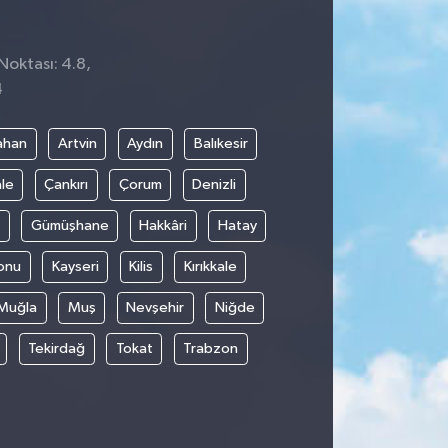
Noktası: 4.8,
4
ahan
Artvin
Aydın
Balıkesir
le
Çankırı
Çorum
Denizli
Gümüşhane
Hakkâri
Hatay
onu
Kayseri
Kilis
Kırıkkale
Muğla
Muş
Nevşehir
Niğde
Tekirdağ
Tokat
Trabzon