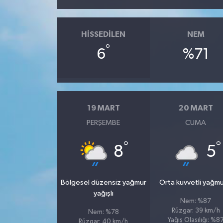
HISSEDILEN
NEM
°
6
%71
19 MART
20 MART
PERŞEMBE
CUMA
°
°
8
5
Bölgesel düzensiz yağmur
Orta kuvvetli yağmu
yağışlı
Nem: %87
Rüzgar: 39 km/h
Nem: %78
Yağış Olasılığı: %8
Rüzgar: 40 km/h