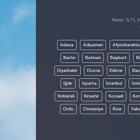
Spor
Nem: %71, Hi
Teknoloji
Tokat Haberleri
Adana
Adıyaman
Afyonkarahis
Bartın
Batman
Bayburt
Bi
Yaşam
Diyarbakır
Düzce
Edirne
Elaz
Iğdır
Isparta
İstanbul
İzmi
Kırklareli
Kırşehir
Kocaeli
Ko
Ordu
Osmaniye
Rize
Sak