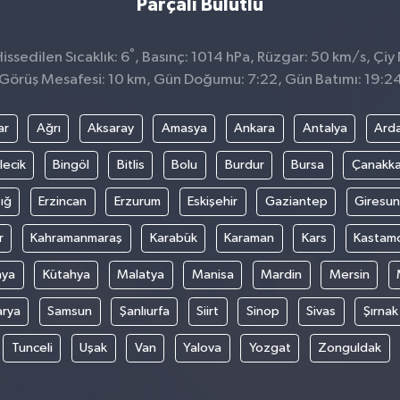
Parçalı Bulutlu
°
ssedilen Sıcaklık: 6
, Basınç: 1014 hPa, Rüzgar: 50 km/s, Çiy 
Görüş Mesafesi: 10 km, Gün Doğumu: 7:22, Gün Batımı: 19:2
ar
Ağrı
Aksaray
Amasya
Ankara
Antalya
Ard
lecik
Bingöl
Bitlis
Bolu
Burdur
Bursa
Çanakka
ığ
Erzincan
Erzurum
Eskişehir
Gaziantep
Giresun
r
Kahramanmaraş
Karabük
Karaman
Kars
Kastam
nya
Kütahya
Malatya
Manisa
Mardin
Mersin
arya
Samsun
Şanlıurfa
Siirt
Sinop
Sivas
Şırnak
Tunceli
Uşak
Van
Yalova
Yozgat
Zonguldak