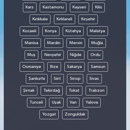
Kars
Kastamonu
Kayseri
Kilis
Kırıkkale
Kırklareli
Kırşehir
Kocaeli
Konya
Kütahya
Malatya
Manisa
Mardin
Mersin
Muğla
Muş
Nevşehir
Niğde
Ordu
Osmaniye
Rize
Sakarya
Samsun
Şanlıurfa
Siirt
Sinop
Sivas
Şırnak
Tekirdağ
Tokat
Trabzon
Tunceli
Uşak
Van
Yalova
Yozgat
Zonguldak