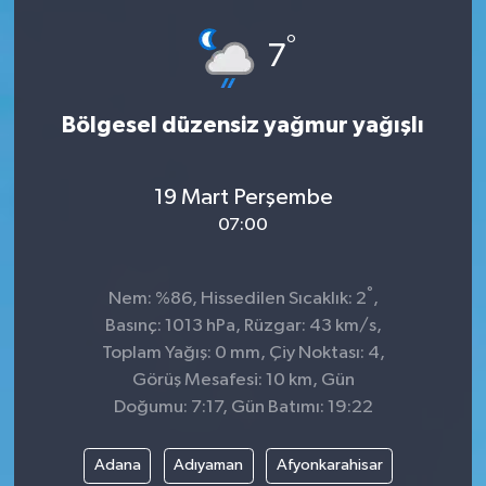
Spor
°
7
Teknoloji
Bölgesel düzensiz yağmur yağışlı
Tokat Haberleri
19 Mart Perşembe
Yaşam
07:00
°
Nem: %86, Hissedilen Sıcaklık: 2
,
Basınç: 1013 hPa, Rüzgar: 43 km/s,
Toplam Yağış: 0 mm, Çiy Noktası: 4,
Görüş Mesafesi: 10 km, Gün
Doğumu: 7:17, Gün Batımı: 19:22
Adana
Adıyaman
Afyonkarahisar