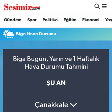
Dünya
Nöbetçi Eczaneler
Gündem
Spor
Politika
Eğitim
Ekonomi
Ya
Eğitim
Hava Durumu
Biga Hava Durumu
Ekonomi
Namaz Vakitleri
Genel
Trafik Durumu
Biga Bugün, Yarın ve 1 Haftalık
Hava Durumu Tahmini
Gündem
Süper Lig Puan Durumu ve Fikstür
ŞU AN
Magazin
Tüm Manşetler
Politika
Son Dakika Haberleri
Çanakkale
Sağlık
Haber Arşivi