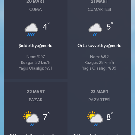
20 MART
21 MART
CUMA
CUMARTESI
°
°
4
5
Şiddetli yağmurlu
Orta kuvvetli yağmurlu
Nem: %97
Nem: %92
Rüzgar: 32 km/h
Rüzgar: 28 km/h
Yağış Olasılığı: %91
Yağış Olasılığı: %85
22 MART
23 MART
PAZAR
PAZARTESI
°
°
7
8