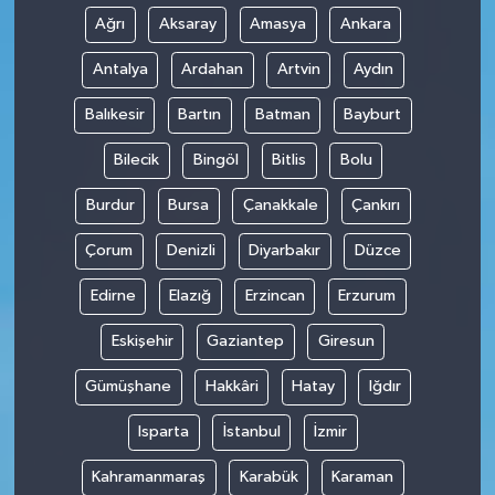
Ağrı
Aksaray
Amasya
Ankara
Antalya
Ardahan
Artvin
Aydın
Balıkesir
Bartın
Batman
Bayburt
Bilecik
Bingöl
Bitlis
Bolu
Burdur
Bursa
Çanakkale
Çankırı
Çorum
Denizli
Diyarbakır
Düzce
Edirne
Elazığ
Erzincan
Erzurum
Eskişehir
Gaziantep
Giresun
Gümüşhane
Hakkâri
Hatay
Iğdır
Isparta
İstanbul
İzmir
Kahramanmaraş
Karabük
Karaman