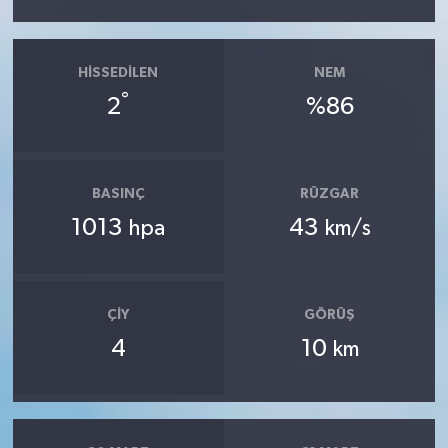
HISSEDILEN
NEM
°
2
%86
BASINÇ
RÜZGAR
1013
43
hpa
km/s
ÇIY
GÖRÜŞ
4
10
km