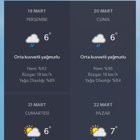
19 MART
20 MART
PERŞEMBE
CUMA
°
°
6
6
Orta kuvvetli yağmurlu
Orta kuvvetli yağmurlu
Nem: %92
Nem: %96
Rüzgar: 18 km/h
Rüzgar: 18 km/h
Yağış Olasılığı: %89
Yağış Olasılığı: %84
21 MART
22 MART
CUMARTESI
PAZAR
°
°
6
7