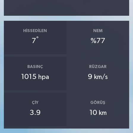
HISSEDILEN
NEM
°
7
%77
BASINÇ
RÜZGAR
1015
9
hpa
km/s
ÇIY
GÖRÜŞ
3.9
10
km