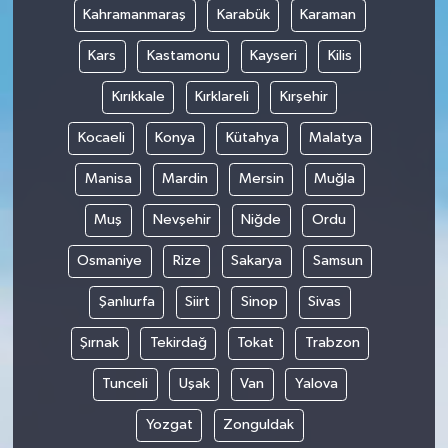
Kahramanmaraş
Karabük
Karaman
Kars
Kastamonu
Kayseri
Kilis
Kırıkkale
Kırklareli
Kırşehir
Kocaeli
Konya
Kütahya
Malatya
Manisa
Mardin
Mersin
Muğla
Muş
Nevşehir
Niğde
Ordu
Osmaniye
Rize
Sakarya
Samsun
Şanlıurfa
Siirt
Sinop
Sivas
Şırnak
Tekirdağ
Tokat
Trabzon
Tunceli
Uşak
Van
Yalova
Yozgat
Zonguldak