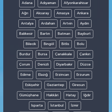
Adana
Adıyaman
Afyonkarahisar
Ağrı
Aksaray
Amasya
Ankara
Antalya
Ardahan
Artvin
Aydın
Balıkesir
Bartın
Batman
Bayburt
Bilecik
Bingöl
Bitlis
Bolu
Burdur
Bursa
Çanakkale
Çankırı
Çorum
Denizli
Diyarbakır
Düzce
Edirne
Elazığ
Erzincan
Erzurum
Eskişehir
Gaziantep
Giresun
Gümüşhane
Hakkâri
Hatay
Iğdır
Isparta
İstanbul
İzmir