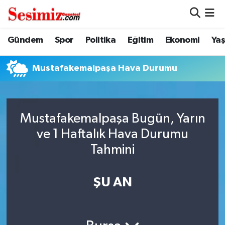
Dünya
Nöbetçi Eczaneler
Gündem
Spor
Politika
Eğitim
Ekonomi
Ya
Eğitim
Hava Durumu
Mustafakemalpaşa Hava Durumu
Ekonomi
Namaz Vakitleri
Genel
Trafik Durumu
Mustafakemalpaşa Bugün, Yarın
ve 1 Haftalık Hava Durumu
Gündem
Süper Lig Puan Durumu ve Fikstür
Tahmini
Magazin
Tüm Manşetler
ŞU AN
Politika
Son Dakika Haberleri
Sağlık
Haber Arşivi