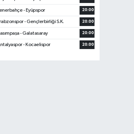
enerbahçe - Eyüpspor
20:00
rabzonspor - Gençlerbirliği S.K.
20:00
asımpaşa - Galatasaray
20:00
ntalyaspor - Kocaelispor
20:00