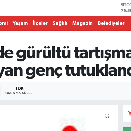
BITC
79.5
DOL
45,4
omi
Yaşam
İlçeler
Sağlık
Magazin
Belediyeler
EUR
53,3
STER
61,6
e gürültü tartışma
G.AL
686
BİST
ayan genç tutuklan
14.5
1 DK
OKUNMA SÜRESI
Y