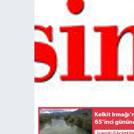
Spor
Teknoloji
Tokat Haberleri
Yaşam
Kelkit Irmağı'
65'inci günün
İçeriği Görüntül