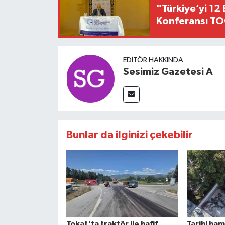
"Türkiye’yi 12 
Konferansı TO
EDITÖR HAKKINDA
Sesimiz Gazetesi A
Bunlar da ilginizi çekebilir
Tokat'ta traktör ile hafif
Tarihi ha