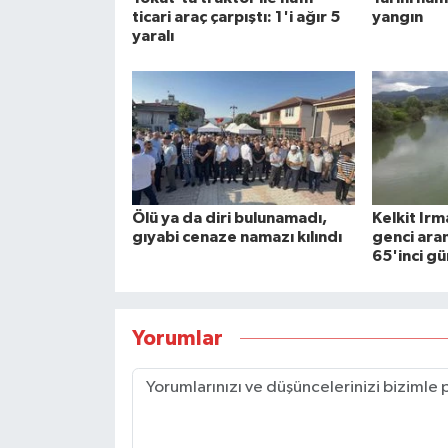
ticari araç çarpıştı: 1'i ağır 5
yangın
yaralı
Ölü ya da diri bulunamadı,
Kelkit Ir
gıyabi cenaze namazı kılındı
genci ara
65'inci g
Yorumlar