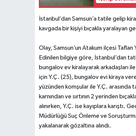
İstanbul’dan Samsun’a tatile gelip ki
kavgada bir kişiyi bıçakla yaralayan g
Olay, Samsun’un Atakum ilçesi Taflan 
Edinilen bilgiye göre, İstanbul’dan tat
bungalov ev kiralayarak arkadaşları il
için Y.Ç. (25), bungalov evi kiraya ver
yüzünden komşular ile Y.Ç. arasında tart
karnından ve sırtının 2 yerinden bıçakl
alınırken, Y.Ç. ise kayıplara karıştı. 
Müdürlüğü Suç Önleme ve Soruşturma B
yakalanarak gözaltına alındı.