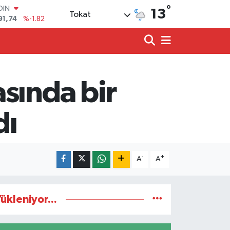
OIN
°
13
Tokat
91,74
%-1.82
AR
3620
%0.02
O
8690
%0.19
LİN
0380
%0.18
sında bir
TIN
2,09000
%0.19
100
dı
98,00
%0
-
+
A
A
ükleniyor...