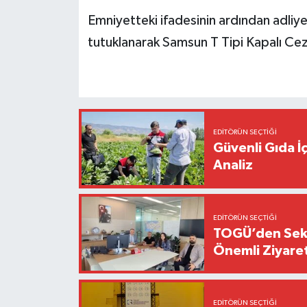
Emniyetteki ifadesinin ardından adliye
tutuklanarak Samsun T Tipi Kapalı Ce
EDITÖRÜN SEÇTIĞI
Güvenli Gıda İ
Analiz
EDITÖRÜN SEÇTIĞI
TOGÜ’den Sektö
Önemli Ziyaret
EDITÖRÜN SEÇTIĞI