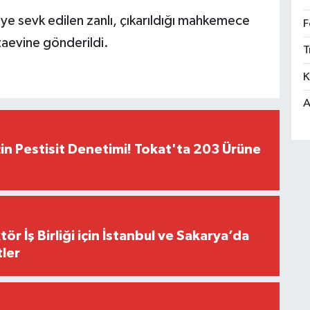
ye sevk edilen zanlı, çıkarıldığı mahkemece
F
zaevine gönderildi.
T
K
A
çin Pestisit Denetimi! Tokat'ta 203 Ürüne
r İş Birliği için İstanbul ve Sakarya’da
ler