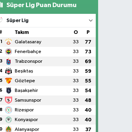
Süper Lig Puan Durumu
Süper Lig
#
Takım
O
P
1
Galatasaray
33
77
2
Fenerbahçe
33
73
3
Trabzonspor
33
69
4
Beşiktaş
33
59
5
Göztepe
33
55
6
Başakşehir
33
54
7
Samsunspor
33
48
8
Rizespor
33
40
9
Konyaspor
33
40
0
Alanyaspor
33
37