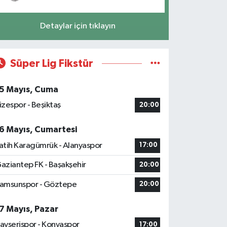
Detaylar için tıklayın
Süper Lig Fikstür
5 Mayıs, Cuma
izespor - Beşiktaş
20:00
6 Mayıs, Cumartesi
atih Karagümrük - Alanyaspor
17:00
aziantep FK - Başakşehir
20:00
amsunspor - Göztepe
20:00
7 Mayıs, Pazar
ayserispor - Konyaspor
17:00