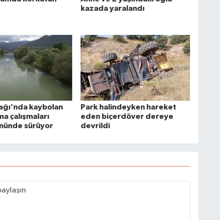
kazada yaralandı
mağı'nda kaybolan
Park halindeyken hareket
ma çalışmaları
eden biçerdöver dereye
ününde sürüyor
devrildi