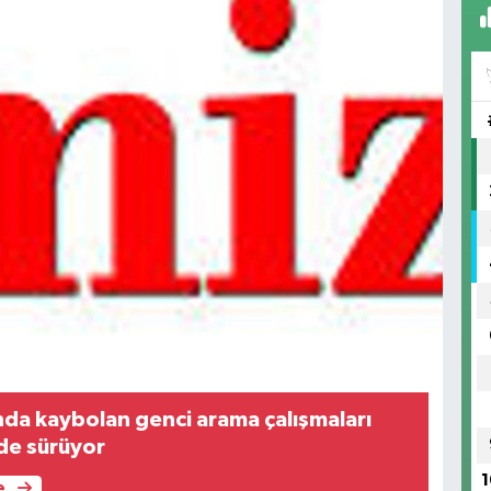
nda kaybolan genci arama çalışmaları
de sürüyor
1
e