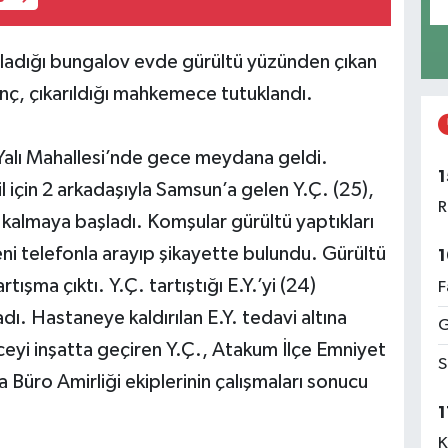
raladığı bungalov evde gürültü yüzünden çıkan
enç, çıkarıldığı mahkemece tutuklandı.
Yalı Mahallesi’nde gece meydana geldi.
1
il için 2 arkadaşıyla Samsun’a gelen Y.Ç. (25),
R
e kalmaya başladı. Komşular gürültü yaptıkları
eni telefonla arayıp şikayette bulundu. Gürültü
1
ışma çıktı. Y.Ç. tartıştığı E.Y.’yi (24)
F
adı. Hastaneye kaldırılan E.Y. tedavi altına
G
Geceyi inşatta geçiren Y.Ç., Atakum İlçe Emniyet
S
üro Amirliği ekiplerinin çalışmaları sonucu
1
K