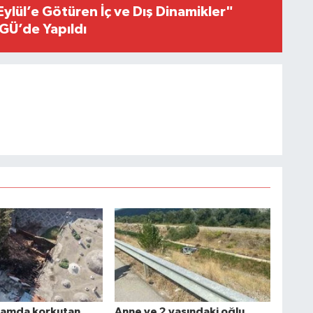
Eylül’e Götüren İç ve Dış Dinamikler"
GÜ’de Yapıldı
mamda korkutan
Anne ve 2 yaşındaki oğlu