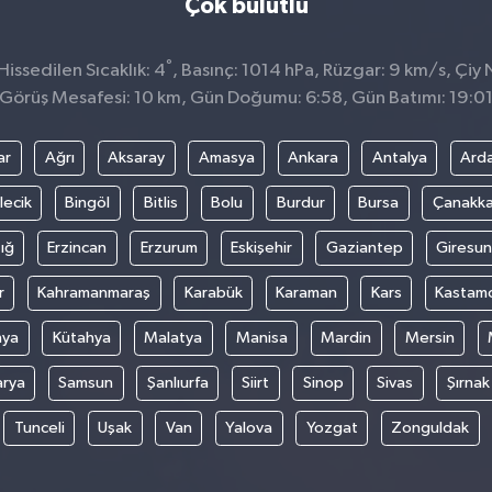
Çok bulutlu
°
issedilen Sıcaklık: 4
, Basınç: 1014 hPa, Rüzgar: 9 km/s, Çiy N
Görüş Mesafesi: 10 km, Gün Doğumu: 6:58, Gün Batımı: 19:0
ar
Ağrı
Aksaray
Amasya
Ankara
Antalya
Ard
lecik
Bingöl
Bitlis
Bolu
Burdur
Bursa
Çanakka
ığ
Erzincan
Erzurum
Eskişehir
Gaziantep
Giresun
r
Kahramanmaraş
Karabük
Karaman
Kars
Kastam
nya
Kütahya
Malatya
Manisa
Mardin
Mersin
arya
Samsun
Şanlıurfa
Siirt
Sinop
Sivas
Şırnak
Tunceli
Uşak
Van
Yalova
Yozgat
Zonguldak