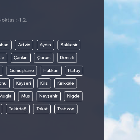
oktası: -1.2,
1
ahan
Artvin
Aydın
Balıkesir
le
Çankırı
Çorum
Denizli
Gümüşhane
Hakkâri
Hatay
onu
Kayseri
Kilis
Kırıkkale
Muğla
Muş
Nevşehir
Niğde
Tekirdağ
Tokat
Trabzon