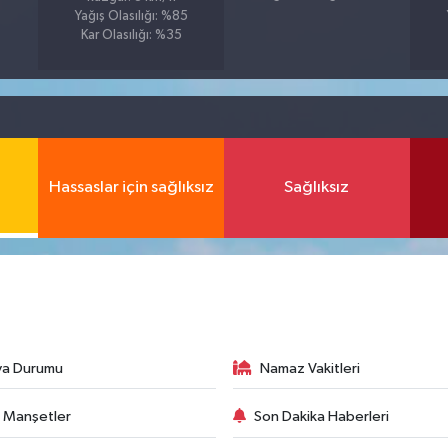
Yağış Olasılığı: %85
Kar Olasılığı: %35
Hassaslar için sağlıksız
Sağlıksız
va Durumu
Namaz Vakitleri
 Manşetler
Son Dakika Haberleri