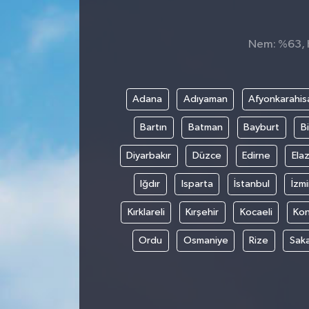
Spor
Nem: %63, H
Teknoloji
Tokat Haberleri
Adana
Adıyaman
Afyonkarahis
Bartın
Batman
Bayburt
Bi
Yaşam
Diyarbakır
Düzce
Edirne
Elaz
Iğdır
Isparta
İstanbul
İzmi
Kırklareli
Kırşehir
Kocaeli
Ko
Ordu
Osmaniye
Rize
Sak