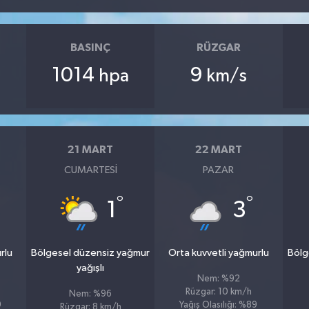
BASINÇ
RÜZGAR
1014
9
hpa
km/s
21 MART
22 MART
CUMARTESI
PAZAR
°
°
1
3
rlu
Bölgesel düzensiz yağmur
Orta kuvvetli yağmurlu
Bölg
yağışlı
Nem: %92
Rüzgar: 10 km/h
Nem: %96
9
Yağış Olasılığı: %89
Rüzgar: 8 km/h