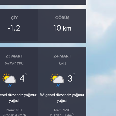
ÇIY
GÖRÜŞ
-1.2
10
km
23 MART
24 MART
PAZARTESI
SALI
°
°
4
3
esel düzensiz yağmur
Bölgesel düzensiz yağmur
yağışlı
yağışlı
Nem: %91
Nem: %90
Rüzgar: 4 km/h
Rüzgar: 13 km/h