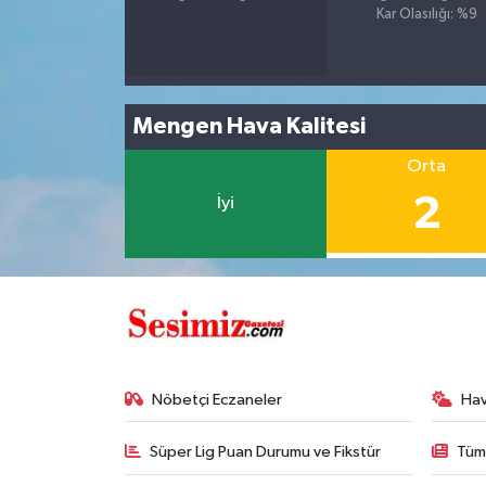
Kar Olasılığı: %9
Mengen Hava Kalitesi
Orta
2
İyi
Nöbetçi Eczaneler
Ha
Süper Lig Puan Durumu ve Fikstür
Tüm