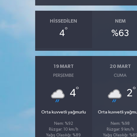
HISSEDILEN
NEM
°
4
%63
19 MART
20 MART
PERŞEMBE
CUMA
°
°
4
2
Orta kuvvetli yağmurlu
Orta kuvvetli yağmu
Nem: %92
Nem: %98
Rüzgar: 10 km/h
Rüzgar: 9 km/h
Yağış Olasılığı: %89
Yağış Olasılığı: %8