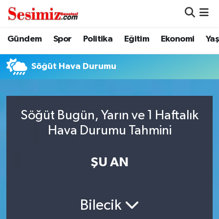
Dünya
Nöbetçi Eczaneler
Gündem
Spor
Politika
Eğitim
Ekonomi
Ya
Eğitim
Hava Durumu
Söğüt Hava Durumu
Ekonomi
Namaz Vakitleri
Genel
Trafik Durumu
Söğüt Bugün, Yarın ve 1 Haftalık
Hava Durumu Tahmini
Gündem
Süper Lig Puan Durumu ve Fikstür
ŞU AN
Magazin
Tüm Manşetler
Politika
Son Dakika Haberleri
Bilecik
Sağlık
Haber Arşivi