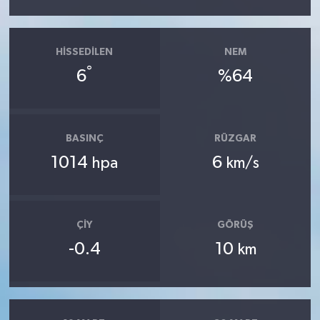
HISSEDILEN
NEM
°
6
%64
BASINÇ
RÜZGAR
1014
6
hpa
km/s
ÇIY
GÖRÜŞ
-0.4
10
km