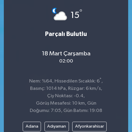
Spor
°
15
Teknoloji
Parçalı Bulutlu
Tokat Haberleri
18 Mart Çarşamba
Yaşam
02:00
°
Nem: %64, Hissedilen Sıcaklık: 6
,
Basınç: 1014 hPa, Rüzgar: 6 km/s,
Çiy Noktası: -0.4,
Görüş Mesafesi: 10 km, Gün
Doğumu: 7:05, Gün Batımı: 19:08
Adana
Adıyaman
Afyonkarahisar