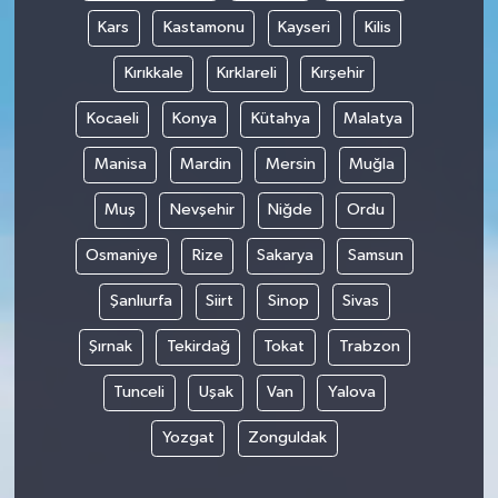
Kars
Kastamonu
Kayseri
Kilis
Kırıkkale
Kırklareli
Kırşehir
Kocaeli
Konya
Kütahya
Malatya
Manisa
Mardin
Mersin
Muğla
Muş
Nevşehir
Niğde
Ordu
Osmaniye
Rize
Sakarya
Samsun
Şanlıurfa
Siirt
Sinop
Sivas
Şırnak
Tekirdağ
Tokat
Trabzon
Tunceli
Uşak
Van
Yalova
Yozgat
Zonguldak