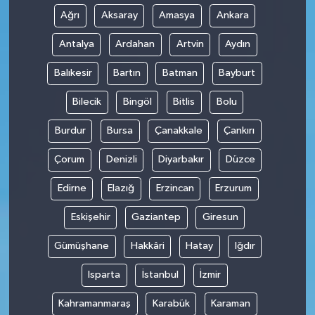
Ağrı
Aksaray
Amasya
Ankara
Antalya
Ardahan
Artvin
Aydın
Balıkesir
Bartın
Batman
Bayburt
Bilecik
Bingöl
Bitlis
Bolu
Burdur
Bursa
Çanakkale
Çankırı
Çorum
Denizli
Diyarbakır
Düzce
Edirne
Elazığ
Erzincan
Erzurum
Eskişehir
Gaziantep
Giresun
Gümüşhane
Hakkâri
Hatay
Iğdır
Isparta
İstanbul
İzmir
Kahramanmaraş
Karabük
Karaman