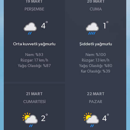
19 MART
20 MART
PERŞEMBE
CUMA
°
°
4
1
Orta kuvvetli yağmurlu
Şiddetli yağmurlu
Nem: %93
Nem: %100
Rüzgar: 17 km/h
Rüzgar: 13 km/h
Yağış Olasılığı: %87
Yağış Olasılığı: %80
Kar Olasılığı: %39
21 MART
22 MART
CUMARTESI
PAZAR
°
°
2
4