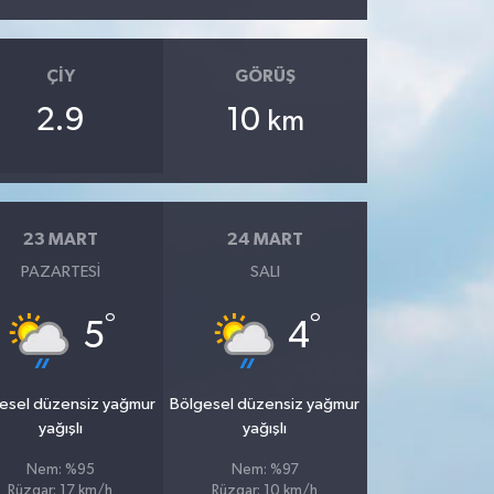
ÇIY
GÖRÜŞ
2.9
10
km
23 MART
24 MART
PAZARTESI
SALI
°
°
5
4
esel düzensiz yağmur
Bölgesel düzensiz yağmur
yağışlı
yağışlı
Nem: %95
Nem: %97
Rüzgar: 17 km/h
Rüzgar: 10 km/h