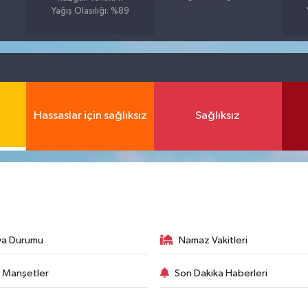
Yağış Olasılığı: %89
Hassaslar için sağlıksız
Sağlıksız
va Durumu
Namaz Vakitleri
 Manşetler
Son Dakika Haberleri