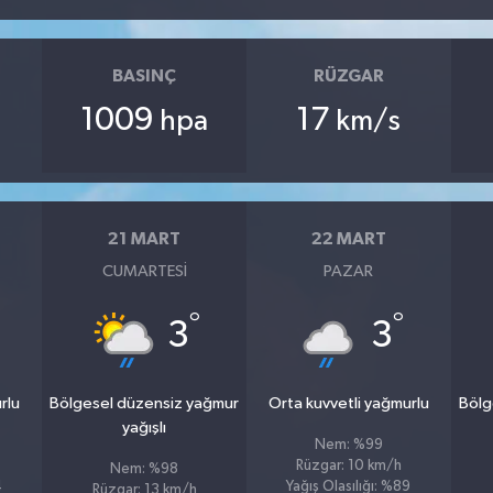
BASINÇ
RÜZGAR
1009
17
hpa
km/s
21 MART
22 MART
CUMARTESI
PAZAR
°
°
3
3
rlu
Bölgesel düzensiz yağmur
Orta kuvvetli yağmurlu
Bölg
yağışlı
Nem: %99
Rüzgar: 10 km/h
Nem: %98
4
Yağış Olasılığı: %89
Rüzgar: 13 km/h