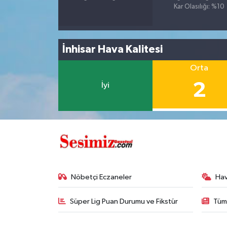
Kar Olasılığı: %10
İnhisar Hava Kalitesi
Orta
2
İyi
Nöbetçi Eczaneler
Ha
Süper Lig Puan Durumu ve Fikstür
Tüm