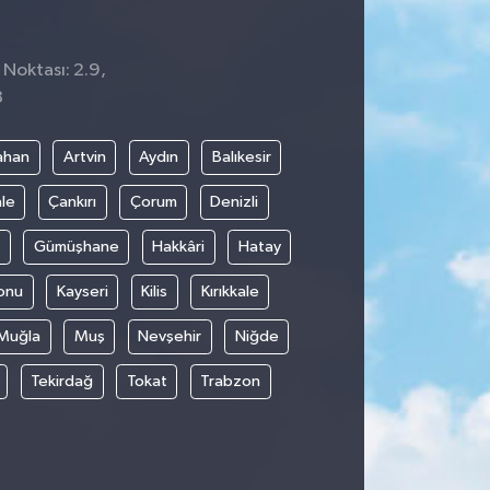
 Noktası: 2.9,
8
ahan
Artvin
Aydın
Balıkesir
le
Çankırı
Çorum
Denizli
Gümüşhane
Hakkâri
Hatay
onu
Kayseri
Kilis
Kırıkkale
Muğla
Muş
Nevşehir
Niğde
Tekirdağ
Tokat
Trabzon