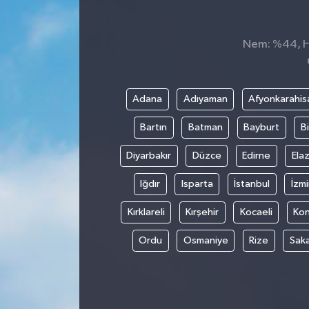
Spor
Nem: %44, Hi
Teknoloji
Tokat Haberleri
Adana
Adıyaman
Afyonkarahis
Bartın
Batman
Bayburt
Bi
Yaşam
Diyarbakır
Düzce
Edirne
Elaz
Iğdır
Isparta
İstanbul
İzmi
Kırklareli
Kırşehir
Kocaeli
Ko
Ordu
Osmaniye
Rize
Sak