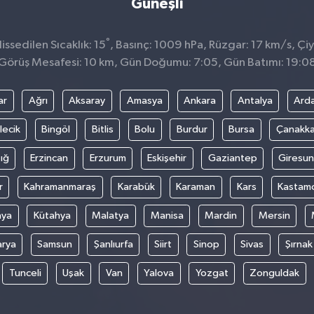
Güneşli
°
ssedilen Sıcaklık: 15
, Basınç: 1009 hPa, Rüzgar: 17 km/s, Çiy
Görüş Mesafesi: 10 km, Gün Doğumu: 7:05, Gün Batımı: 19:0
ar
Ağrı
Aksaray
Amasya
Ankara
Antalya
Ard
lecik
Bingöl
Bitlis
Bolu
Burdur
Bursa
Çanakka
ığ
Erzincan
Erzurum
Eskişehir
Gaziantep
Giresun
r
Kahramanmaraş
Karabük
Karaman
Kars
Kastam
nya
Kütahya
Malatya
Manisa
Mardin
Mersin
arya
Samsun
Şanlıurfa
Siirt
Sinop
Sivas
Şırnak
Tunceli
Uşak
Van
Yalova
Yozgat
Zonguldak