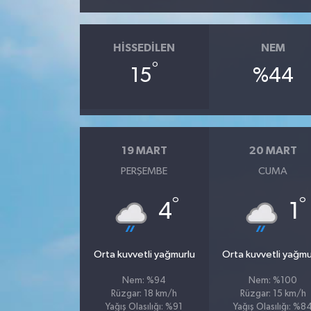
HISSEDILEN
NEM
°
15
%44
19 MART
20 MART
PERŞEMBE
CUMA
°
°
4
1
Orta kuvvetli yağmurlu
Orta kuvvetli yağmu
Nem: %94
Nem: %100
Rüzgar: 18 km/h
Rüzgar: 15 km/h
Yağış Olasılığı: %91
Yağış Olasılığı: %8