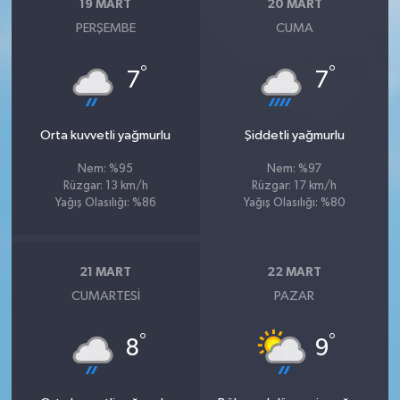
19 MART
20 MART
PERŞEMBE
CUMA
°
°
7
7
Orta kuvvetli yağmurlu
Şiddetli yağmurlu
Nem: %95
Nem: %97
Rüzgar: 13 km/h
Rüzgar: 17 km/h
Yağış Olasılığı: %86
Yağış Olasılığı: %80
21 MART
22 MART
CUMARTESI
PAZAR
°
°
8
9