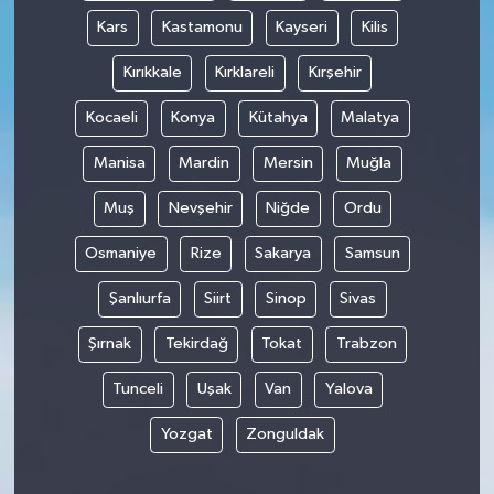
Kars
Kastamonu
Kayseri
Kilis
Kırıkkale
Kırklareli
Kırşehir
Kocaeli
Konya
Kütahya
Malatya
Manisa
Mardin
Mersin
Muğla
Muş
Nevşehir
Niğde
Ordu
Osmaniye
Rize
Sakarya
Samsun
Şanlıurfa
Siirt
Sinop
Sivas
Şırnak
Tekirdağ
Tokat
Trabzon
Tunceli
Uşak
Van
Yalova
Yozgat
Zonguldak