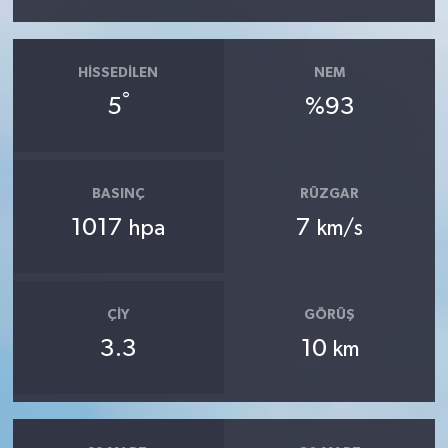
HISSEDILEN
NEM
°
5
%93
BASINÇ
RÜZGAR
1017
7
hpa
km/s
ÇIY
GÖRÜŞ
3.3
10
km