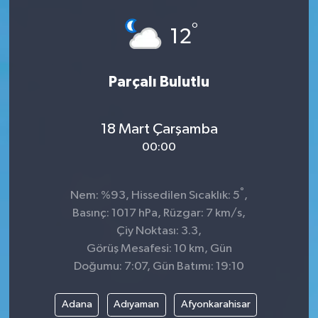
Spor
°
12
Teknoloji
Parçalı Bulutlu
Tokat Haberleri
18 Mart Çarşamba
Yaşam
00:00
°
Nem: %93, Hissedilen Sıcaklık: 5
,
Basınç: 1017 hPa, Rüzgar: 7 km/s,
Çiy Noktası: 3.3,
Görüş Mesafesi: 10 km, Gün
Doğumu: 7:07, Gün Batımı: 19:10
Adana
Adıyaman
Afyonkarahisar