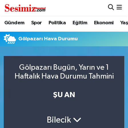
Dünya
Nöbetçi Eczaneler
Gündem
Spor
Politika
Eğitim
Ekonomi
Ya
Eğitim
Hava Durumu
Gölpazarı Hava Durumu
Ekonomi
Namaz Vakitleri
Genel
Trafik Durumu
Gölpazarı Bugün, Yarın ve 1
Haftalık Hava Durumu Tahmini
Gündem
Süper Lig Puan Durumu ve Fikstür
ŞU AN
Magazin
Tüm Manşetler
Politika
Son Dakika Haberleri
Bilecik
Sağlık
Haber Arşivi