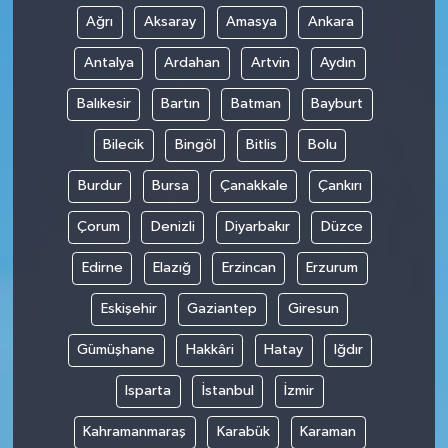
Ağrı
Aksaray
Amasya
Ankara
Antalya
Ardahan
Artvin
Aydın
Balıkesir
Bartın
Batman
Bayburt
Bilecik
Bingöl
Bitlis
Bolu
Burdur
Bursa
Çanakkale
Çankırı
Çorum
Denizli
Diyarbakır
Düzce
Edirne
Elazığ
Erzincan
Erzurum
Eskişehir
Gaziantep
Giresun
Gümüşhane
Hakkâri
Hatay
Iğdır
Isparta
İstanbul
İzmir
Kahramanmaraş
Karabük
Karaman