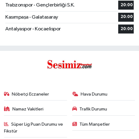
Trabzonspor - Gençlerbirliği S.K.
20:00
Kasımpaşa - Galatasaray
20:00
Antalyaspor - Kocaelispor
20:00
Nöbetçi Eczaneler
Hava Durumu
Namaz Vakitleri
Trafik Durumu
Süper Lig Puan Durumu ve
Tüm Manşetler
Fikstür