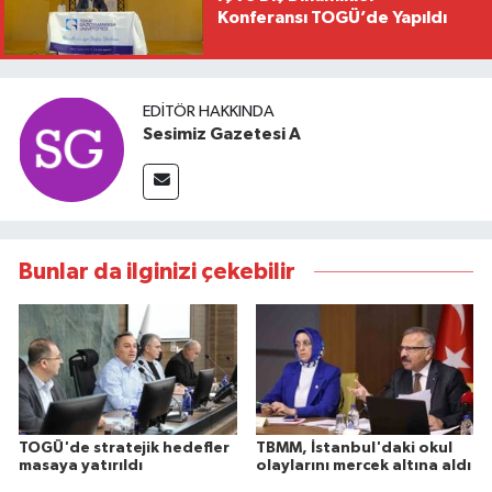
Konferansı TOGÜ’de Yapıldı
EDITÖR HAKKINDA
Sesimiz Gazetesi A
Bunlar da ilginizi çekebilir
TOGÜ'de stratejik hedefler
TBMM, İstanbul'daki okul
masaya yatırıldı
olaylarını mercek altına aldı