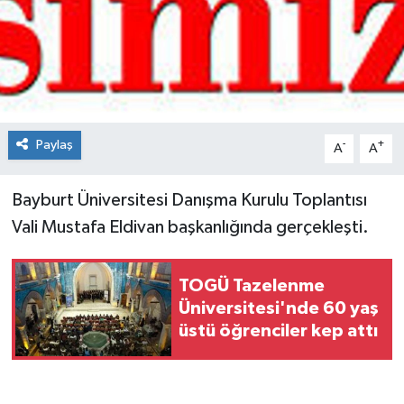
Spor
Teknoloji
Tokat Haberleri
Paylaş
-
+
A
A
Yaşam
Bayburt Üniversitesi Danışma Kurulu Toplantısı
Vali Mustafa Eldivan başkanlığında gerçekleşti.
TOGÜ Tazelenme
Üniversitesi'nde 60 yaş
üstü öğrenciler kep attı