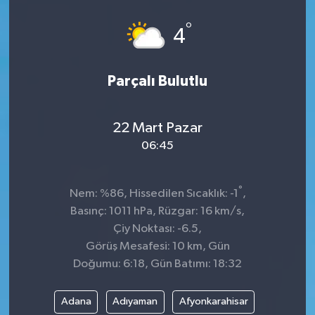
Spor
°
4
Teknoloji
Parçalı Bulutlu
Tokat Haberleri
22 Mart Pazar
Yaşam
06:45
°
Nem: %86, Hissedilen Sıcaklık: -1
,
Basınç: 1011 hPa, Rüzgar: 16 km/s,
Çiy Noktası: -6.5,
Görüş Mesafesi: 10 km, Gün
Doğumu: 6:18, Gün Batımı: 18:32
Adana
Adıyaman
Afyonkarahisar