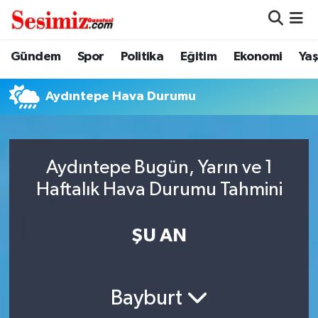
Dünya
Nöbetçi Eczaneler
Gündem
Spor
Politika
Eğitim
Ekonomi
Ya
Eğitim
Hava Durumu
Aydıntepe Hava Durumu
Ekonomi
Namaz Vakitleri
Genel
Trafik Durumu
Aydıntepe Bugün, Yarın ve 1
Haftalık Hava Durumu Tahmini
Gündem
Süper Lig Puan Durumu ve Fikstür
ŞU AN
Magazin
Tüm Manşetler
Politika
Son Dakika Haberleri
Bayburt
Sağlık
Haber Arşivi