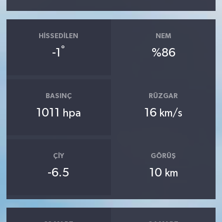
HISSEDILEN
NEM
°
-1
%86
BASINÇ
RÜZGAR
1011
16
hpa
km/s
ÇIY
GÖRÜŞ
-6.5
10
km