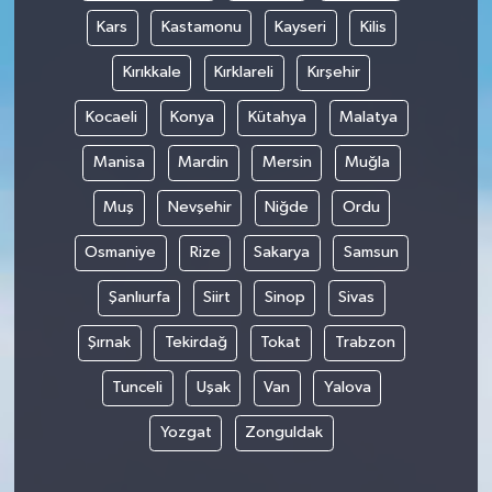
Kars
Kastamonu
Kayseri
Kilis
Kırıkkale
Kırklareli
Kırşehir
Kocaeli
Konya
Kütahya
Malatya
Manisa
Mardin
Mersin
Muğla
Muş
Nevşehir
Niğde
Ordu
Osmaniye
Rize
Sakarya
Samsun
Şanlıurfa
Siirt
Sinop
Sivas
Şırnak
Tekirdağ
Tokat
Trabzon
Tunceli
Uşak
Van
Yalova
Yozgat
Zonguldak