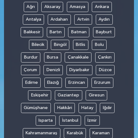
Ağrı
Aksaray
Amasya
Ankara
Antalya
Ardahan
Artvin
Aydın
Balıkesir
Bartın
Batman
Bayburt
Bilecik
Bingöl
Bitlis
Bolu
Burdur
Bursa
Çanakkale
Çankırı
Çorum
Denizli
Diyarbakır
Düzce
Edirne
Elazığ
Erzincan
Erzurum
Eskişehir
Gaziantep
Giresun
Gümüşhane
Hakkâri
Hatay
Iğdır
Isparta
İstanbul
İzmir
Kahramanmaraş
Karabük
Karaman