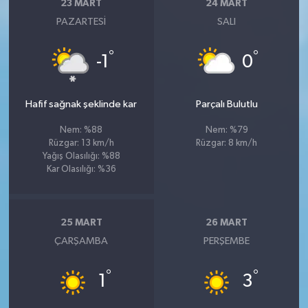
23 MART
24 MART
PAZARTESI
SALI
°
°
-1
0
Hafif sağnak şeklinde kar
Parçalı Bulutlu
Nem: %88
Nem: %79
Rüzgar: 13 km/h
Rüzgar: 8 km/h
Yağış Olasılığı: %88
Kar Olasılığı: %36
25 MART
26 MART
ÇARŞAMBA
PERŞEMBE
°
°
1
3