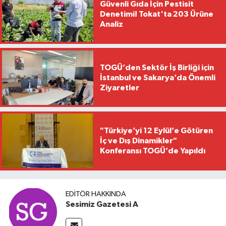
Güvenli Gıda İçin Pestisit
Denetimi! Tokat'ta 203 Ürüne
Analiz
TOGÜ’den Sektör İş Birliği için
İstanbul ve Sakarya’da Önemli
Ziyaretler
"Türkiye’yi 12 Eylül’e Götüren
İç ve Dış Dinamikler"
Konferansı TOGÜ’de Yapıldı
EDITÖR HAKKINDA
Sesimiz Gazetesi A