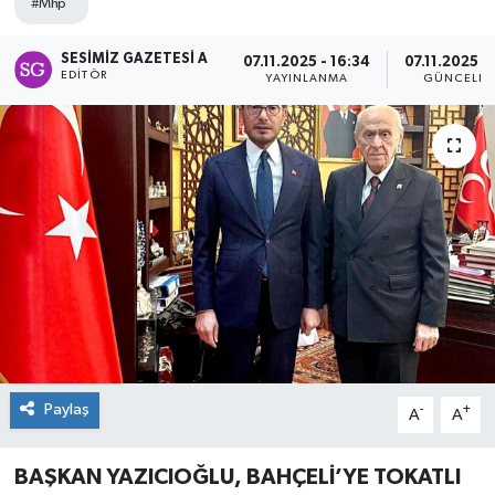
#Mhp
Spor
SESIMIZ GAZETESI A
07.11.2025 - 16:34
07.11.2025 -
EDITÖR
YAYINLANMA
GÜNCELLE
Teknoloji
Tokat Haberleri
Yaşam
Paylaş
-
+
A
A
BAŞKAN YAZICIOĞLU, BAHÇELİ’YE TOKATLI