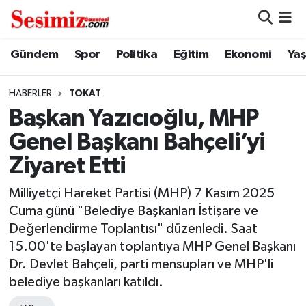
Dünya
Nöbetçi Eczaneler
Gündem
Spor
Politika
Eğitim
Ekonomi
Ya
Eğitim
Hava Durumu
HABERLER
TOKAT
Başkan Yazıcıoğlu, MHP
Ekonomi
Namaz Vakitleri
Genel Başkanı Bahçeli’yi
Genel
Trafik Durumu
Ziyaret Etti
Gündem
Süper Lig Puan Durumu ve Fikstür
Milliyetçi Hareket Partisi (MHP) 7 Kasım 2025
Cuma günü "Belediye Başkanları İstişare ve
Magazin
Tüm Manşetler
Değerlendirme Toplantısı" düzenledi. Saat
15.00'te başlayan toplantıya MHP Genel Başkanı
Politika
Son Dakika Haberleri
Dr. Devlet Bahçeli, parti mensupları ve MHP'li
belediye başkanları katıldı.
Sağlık
Haber Arşivi