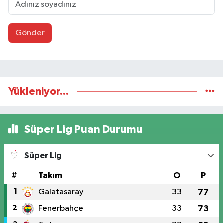
Gönder
Yükleniyor...
Süper Lig Puan Durumu
Süper Lig
#
Takım
O
P
1
Galatasaray
33
77
2
Fenerbahçe
33
73