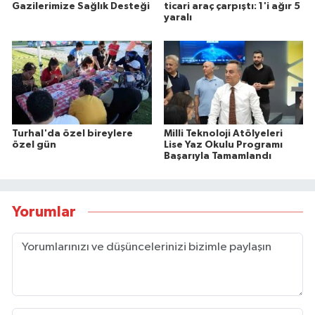
Gazilerimize Sağlık Desteği
ticari araç çarpıştı: 1'i ağır 5
yaralı
Turhal'da özel bireylere
Milli Teknoloji Atölyeleri
özel gün
Lise Yaz Okulu Programı
Başarıyla Tamamlandı
Yorumlar