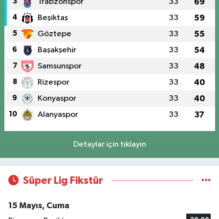
3
Trabzonspor
33
69
4
Beşiktaş
33
59
5
Göztepe
33
55
6
Başakşehir
33
54
7
Samsunspor
33
48
8
Rizespor
33
40
9
Konyaspor
33
40
10
Alanyaspor
33
37
Detaylar için tıklayın
Süper Lig Fikstür
15 Mayıs, Cuma