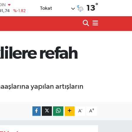
°
AR
13
Tokat
3620
%0.02
O
8690
%0.19
LİN
0380
%0.18
TIN
2,09000
%0.19
ilere refah
100
98,00
%0
aşlarına yapılan artışların
-
+
A
A