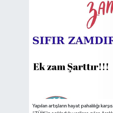
Spor
Teknoloji
Tokat Haberleri
Yaşam
Yapılan artışların hayat pahalılığı karş