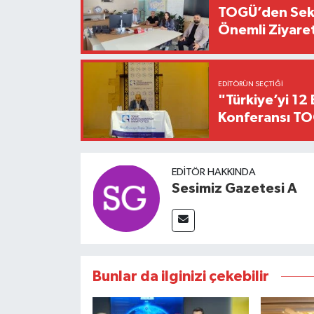
TOGÜ’den Sektö
Önemli Ziyaret
EDITÖRÜN SEÇTIĞI
"Türkiye’yi 12 
Konferansı TO
EDITÖR HAKKINDA
Sesimiz Gazetesi A
Bunlar da ilginizi çekebilir