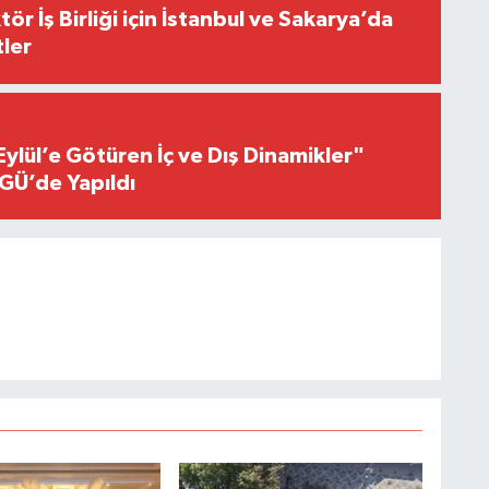
r İş Birliği için İstanbul ve Sakarya’da
ler
Eylül’e Götüren İç ve Dış Dinamikler"
GÜ’de Yapıldı