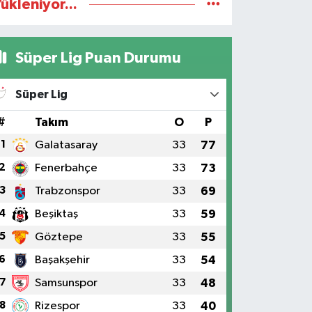
ükleniyor...
Süper Lig Puan Durumu
Süper Lig
#
Takım
O
P
1
Galatasaray
33
77
2
Fenerbahçe
33
73
3
Trabzonspor
33
69
4
Beşiktaş
33
59
5
Göztepe
33
55
6
Başakşehir
33
54
7
Samsunspor
33
48
8
Rizespor
33
40