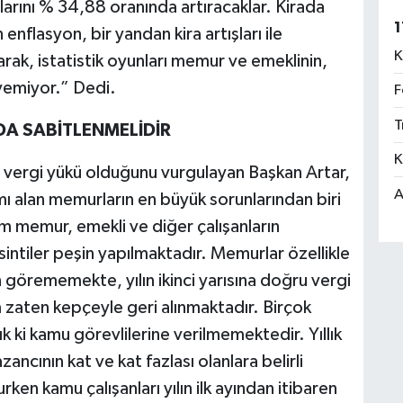
alarını % 34,88 oranında artıracaklar. Kirada
1
nflasyon, bir yandan kira artışları ile
K
, istatistik oyunları memur ve emeklinin,
eyemiyor.” Dedi.
F
T
'DA SABİTLENMELİDİR
K
 vergi yükü olduğunu vurgulayan Başkan Artar,
A
ı alan memurların en büyük sorunlarından biri
m memur, emekli ve diğer çalışanların
sintiler peşin yapılmaktadır. Memurlar özellikle
en görememekte, yılın ikinci yarısına doğru vergi
am zaten kepçeyle geri alınmaktadır. Birçok
ık ki kamu görevlilerine verilmemektedir. Yıllık
azancının kat ve kat fazlası olanlara belirli
rken kamu çalışanları yılın ilk ayından itibaren