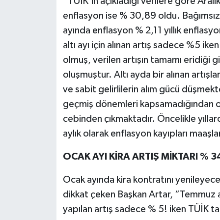
“TÜİK’in açıkladığı verilere göre Aralı
enflasyon ise % 30,89 oldu. Bağımsız 
ayında enflasyon % 2,11 yıllık enflasyon
altı ayı için alınan artış sadece %5 ike
olmuş, verilen artışın tamamı eridiği gi
oluşmuştur. Altı ayda bir alınan artışl
ve sabit gelirlilerin alım gücü düşmekte
geçmiş dönemleri kapsamadığından o an
cebinden çıkmaktadır. Öncelikle yıllard
aylık olarak enflasyon kayıpları maaşlara
OCAK AYI KİRA ARTIŞ MİKTARI % 3
Ocak ayında kira kontratını yenileyecek
dikkat çeken Başkan Artar, “Temmuz ay
yapılan artış sadece % 5! iken TÜİK t