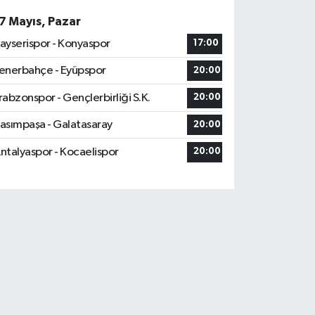
7 Mayıs, Pazar
ayserispor - Konyaspor
17:00
enerbahçe - Eyüpspor
20:00
rabzonspor - Gençlerbirliği S.K.
20:00
asımpaşa - Galatasaray
20:00
ntalyaspor - Kocaelispor
20:00