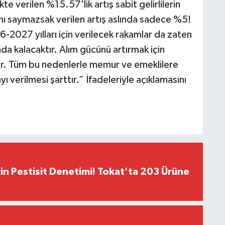
te verilen %15.57'lik artış sabit gelirlilerin
ını saymazsak verilen artış aslında sadece %5!
027 yılları için verilecek rakamlar da zaten
da kalacaktır. Alım gücünü artırmak için
ır. Tüm bu nedenlerle memur ve emeklilere
 verilmesi şarttır.” İfadeleriyle açıklamasını
çin Pestisit Denetimi! Tokat'ta 203 Ürüne