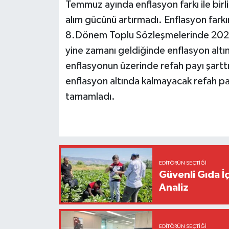
Temmuz ayında enflasyon farkı ile birlik
alım gücünü artırmadı. Enflasyon fark
8.Dönem Toplu Sözleşmelerinde 2026-2
yine zamanı geldiğinde enflasyon altın
enflasyonun üzerinde refah payı şartt
enflasyon altında kalmayacak refah payı
tamamladı.
EDITÖRÜN SEÇTIĞI
Güvenli Gıda İ
Analiz
EDITÖRÜN SEÇTIĞI