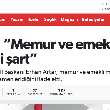
DOL
45,4
EUR
53,3
omi
Yaşam
İlçeler
Sağlık
Magazin
Belediyeler
STER
61,6
G.AL
686
, “Memur ve emekl
BİST
14.5
i şart”
 İl Başkanı Erhan Artar, memur ve emekli ma
men eridiğini ifade etti.
3
37
3 DK
PAYLAŞIM
GÖSTERIM
OKUNMA SÜRESI