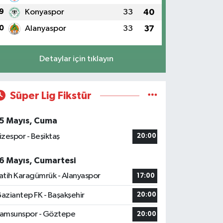
9
Konyaspor
33
40
0
Alanyaspor
33
37
Detaylar için tıklayın
Süper Lig Fikstür
5 Mayıs, Cuma
izespor - Beşiktaş
20:00
6 Mayıs, Cumartesi
atih Karagümrük - Alanyaspor
17:00
aziantep FK - Başakşehir
20:00
amsunspor - Göztepe
20:00