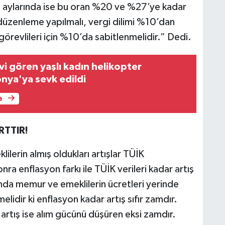
n aylarında ise bu oran %20 ve %27’ye kadar
 düzenleme yapılmalı, vergi dilimi %10’dan
görevlileri için %10’da sabitlenmelidir.” Dedi.
i gören yaşlı kadın helikopter
nya'ya sevk edildi
e
RTTIR!
ilerin almış oldukları artışlar TÜİK
nra enflasyon farkı ile TÜİK verileri kadar artış
ında memur ve emeklilerin ücretleri yerinde
elidir ki enflasyon kadar artış sıfır zamdır.
 artış ise alım gücünü düşüren eksi zamdır.