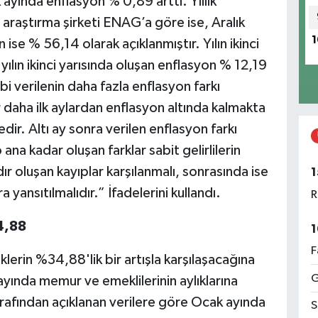
k ayında enflasyon % 0,89 arttı. Yıllık
araştırma şirketi ENAG’a göre ise, Aralık
1
 ise % 56,14 olarak açıklanmıştır. Yılın ikinci
n yılın ikinci yarısında oluşan enflasyon % 12,19
bi verilenin daha fazla enflasyon farkı
ar daha ilk aylardan enflasyon altında kalmakta
dir. Altı ay sonra verilen enflasyon farkı
a kadar oluşan farklar sabit gelirlilerin
ır oluşan kayıplar karşılanmalı, sonrasında ise
1
 yansıtılmalıdır.” İfadelerini kullandı.
R
4,88
1
F
lerin %34,88'lik bir artışla karşılaşacağına
G
ında memur ve emeklilerinin aylıklarına
arafından açıklanan verilere göre Ocak ayında
S