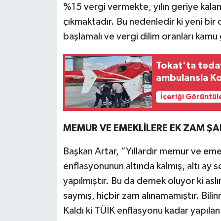
%15 vergi vermekte, yılın geriye kala
çıkmaktadır. Bu nedenledir ki yeni bir
başlamalı ve vergi dilim oranları kamu 
Tokat'ta tedav
ambulansla Ko
İçeriği Görüntül
MEMUR VE EMEKLİLERE EK ZAM ŞA
Başkan Artar, “Yıllardır memur ve emekl
enflasyonunun altında kalmış, altı ay so
yapılmıştır. Bu da demek oluyor ki asl
saymış, hiçbir zam alınamamıştır. Bilinm
Kaldı ki TÜİK enflasyonu kadar yapılan