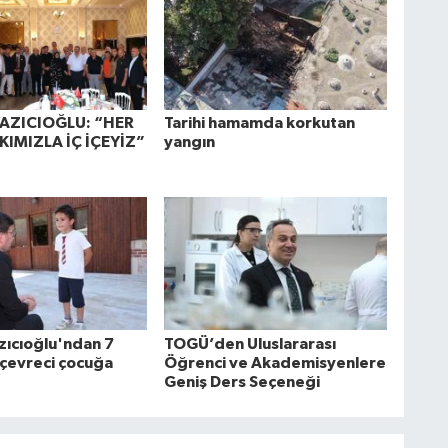
AZICIOĞLU: “HER
Tarihi hamamda korkutan
KIMIZLA İÇ İÇEYİZ”
yangın
zıcıoğlu'ndan 7
TOGÜ’den Uluslararası
 çevreci çocuğa
Öğrenci ve Akademisyenlere
Geniş Ders Seçeneği