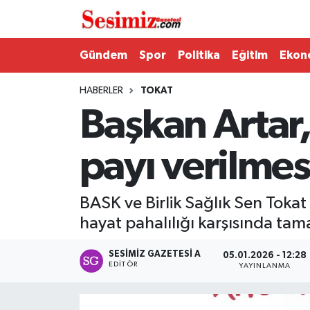
Dünya
Nöbetçi Eczaneler
Gündem
Spor
Politika
Eğitim
Ekon
Eğitim
Hava Durumu
HABERLER
TOKAT
Başkan Artar
Ekonomi
Namaz Vakitleri
payı verilmes
Genel
Trafik Durumu
Gündem
Süper Lig Puan Durumu ve Fikstür
BASK ve Birlik Sağlık Sen Tokat
hayat pahalılığı karşısında tama
Magazin
Tüm Manşetler
SESIMIZ GAZETESI A
05.01.2026 - 12:28
Politika
Son Dakika Haberleri
EDITÖR
YAYINLANMA
Sağlık
Haber Arşivi