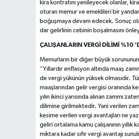
kira kontratını yenileyecek olanlar, kir
oturan memur ve emeklileri bir yandan e
boğuşmaya devam edecek. Sonuç olarak
dar gelirlinin cebinin boşalmasını önl
ÇALIŞANLARIN VERGİ DİLİMİ %10 
Memurların bir diğer büyük sorununun
“Yıllardır enflasyon altında maaş zamm
de vergi yükünün yüksek olmasıdır. Tü
maaşlarından gelir vergisi oranında ke
yılın ikinci yarısında alınan zammı zat
dilimine girilmektedir. Yani verilen z
kesime verilen vergi avantajları ne yaz
geliri ortalama kamu çalışanının yıllık k
miktara kadar sıfır vergi avantajı sunulu