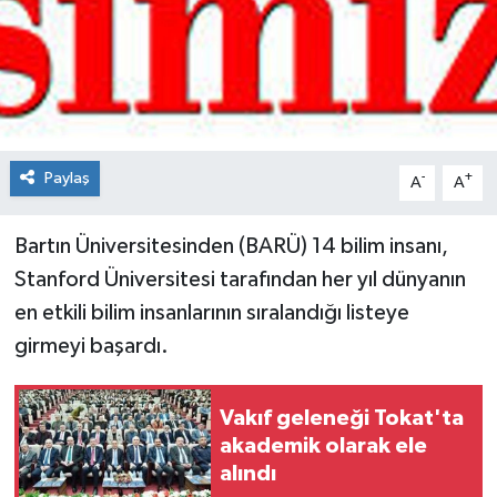
Spor
Teknoloji
Tokat Haberleri
Paylaş
-
+
A
A
Yaşam
Bartın Üniversitesinden (BARÜ) 14 bilim insanı,
Stanford Üniversitesi tarafından her yıl dünyanın
en etkili bilim insanlarının sıralandığı listeye
girmeyi başardı.
Vakıf geleneği Tokat'ta
akademik olarak ele
alındı