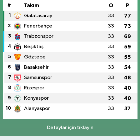
#
Takım
O
P
1
Galatasaray
33
77
2
Fenerbahçe
33
73
3
Trabzonspor
33
69
4
Beşiktaş
33
59
5
Göztepe
33
55
6
Başakşehir
33
54
7
Samsunspor
33
48
8
Rizespor
33
40
9
Konyaspor
33
40
10
Alanyaspor
33
37
Detaylar için tıklayın