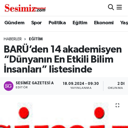
Dünya
Nöbetçi Eczaneler
Gündem
Spor
Politika
Eğitim
Ekonomi
Ya
Eğitim
Hava Durumu
HABERLER
EĞITIM
BARÜ’den 14 akademisyen
Ekonomi
Namaz Vakitleri
“Dünyanın En Etkili Bilim
Genel
Trafik Durumu
İnsanları” listesinde
Gündem
Süper Lig Puan Durumu ve Fikstür
SESIMIZ GAZETESI A
18.09.2024 - 09:30
2 DK
EDITÖR
YAYINLANMA
OKUNMA SÜ
Magazin
Tüm Manşetler
Politika
Son Dakika Haberleri
Sağlık
Haber Arşivi