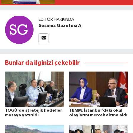
EDITÖR HAKKINDA
Sesimiz Gazetesi A
Bunlar da ilginizi çekebilir
TOGÜ'de stratejik hedefler
TBMM, İstanbul'daki okul
masaya yatırıldı
olaylarını mercek altına aldı