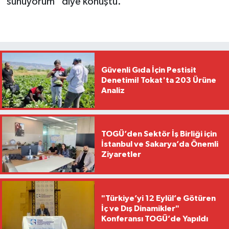
sunuyorum” diye konuştu.
Güvenli Gıda İçin Pestisit
Denetimi! Tokat'ta 203 Ürüne
Analiz
TOGÜ’den Sektör İş Birliği için
İstanbul ve Sakarya’da Önemli
Ziyaretler
"Türkiye’yi 12 Eylül’e Götüren
İç ve Dış Dinamikler"
Konferansı TOGÜ’de Yapıldı