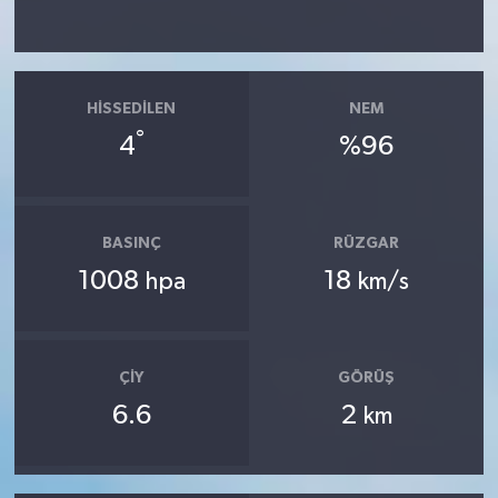
HISSEDILEN
NEM
°
4
%96
BASINÇ
RÜZGAR
1008
18
hpa
km/s
ÇIY
GÖRÜŞ
6.6
2
km