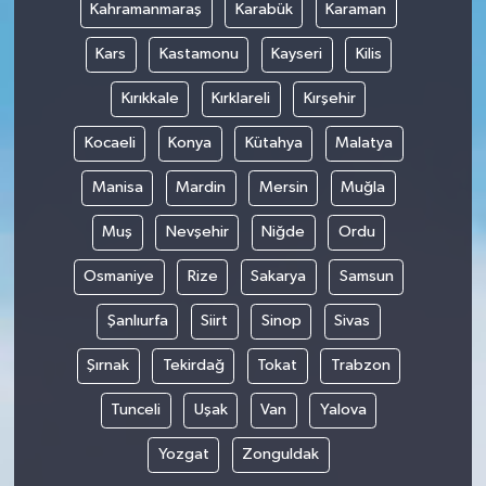
Kahramanmaraş
Karabük
Karaman
Kars
Kastamonu
Kayseri
Kilis
Kırıkkale
Kırklareli
Kırşehir
Kocaeli
Konya
Kütahya
Malatya
Manisa
Mardin
Mersin
Muğla
Muş
Nevşehir
Niğde
Ordu
Osmaniye
Rize
Sakarya
Samsun
Şanlıurfa
Siirt
Sinop
Sivas
Şırnak
Tekirdağ
Tokat
Trabzon
Tunceli
Uşak
Van
Yalova
Yozgat
Zonguldak