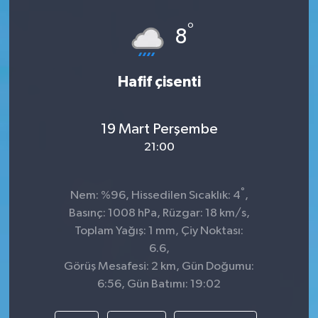
Spor
°
8
Teknoloji
Hafif çisenti
Tokat Haberleri
19 Mart Perşembe
Yaşam
21:00
°
Nem: %96, Hissedilen Sıcaklık: 4
,
Basınç: 1008 hPa, Rüzgar: 18 km/s,
Toplam Yağış: 1 mm, Çiy Noktası:
6.6,
Görüş Mesafesi: 2 km, Gün Doğumu:
6:56, Gün Batımı: 19:02