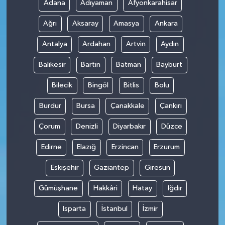
Adana
Adıyaman
Afyonkarahisar
Ağrı
Aksaray
Amasya
Ankara
Antalya
Ardahan
Artvin
Aydın
Balıkesir
Bartın
Batman
Bayburt
Bilecik
Bingöl
Bitlis
Bolu
Burdur
Bursa
Çanakkale
Çankırı
Çorum
Denizli
Diyarbakır
Düzce
Edirne
Elazığ
Erzincan
Erzurum
Eskişehir
Gaziantep
Giresun
Gümüşhane
Hakkâri
Hatay
Iğdır
Isparta
İstanbul
İzmir