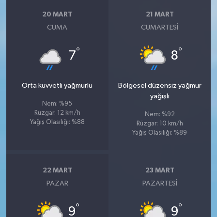
20 MART
21 MART
CUMA
CUMARTESI
°
°
7
8
Orta kuvvetli yağmurlu
Bölgesel düzensiz yağmur
yağışlı
Nem: %95
Rüzgar: 12 km/h
Nem: %92
Yağış Olasılığı: %88
Rüzgar: 10 km/h
Yağış Olasılığı: %89
22 MART
23 MART
PAZAR
PAZARTESI
°
°
9
9