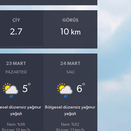
ÇIY
GÖRÜŞ
2.7
10
km
23 MART
24 MART
PAZARTESI
SALI
°
°
5
6
esel düzensiz yağmur
Bölgesel düzensiz yağmur
yağışlı
yağışlı
Nem: %96
Nem: %92
Rüzgar: 10 km/h
Rüzgar: 13 km/h