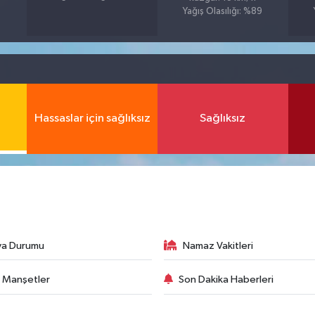
Yağış Olasılığı: %89
Hassaslar için sağlıksız
Sağlıksız
va Durumu
Namaz Vakitleri
 Manşetler
Son Dakika Haberleri