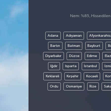
Spor
Nem: %85, Hissedilen S
Teknoloji
Tokat Haberleri
Adana
Adıyaman
Afyonkarahis
Bartın
Batman
Bayburt
Bi
Yaşam
Diyarbakır
Düzce
Edirne
Elaz
Iğdır
Isparta
İstanbul
İzmi
Kırklareli
Kırşehir
Kocaeli
Ko
Ordu
Osmaniye
Rize
Sak