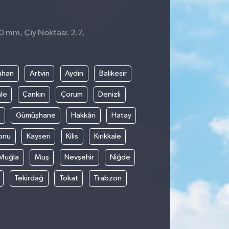
 0 mm, Çiy Noktası: 2.7,
ahan
Artvin
Aydın
Balıkesir
le
Çankırı
Çorum
Denizli
Gümüşhane
Hakkâri
Hatay
onu
Kayseri
Kilis
Kırıkkale
Muğla
Muş
Nevşehir
Niğde
Tekirdağ
Tokat
Trabzon