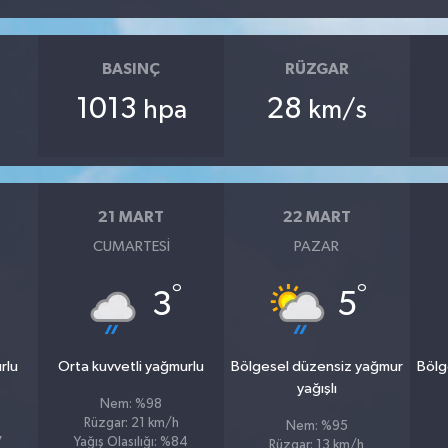
BASINÇ
RÜZGAR
1013
28
hpa
km/s
21 MART
22 MART
CUMARTESI
PAZAR
°
°
3
5
rlu
Orta kuvvetli yağmurlu
Bölgesel düzensiz yağmur
Bölg
yağışlı
Nem: %98
Rüzgar: 21 km/h
Nem: %95
7
Yağış Olasılığı: %84
Rüzgar: 13 km/h