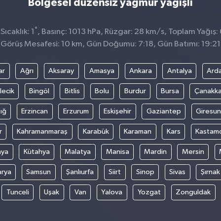
Bölgesel düzensiz yağmur yağışlı
°
ıcaklık: 1
, Basınç: 1013 hPa, Rüzgar: 28 km/s, Toplam Yağış:
Görüş Mesafesi: 10 km, Gün Doğumu: 7:18, Gün Batımı: 19:21
ar
Ağrı
Aksaray
Amasya
Ankara
Antalya
Ard
lecik
Bingöl
Bitlis
Bolu
Burdur
Bursa
Çanakka
ığ
Erzincan
Erzurum
Eskişehir
Gaziantep
Giresun
r
Kahramanmaraş
Karabük
Karaman
Kars
Kastam
nya
Kütahya
Malatya
Manisa
Mardin
Mersin
arya
Samsun
Şanlıurfa
Siirt
Sinop
Sivas
Şırnak
Tunceli
Uşak
Van
Yalova
Yozgat
Zonguldak