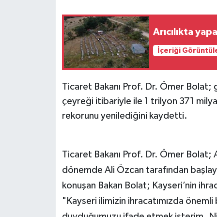
Arıcılıkta ya
İçeriği Görüntül
Ticaret Bakanı Prof. Dr. Ömer Bolat; gay
çeyreği itibariyle ile 1 trilyon 371 mil
rekorunu yenilediğini kaydetti.
Ticaret Bakanı Prof. Dr. Ömer Bolat
dönemde Ali Özcan tarafından başlaya
konuşan Bakan Bolat; Kayseri’nin ihr
"Kayseri ilimizin ihracatımızda öneml
duyduğumuzu ifade etmek isterim. Nitek