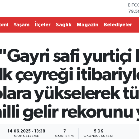
DOL
45,4
EUR
53,3
omi
Yaşam
İlçeler
Sağlık
Magazin
Belediyeler
STER
61,6
G.AL
686
"Gayri safi yurtiçi
BİST
14.5
BITC
lk çeyreği itibariyl
79.5
olara yükselerek t
lli gelir rekorunu 
14.06.2025 - 13:38
7
5 DK
GÜNCELLEME
GÖSTERIM
OKUNMA SÜRESI