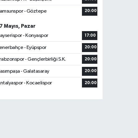
amsunspor - Göztepe
20:00
7 Mayıs, Pazar
ayserispor - Konyaspor
17:00
enerbahçe - Eyüpspor
20:00
rabzonspor - Gençlerbirliği S.K.
20:00
asımpaşa - Galatasaray
20:00
ntalyaspor - Kocaelispor
20:00