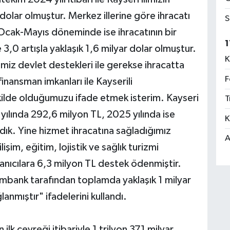
r dolar olmuştur. Merkez illerine göre ihracatı
S
Ocak-Mayıs döneminde ise ihracatının bir
1
3,0 artışla yaklaşık 1,6 milyar dolar olmuştur.
K
imiz devlet destekleri ile gerekse ihracatta
F
inansman imkanları ile Kayserili
ekilde olduğumuzu ifade etmek isterim. Kayseri
T
yılında 292,6 milyon TL, 2025 yılında ise
K
dık. Yine hizmet ihracatına sağladığımız
A
şim, eğitim, lojistik ve sağlık turizmi
anıcılara 6,3 milyon TL destek ödenmiştir.
ximbank tarafından toplamda yaklaşık 1 milyar
nmıştır" ifadelerini kullandı.
n ilk çeyreği itibariyle 1 trilyon 371 milyar