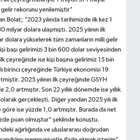
 gelir rekorunu yenilemiştir"
an Bolat; "2023 yılında tarihimizde ilk kez 1
30 milyar dolara ulaşmıştı. 2025 yılının ilk
yar dolara yükselerek tüm zamanların milli gelir
işi başı gelirimizi 3 bin 600 dolar seviyesinden
lk çeyreğinde ise kişi başına gelirimiz 15 bin
lı birinci çeyreğinde Türkiye ekonomisi 19
miştir. 2025 yılının ilk çeyreğinde GSYH
2,0 artmıştır. Son 22 yıllık dönemde ise yıllık
arak gerçekleşti. Diğer yandan 2025 yılı ilk
göre ise yüzde 1,0 artmıştır. Burada da net
yüzde puan olmuştur" şeklinde konuştu.
indeki ağırlığında ve uluslararası doğrudan
yaşandığını memnuniyetle ifade etmek isterim"