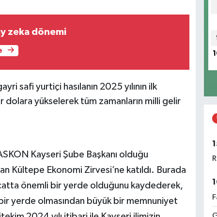
pay zeka dönemi
e
1
ri safi yurtiçi hasılanın 2025 yılının ilk
yar dolara yükselerek tüm zamanların milli gelir
1
; ASKON Kayseri Şube Başkanı olduğu
R
n Kültepe Ekonomi Zirvesi’ne katıldı. Burada
1
acatta önemli bir yerde olduğunu kaydederek,
F
i bir yerde olmasından büyük bir memnuniyet
im 2024 yılı itibari ile Kayseri ilimizin
G