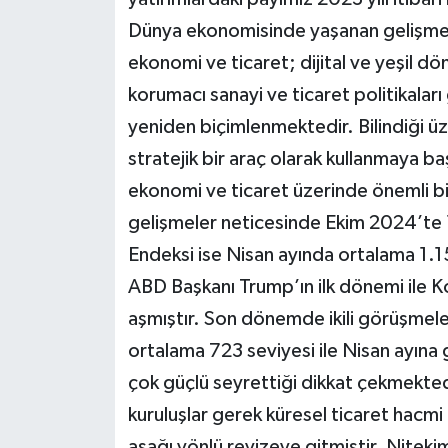
Dünya ekonomisinde yaşanan gelişmele
ekonomi ve ticaret; dijital ve yeşil dö
korumacı sanayi ve ticaret politikaları
yeniden biçimlenmektedir. Bilindiği ü
stratejik bir araç olarak kullanmaya ba
ekonomi ve ticaret üzerinde önemli bir
gelişmeler neticesinde Ekim 2024’te 14
Endeksi ise Nisan ayında ortalama 1.15
ABD Başkanı Trump’ın ilk dönemi ile K
aşmıştır. Son dönemde ikili görüşmele
ortalama 723 seviyesi ile Nisan ayına g
çok güçlü seyrettiği dikkat çekmektedi
kuruluşlar gerek küresel ticaret hacm
aşağı yönlü revizeye gitmiştir. Nitek