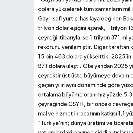
dolara yükselerek tüm zamanların milli
Gayri safi yurtiçi hasılaya değinen Bak
trilyon dolar eşiğini aşarak, 1 trilyon 1
çeyreği itibarıyla ise 1 trilyon 371 mil
rekorunu yenilemiştir. Diğer taraftan k
15 bin 463 dolara yükselttik. 2025’in i
971 dolara ulaştı. Öte yandan 2025 yı
çeyrektir üst üste büyümeye devam et
geçen yılın aynı döneminde göre yüzde 
ortalama büyüme oranımız yüzde 5,3 ol
çeyreğinde GSYH, bir önceki çeyreğe 
mal ve hizmet ihracatının katkısı 1,1 
"Türkiye’nin; dünya üretimi ve ticaret
yatırımlardaki payında ciddi artışlar 