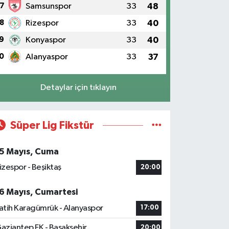
7
Samsunspor
33
48
8
Rizespor
33
40
9
Konyaspor
33
40
0
Alanyaspor
33
37
Detaylar için tıklayın
Süper Lig Fikstür
5 Mayıs, Cuma
izespor - Beşiktaş
20:00
6 Mayıs, Cumartesi
atih Karagümrük - Alanyaspor
17:00
aziantep FK - Başakşehir
20:00