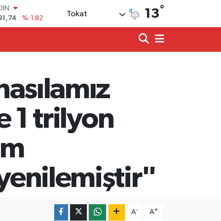
°
AR
13
Tokat
3620
%0.02
O
8690
%0.19
LİN
0380
%0.18
TIN
2,09000
%0.19
 hasılamız
100
98,00
%0
OIN
e 1 trilyon
91,74
%-1.82
üm
yenilemiştir"
-
+
A
A