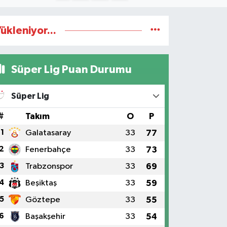
ükleniyor...
Süper Lig Puan Durumu
Süper Lig
#
Takım
O
P
1
Galatasaray
33
77
2
Fenerbahçe
33
73
3
Trabzonspor
33
69
4
Beşiktaş
33
59
5
Göztepe
33
55
6
Başakşehir
33
54