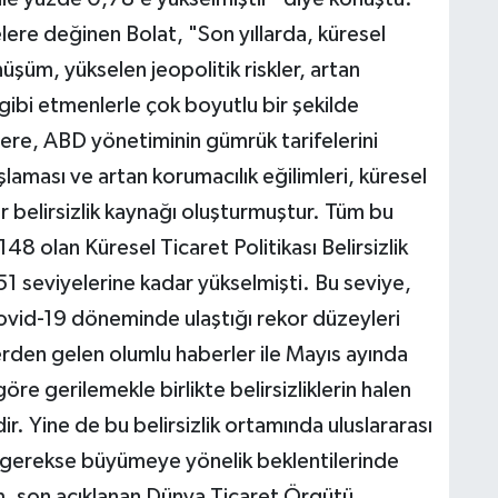
re değinen Bolat, "Son yıllarda, küresel
nüşüm, yükselen jeopolitik riskler, artan
 gibi etmenlerle çok boyutlu bir şekilde
zere, ABD yönetiminin gümrük tarifelerini
şlaması ve artan korumacılık eğilimleri, küresel
 belirsizlik kaynağı oluşturmuştur. Tüm bu
8 olan Küresel Ticaret Politikası Belirsizlik
1 seviyelerine kadar yükselmişti. Bu seviye,
ovid-19 döneminde ulaştığı rekor düzeyleri
rden gelen olumlu haberler ile Mayıs ayında
öre gerilemekle birlikte belirsizliklerin halen
r. Yine de bu belirsizlik ortamında uluslararası
i gerekse büyümeye yönelik beklentilerinde
im, son açıklanan Dünya Ticaret Örgütü