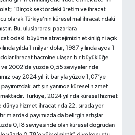
olat; "Birçok sektördeki üretim ve ihracat
cu olarak Türkiye’nin küresel mal ihracatındaki
tır. Bu, uluslararası pazarlara
at odaklı büyüme stratejimizin etkinliğini açık
lında yılda 1 milyar dolar, 1987 yılında ayda 1
 dolar ihracat hacmine ulaşan bir büyüklüğe
4 ve 2002’de yüzde 0,55 seviyelerinde
ımız pay 2024 yılı itibarıyla yüzde 1,07’ye
i payımızdaki artışın yanında küresel hizmet
nmaktadır. Türkiye, 2024 yılında küresel hizmet
le dünya hizmet ihracatında 22. sırada yer
tırımlardaki payımızda da belirgin artışlar
üzde 0,18 seviyesinde olan küresel doğrudan
i ile yüzde 0,78’e yükselmiştir" diye konuştu.