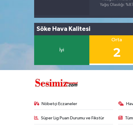
Yağış Olasılığı: %8
Söke Hava Kalitesi
Orta
2
İyi
Nöbetçi Eczaneler
Ha
Süper Lig Puan Durumu ve Fikstür
Tüm