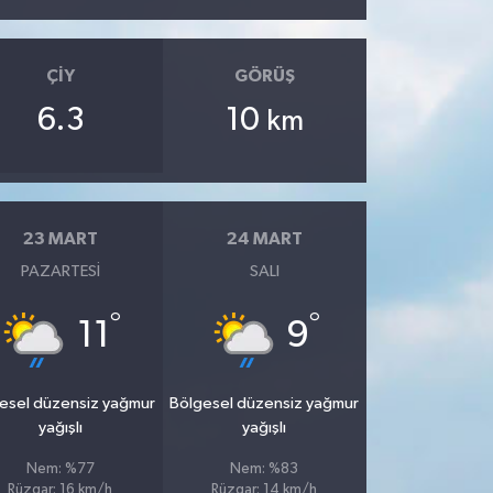
ÇIY
GÖRÜŞ
6.3
10
km
23 MART
24 MART
PAZARTESI
SALI
°
°
11
9
esel düzensiz yağmur
Bölgesel düzensiz yağmur
yağışlı
yağışlı
Nem: %77
Nem: %83
Rüzgar: 16 km/h
Rüzgar: 14 km/h