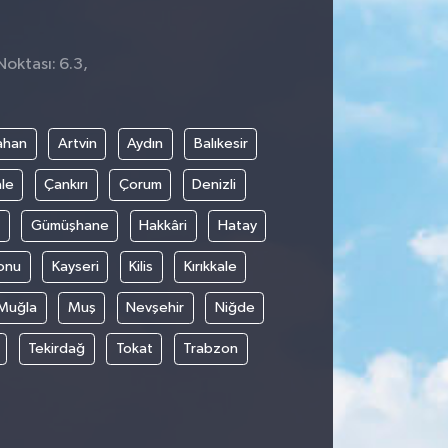
Noktası: 6.3,
0
ahan
Artvin
Aydın
Balıkesir
le
Çankırı
Çorum
Denizli
Gümüşhane
Hakkâri
Hatay
onu
Kayseri
Kilis
Kırıkkale
Muğla
Muş
Nevşehir
Niğde
Tekirdağ
Tokat
Trabzon