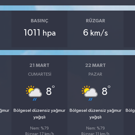
BASINÇ
RÜZGAR
1011
6
hpa
km/s
21 MART
22 MART
CUMARTESI
PAZAR
°
°
8
8
ağmur
Bölgesel düzensiz yağmur
Bölgesel düzensiz yağmur
Bölg
yağışlı
yağışlı
Nem: %79
Nem: %79
Rüzgar: 17 km/h
Rüzgar: 11 km/h