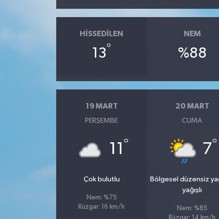
HISSEDILEN
NEM
°
13
%88
19 MART
20 MART
PERŞEMBE
CUMA
°
°
11
7
Çok bulutlu
Bölgesel düzensiz y
yağışlı
Nem: %75
Rüzgar: 16 km/h
Nem: %85
Rüzgar: 14 km/h