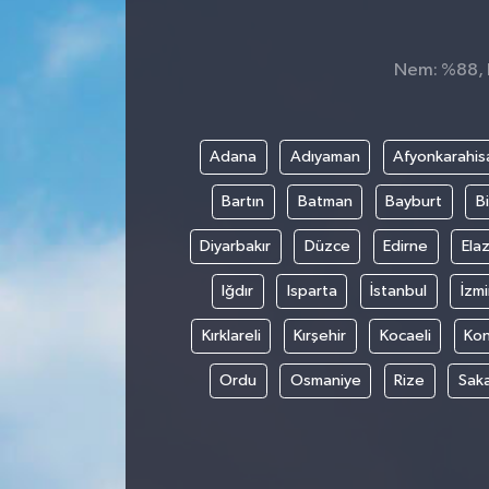
Spor
Nem: %88, H
Teknoloji
Tokat Haberleri
Adana
Adıyaman
Afyonkarahis
Bartın
Batman
Bayburt
Bi
Yaşam
Diyarbakır
Düzce
Edirne
Elaz
Iğdır
Isparta
İstanbul
İzmi
Kırklareli
Kırşehir
Kocaeli
Ko
Ordu
Osmaniye
Rize
Sak