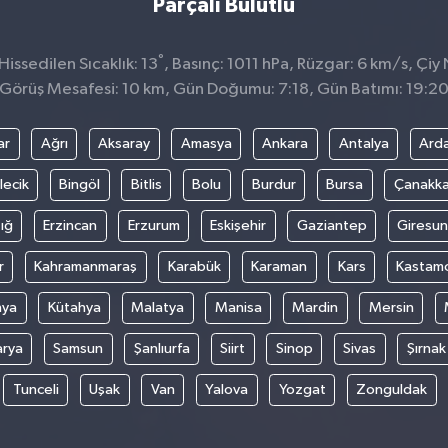
Parçalı Bulutlu
°
issedilen Sıcaklık: 13
, Basınç: 1011 hPa, Rüzgar: 6 km/s, Çiy 
Görüş Mesafesi: 10 km, Gün Doğumu: 7:18, Gün Batımı: 19:2
ar
Ağrı
Aksaray
Amasya
Ankara
Antalya
Ard
lecik
Bingöl
Bitlis
Bolu
Burdur
Bursa
Çanakka
ığ
Erzincan
Erzurum
Eskişehir
Gaziantep
Giresun
r
Kahramanmaraş
Karabük
Karaman
Kars
Kastam
nya
Kütahya
Malatya
Manisa
Mardin
Mersin
arya
Samsun
Şanlıurfa
Siirt
Sinop
Sivas
Şırnak
Tunceli
Uşak
Van
Yalova
Yozgat
Zonguldak