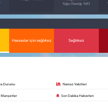
7
Yağış Olasılığı: %83
Hassaslar için sağlıksız
Sağlıksız
va Durumu
Namaz Vakitleri
 Manşetler
Son Dakika Haberleri