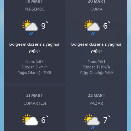
19 MART
20 MART
PERŞEMBE
CUMA
°
°
9
6
Bölgesel düzensiz yağmur
Bölgesel düzensiz yağmur
yağışlı
yağışlı
Nem: %87
Nem: %91
Rüzgar: 9 km/h
Rüzgar: 11 km/h
Yağış Olasılığı: %89
Yağış Olasılığı: %89
21 MART
22 MART
CUMARTESI
PAZAR
°
°
6
7