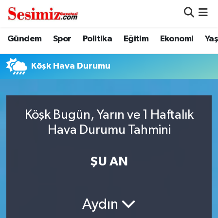
Dünya
Nöbetçi Eczaneler
Gündem
Spor
Politika
Eğitim
Ekonomi
Ya
Eğitim
Hava Durumu
Köşk Hava Durumu
Ekonomi
Namaz Vakitleri
Genel
Trafik Durumu
Köşk Bugün, Yarın ve 1 Haftalık
Hava Durumu Tahmini
Gündem
Süper Lig Puan Durumu ve Fikstür
ŞU AN
Magazin
Tüm Manşetler
Politika
Son Dakika Haberleri
Aydın
Sağlık
Haber Arşivi