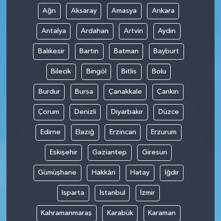
Ağrı
Aksaray
Amasya
Ankara
Antalya
Ardahan
Artvin
Aydın
Balıkesir
Bartın
Batman
Bayburt
Bilecik
Bingöl
Bitlis
Bolu
Burdur
Bursa
Çanakkale
Çankırı
Çorum
Denizli
Diyarbakır
Düzce
Edirne
Elazığ
Erzincan
Erzurum
Eskişehir
Gaziantep
Giresun
Gümüşhane
Hakkâri
Hatay
Iğdır
Isparta
İstanbul
İzmir
Kahramanmaraş
Karabük
Karaman