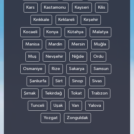
Kars
Kastamonu
Kayseri
Kilis
Kırıkkale
Kırklareli
Kırşehir
Kocaeli
Konya
Kütahya
Malatya
Manisa
Mardin
Mersin
Muğla
Muş
Nevşehir
Niğde
Ordu
Osmaniye
Rize
Sakarya
Samsun
Şanlıurfa
Siirt
Sinop
Sivas
Şırnak
Tekirdağ
Tokat
Trabzon
Tunceli
Uşak
Van
Yalova
Yozgat
Zonguldak