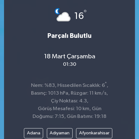
Spor
°
16
Teknoloji
Parçalı Bulutlu
Tokat Haberleri
18 Mart Çarşamba
Yaşam
01:30
°
Nem: %83, Hissedilen Sıcaklık: 6
,
Basınç: 1013 hPa, Rüzgar: 11 km/s,
Çiy Noktası: 4.3,
Görüş Mesafesi: 10 km, Gün
Doğumu: 7:15, Gün Batımı: 19:18
Adana
Adıyaman
Afyonkarahisar