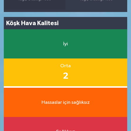
Köşk Hava Kalitesi
İyi
Orta
2
Hassaslar için sağlıksız