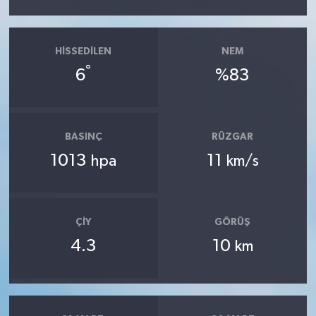
HISSEDILEN
NEM
°
6
%83
BASINÇ
RÜZGAR
1013
11
hpa
km/s
ÇIY
GÖRÜŞ
4.3
10
km