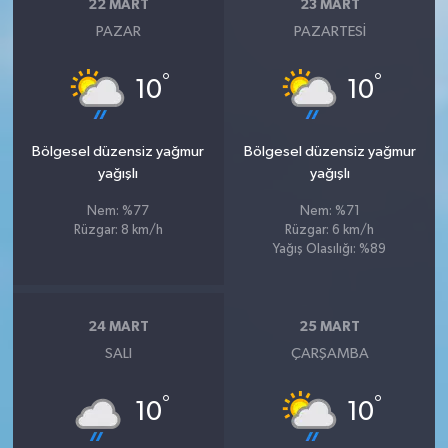
22 MART
23 MART
PAZAR
PAZARTESI
°
°
10
10
Bölgesel düzensiz yağmur
Bölgesel düzensiz yağmur
yağışlı
yağışlı
Nem: %77
Nem: %71
Rüzgar: 8 km/h
Rüzgar: 6 km/h
Yağış Olasılığı: %89
24 MART
25 MART
SALI
ÇARŞAMBA
°
°
10
10