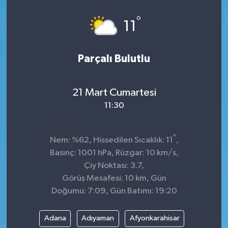
Spor
°
11
Teknoloji
Parçalı Bulutlu
Tokat Haberleri
21 Mart Cumartesi
Yaşam
11:30
°
Nem: %62, Hissedilen Sıcaklık: 11
,
Basınç: 1001 hPa, Rüzgar: 10 km/s,
Çiy Noktası: 3.7,
Görüş Mesafesi: 10 km, Gün
Doğumu: 7:09, Gün Batımı: 19:20
Adana
Adıyaman
Afyonkarahisar