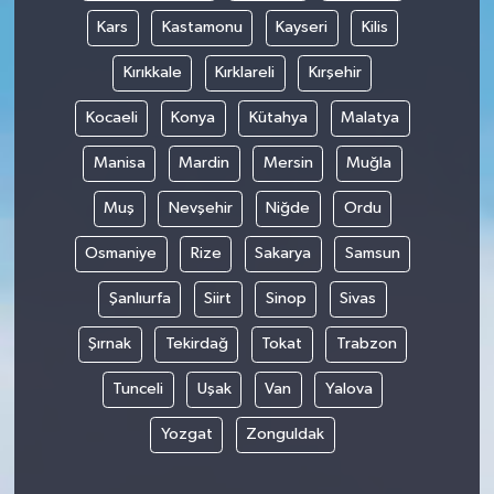
Kars
Kastamonu
Kayseri
Kilis
Kırıkkale
Kırklareli
Kırşehir
Kocaeli
Konya
Kütahya
Malatya
Manisa
Mardin
Mersin
Muğla
Muş
Nevşehir
Niğde
Ordu
Osmaniye
Rize
Sakarya
Samsun
Şanlıurfa
Siirt
Sinop
Sivas
Şırnak
Tekirdağ
Tokat
Trabzon
Tunceli
Uşak
Van
Yalova
Yozgat
Zonguldak