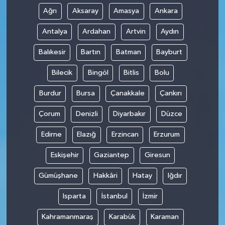
Ağrı
Aksaray
Amasya
Ankara
Antalya
Ardahan
Artvin
Aydın
Balıkesir
Bartın
Batman
Bayburt
Bilecik
Bingöl
Bitlis
Bolu
Burdur
Bursa
Çanakkale
Çankırı
Çorum
Denizli
Diyarbakır
Düzce
Edirne
Elazığ
Erzincan
Erzurum
Eskişehir
Gaziantep
Giresun
Gümüşhane
Hakkâri
Hatay
Iğdır
Isparta
İstanbul
İzmir
Kahramanmaraş
Karabük
Karaman