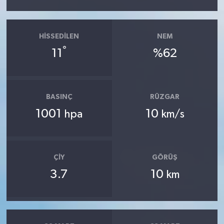
HISSEDILEN
NEM
°
11
%62
BASINÇ
RÜZGAR
1001
10
hpa
km/s
ÇIY
GÖRÜŞ
3.7
10
km