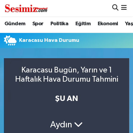
Dünya
Nöbetçi Eczaneler
Gündem
Spor
Politika
Eğitim
Ekonomi
Ya
Eğitim
Hava Durumu
Karacasu Hava Durumu
Ekonomi
Namaz Vakitleri
Genel
Trafik Durumu
Karacasu Bugün, Yarın ve 1
Haftalık Hava Durumu Tahmini
Gündem
Süper Lig Puan Durumu ve Fikstür
ŞU AN
Magazin
Tüm Manşetler
Politika
Son Dakika Haberleri
Aydın
Sağlık
Haber Arşivi