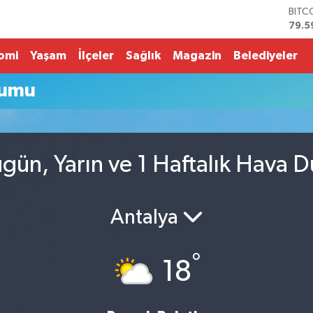
BITC
79.5
DOL
45,4
omi
Yaşam
İlçeler
Sağlık
Magazin
Belediyeler
EUR
53,3
rumu
STER
61,6
G.AL
686
BİST
gün, Yarın ve 1 Haftalık Hava 
14.5
Antalya
°
18