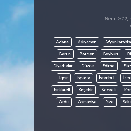
Spor
Nem: %72, Hi
Teknoloji
Tokat Haberleri
Adana
Adıyaman
Afyonkarahis
Bartın
Batman
Bayburt
Bi
Yaşam
Diyarbakır
Düzce
Edirne
Elaz
Iğdır
Isparta
İstanbul
İzmi
Kırklareli
Kırşehir
Kocaeli
Ko
Ordu
Osmaniye
Rize
Sak