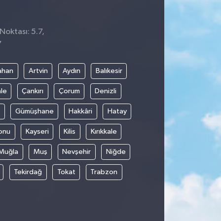
Noktası: 5.7,
7
ahan
Artvin
Aydın
Balıkesir
le
Çankırı
Çorum
Denizli
Gümüşhane
Hakkâri
Hatay
onu
Kayseri
Kilis
Kırıkkale
Muğla
Muş
Nevşehir
Niğde
Tekirdağ
Tokat
Trabzon