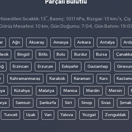
Parçalı Bulutlu
°
ssedilen Sıcaklık: 13
, Basınç: 1011 hPa, Rüzgar: 15 km/s, Çiy 
Görüş Mesafesi: 10 km, Gün Doğumu: 7:04, Gün Batımı: 19:0
ar
Ağrı
Aksaray
Amasya
Ankara
Antalya
Ard
lecik
Bingöl
Bitlis
Bolu
Burdur
Bursa
Çanakka
ığ
Erzincan
Erzurum
Eskişehir
Gaziantep
Giresun
r
Kahramanmaraş
Karabük
Karaman
Kars
Kastam
nya
Kütahya
Malatya
Manisa
Mardin
Mersin
arya
Samsun
Şanlıurfa
Siirt
Sinop
Sivas
Şırnak
Tunceli
Uşak
Van
Yalova
Yozgat
Zonguldak