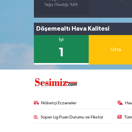
Yağış Olasılığı: %89
Döşemealtı Hava Kalitesi
İyi
1
Orta
Nöbetçi Eczaneler
Ha
Süper Lig Puan Durumu ve Fikstür
Tüm