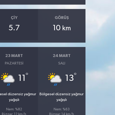
ÇIY
GÖRÜŞ
5.7
10
km
23 MART
24 MART
PAZARTESI
SALI
°
°
11
13
esel düzensiz yağmur
Bölgesel düzensiz yağmur
yağışlı
yağışlı
Nem: %82
Nem: %63
Rüzgar: 12 km/h
Rüzgar: 14 km/h