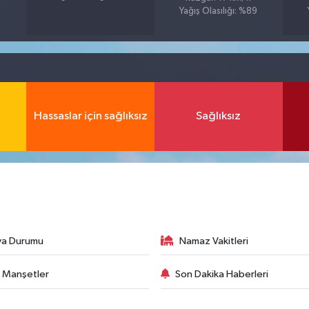
Yağış Olasılığı: %89
Hassaslar için sağlıksız
Sağlıksız
va Durumu
Namaz Vakitleri
 Manşetler
Son Dakika Haberleri