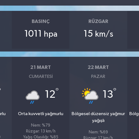
BASINÇ
RÜZGAR
1011
15
hpa
km/s
21 MART
22 MART
CUMARTESI
PAZAR
°
°
°
12
13
rlu
Orta kuvvetli yağmurlu
Bölgesel düzensiz yağmur
Bölg
yağışlı
Nem: %79
Rüzgar: 13 km/h
Nem: %69
9
Yağış Olasılığı: %85
Rüzgar: 17 km/h