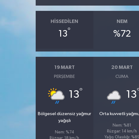
HISSEDILEN
NEM
°
13
%72
19 MART
20 MART
PERŞEMBE
CUMA
°
13
13
Bölgesel düzensiz yağmur
Orta kuvvetli yağmu
yağışlı
Nem: %81
Rüzgar: 14 km/h
Nem: %74
Yağış Olasılığı: %8
Rüzgar: 18 km/h