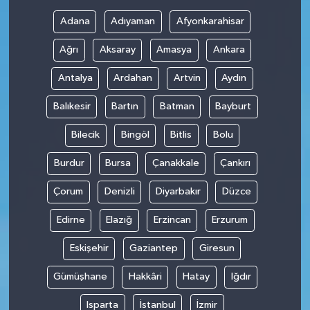
Adana
Adıyaman
Afyonkarahisar
Ağrı
Aksaray
Amasya
Ankara
Antalya
Ardahan
Artvin
Aydın
Balıkesir
Bartın
Batman
Bayburt
Bilecik
Bingöl
Bitlis
Bolu
Burdur
Bursa
Çanakkale
Çankırı
Çorum
Denizli
Diyarbakır
Düzce
Edirne
Elazığ
Erzincan
Erzurum
Eskişehir
Gaziantep
Giresun
Gümüşhane
Hakkâri
Hatay
Iğdır
Isparta
İstanbul
İzmir