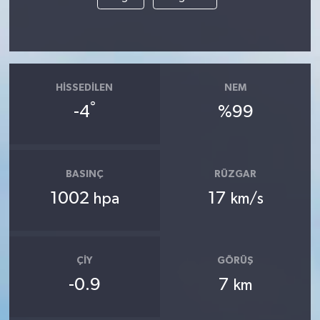
HISSEDILEN
NEM
°
-4
%99
BASINÇ
RÜZGAR
1002
17
hpa
km/s
ÇIY
GÖRÜŞ
-0.9
7
km