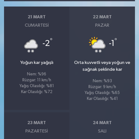
21 MART
22 MART
CUMARTESI
PAZAR
°
°
-2
-1
Yoğun kar yağışlı
Orta kuvvetli veya yoğun ve
sağnak şeklinde kar
Nem: %96
Rüzgar: 11 km/h
Nem: %93
Yağış Olasılığı: %81
Rüzgar: 9 km/h
Kar Olasılığı: %72
Yağış Olasılığı: %65
Kar Olasılığı: %41
23 MART
24 MART
PAZARTESI
SALI