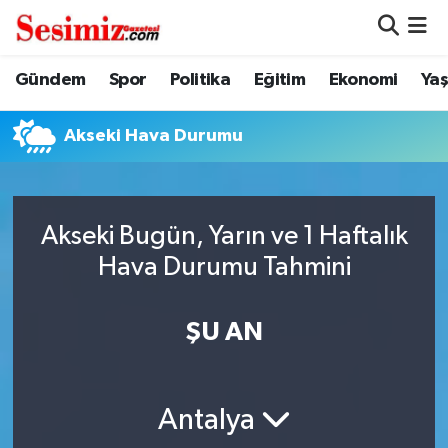
Dünya
Nöbetçi Eczaneler
Gündem
Spor
Politika
Eğitim
Ekonomi
Ya
Eğitim
Hava Durumu
Akseki Hava Durumu
Ekonomi
Namaz Vakitleri
Genel
Trafik Durumu
Akseki Bugün, Yarın ve 1 Haftalık
Hava Durumu Tahmini
Gündem
Süper Lig Puan Durumu ve Fikstür
ŞU AN
Magazin
Tüm Manşetler
Politika
Son Dakika Haberleri
Antalya
Sağlık
Haber Arşivi