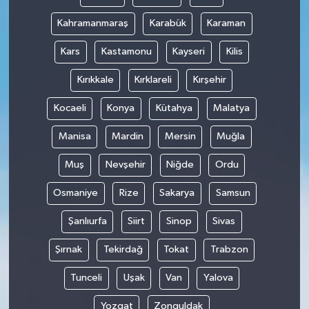
Kahramanmaraş
Karabük
Karaman
Kars
Kastamonu
Kayseri
Kilis
Kırıkkale
Kırklareli
Kırşehir
Kocaeli
Konya
Kütahya
Malatya
Manisa
Mardin
Mersin
Muğla
Muş
Nevşehir
Niğde
Ordu
Osmaniye
Rize
Sakarya
Samsun
Şanlıurfa
Siirt
Sinop
Sivas
Şırnak
Tekirdağ
Tokat
Trabzon
Tunceli
Uşak
Van
Yalova
Yozgat
Zonguldak