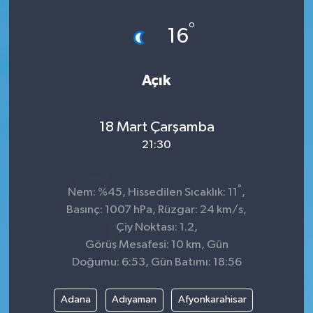
Spor
°
16
Teknoloji
Açık
Tokat Haberleri
18 Mart Çarşamba
Yaşam
21:30
°
Nem: %45, Hissedilen Sıcaklık: 11
,
Basınç: 1007 hPa, Rüzgar: 24 km/s,
Çiy Noktası: 1.2,
Görüş Mesafesi: 10 km, Gün
Doğumu: 6:53, Gün Batımı: 18:56
Adana
Adıyaman
Afyonkarahisar