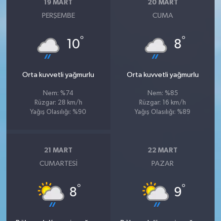
19 MART
20 MART
PERŞEMBE
CUMA
°
°
10
8
Orta kuvvetli yağmurlu
Orta kuvvetli yağmurlu
Nem: %74
Nem: %85
Rüzgar: 28 km/h
Rüzgar: 16 km/h
Yağış Olasılığı: %90
Yağış Olasılığı: %89
21 MART
22 MART
CUMARTESI
PAZAR
°
°
8
9