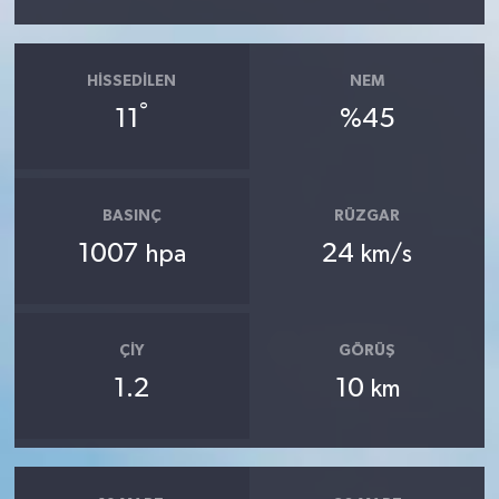
HISSEDILEN
NEM
°
11
%45
BASINÇ
RÜZGAR
1007
24
hpa
km/s
ÇIY
GÖRÜŞ
1.2
10
km