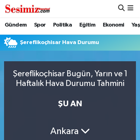
Dünya
Nöbetçi Eczaneler
Gündem
Spor
Politika
Eğitim
Ekonomi
Ya
Eğitim
Hava Durumu
Şereflikoçhisar Hava Durumu
Ekonomi
Namaz Vakitleri
Genel
Trafik Durumu
Şereflikoçhisar Bugün, Yarın ve 1
Haftalık Hava Durumu Tahmini
Gündem
Süper Lig Puan Durumu ve Fikstür
ŞU AN
Magazin
Tüm Manşetler
Politika
Son Dakika Haberleri
Ankara
Sağlık
Haber Arşivi