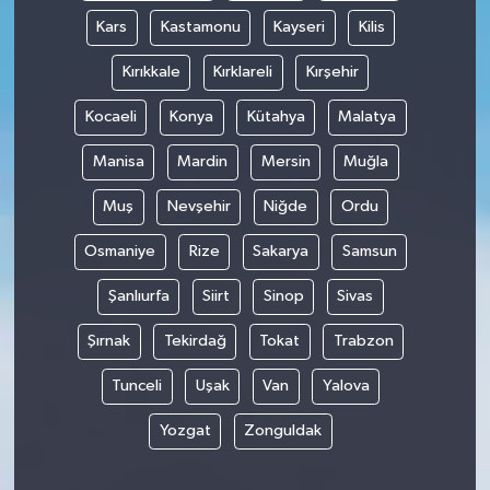
Kars
Kastamonu
Kayseri
Kilis
Kırıkkale
Kırklareli
Kırşehir
Kocaeli
Konya
Kütahya
Malatya
Manisa
Mardin
Mersin
Muğla
Muş
Nevşehir
Niğde
Ordu
Osmaniye
Rize
Sakarya
Samsun
Şanlıurfa
Siirt
Sinop
Sivas
Şırnak
Tekirdağ
Tokat
Trabzon
Tunceli
Uşak
Van
Yalova
Yozgat
Zonguldak