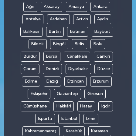
Ağrı
Aksaray
Amasya
Ankara
Antalya
Ardahan
Artvin
Aydın
Balıkesir
Bartın
Batman
Bayburt
Bilecik
Bingöl
Bitlis
Bolu
Burdur
Bursa
Çanakkale
Çankırı
Çorum
Denizli
Diyarbakır
Düzce
Edirne
Elazığ
Erzincan
Erzurum
Eskişehir
Gaziantep
Giresun
Gümüşhane
Hakkâri
Hatay
Iğdır
Isparta
İstanbul
İzmir
Kahramanmaraş
Karabük
Karaman