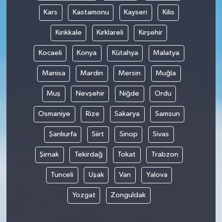
Kars
Kastamonu
Kayseri
Kilis
Kırıkkale
Kırklareli
Kırşehir
Kocaeli
Konya
Kütahya
Malatya
Manisa
Mardin
Mersin
Muğla
Muş
Nevşehir
Niğde
Ordu
Osmaniye
Rize
Sakarya
Samsun
Şanlıurfa
Siirt
Sinop
Sivas
Şırnak
Tekirdağ
Tokat
Trabzon
Tunceli
Uşak
Van
Yalova
Yozgat
Zonguldak