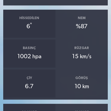
HISSEDILEN
NEM
°
6
%87
BASINÇ
RÜZGAR
1002
15
hpa
km/s
ÇIY
GÖRÜŞ
6.7
10
km