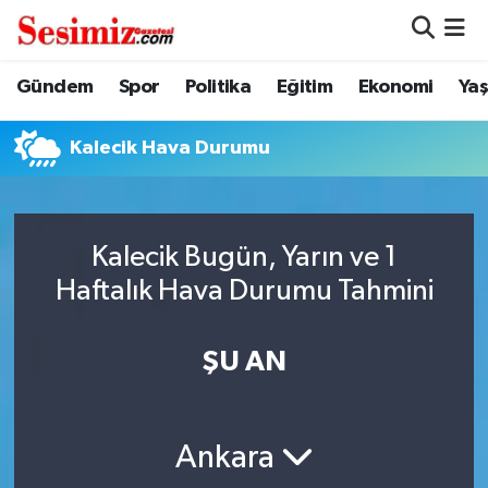
Dünya
Nöbetçi Eczaneler
Gündem
Spor
Politika
Eğitim
Ekonomi
Ya
Eğitim
Hava Durumu
Kalecik Hava Durumu
Ekonomi
Namaz Vakitleri
Genel
Trafik Durumu
Kalecik Bugün, Yarın ve 1
Haftalık Hava Durumu Tahmini
Gündem
Süper Lig Puan Durumu ve Fikstür
ŞU AN
Magazin
Tüm Manşetler
Politika
Son Dakika Haberleri
Ankara
Sağlık
Haber Arşivi