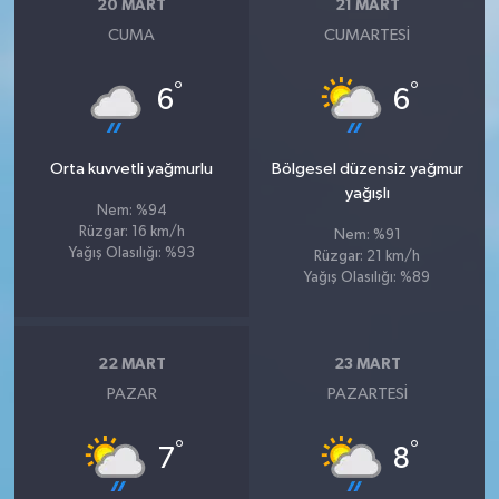
20 MART
21 MART
CUMA
CUMARTESI
°
°
6
6
Orta kuvvetli yağmurlu
Bölgesel düzensiz yağmur
yağışlı
Nem: %94
Rüzgar: 16 km/h
Nem: %91
Yağış Olasılığı: %93
Rüzgar: 21 km/h
Yağış Olasılığı: %89
22 MART
23 MART
PAZAR
PAZARTESI
°
°
7
8