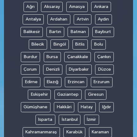
Ağrı
Aksaray
Amasya
Ankara
Antalya
Ardahan
Artvin
Aydın
Balıkesir
Bartın
Batman
Bayburt
Bilecik
Bingöl
Bitlis
Bolu
Burdur
Bursa
Çanakkale
Çankırı
Çorum
Denizli
Diyarbakır
Düzce
Edirne
Elazığ
Erzincan
Erzurum
Eskişehir
Gaziantep
Giresun
Gümüşhane
Hakkâri
Hatay
Iğdır
Isparta
İstanbul
İzmir
Kahramanmaraş
Karabük
Karaman