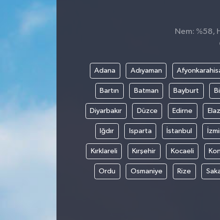
Spor
Nem: %58, Hi
Teknoloji
Tokat Haberleri
Adana
Adıyaman
Afyonkarahis
Bartın
Batman
Bayburt
Bi
Yaşam
Diyarbakır
Düzce
Edirne
Elaz
Iğdır
Isparta
İstanbul
İzmi
Kırklareli
Kırşehir
Kocaeli
Ko
Ordu
Osmaniye
Rize
Sak