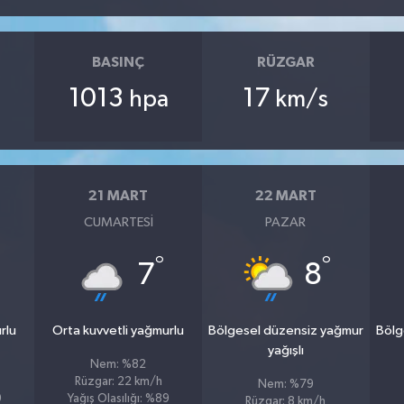
BASINÇ
RÜZGAR
1013
17
hpa
km/s
21 MART
22 MART
CUMARTESI
PAZAR
°
°
7
8
rlu
Orta kuvvetli yağmurlu
Bölgesel düzensiz yağmur
Bölg
yağışlı
Nem: %82
Rüzgar: 22 km/h
Nem: %79
9
Yağış Olasılığı: %89
Rüzgar: 8 km/h