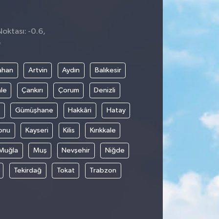
Noktası: -0.6,
9
ahan
Artvin
Aydın
Balıkesir
le
Çankırı
Çorum
Denizli
Gümüşhane
Hakkâri
Hatay
onu
Kayseri
Kilis
Kırıkkale
Muğla
Muş
Nevşehir
Niğde
Tekirdağ
Tokat
Trabzon