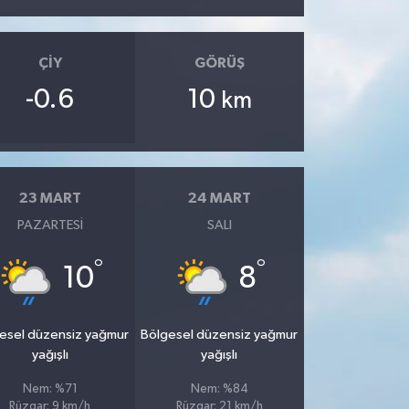
ÇIY
GÖRÜŞ
-0.6
10
km
23 MART
24 MART
PAZARTESI
SALI
°
°
10
8
esel düzensiz yağmur
Bölgesel düzensiz yağmur
yağışlı
yağışlı
Nem: %71
Nem: %84
Rüzgar: 9 km/h
Rüzgar: 21 km/h