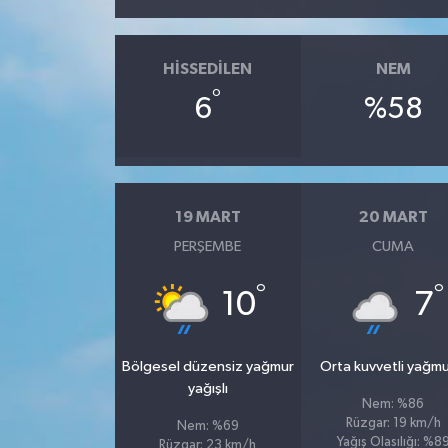
HISSEDILEN
NEM
°
6
%58
19 MART
20 MART
PERŞEMBE
CUMA
°
°
10
7
Bölgesel düzensiz yağmur
Orta kuvvetli yağmu
yağışlı
Nem: %86
Rüzgar: 19 km/h
Nem: %69
Yağış Olasılığı: %8
Rüzgar: 23 km/h