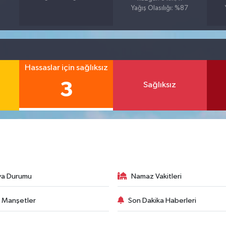
Yağış Olasılığı: %87
Hassaslar için sağlıksız
3
Sağlıksız
va Durumu
Namaz Vakitleri
 Manşetler
Son Dakika Haberleri