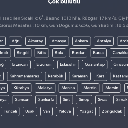
Çok bulutlu
°
ssedilen Sıcaklık: 6
, Basınç: 1013 hPa, Rüzgar: 17 km/s, Çiy 
Görüş Mesafesi: 10 km, Gün Doğumu: 6:56, Gün Batımı: 18:5
ar
Ağrı
Aksaray
Amasya
Ankara
Antalya
Ard
lecik
Bingöl
Bitlis
Bolu
Burdur
Bursa
Çanakka
ığ
Erzincan
Erzurum
Eskişehir
Gaziantep
Giresun
r
Kahramanmaraş
Karabük
Karaman
Kars
Kastam
nya
Kütahya
Malatya
Manisa
Mardin
Mersin
arya
Samsun
Şanlıurfa
Siirt
Sinop
Sivas
Şırnak
Tunceli
Uşak
Van
Yalova
Yozgat
Zonguldak