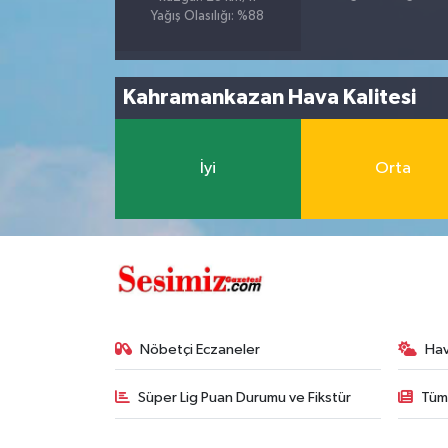
Yağış Olasılığı: %88
Kahramankazan Hava Kalitesi
İyi
Orta
Nöbetçi Eczaneler
Ha
Süper Lig Puan Durumu ve Fikstür
Tüm