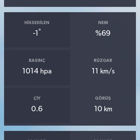
HISSEDILEN
NEM
°
-1
%69
BASINÇ
RÜZGAR
1014
11
hpa
km/s
ÇIY
GÖRÜŞ
0.6
10
km