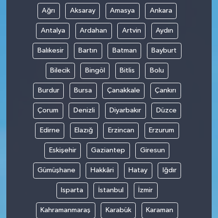
Ağrı
Aksaray
Amasya
Ankara
Antalya
Ardahan
Artvin
Aydın
Balıkesir
Bartın
Batman
Bayburt
Bilecik
Bingöl
Bitlis
Bolu
Burdur
Bursa
Çanakkale
Çankırı
Çorum
Denizli
Diyarbakır
Düzce
Edirne
Elazığ
Erzincan
Erzurum
Eskişehir
Gaziantep
Giresun
Gümüşhane
Hakkâri
Hatay
Iğdır
Isparta
İstanbul
İzmir
Kahramanmaraş
Karabük
Karaman