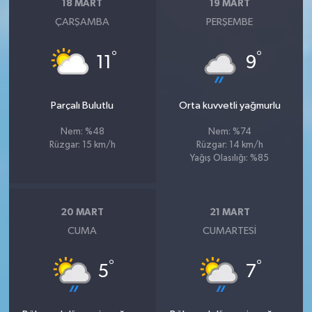
18 MART
19 MART
ÇARŞAMBA
PERŞEMBE
°
°
11
9
Parçalı Bulutlu
Orta kuvvetli yağmurlu
Nem: %48
Nem: %74
Rüzgar: 15 km/h
Rüzgar: 14 km/h
Yağış Olasılığı: %85
20 MART
21 MART
CUMA
CUMARTESI
°
°
5
7