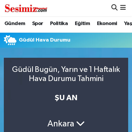
Dünya
Nöbetçi Eczaneler
Gündem
Spor
Politika
Eğitim
Ekonomi
Ya
Eğitim
Hava Durumu
Güdül Hava Durumu
Ekonomi
Namaz Vakitleri
Genel
Trafik Durumu
Güdül Bugün, Yarın ve 1 Haftalık
Hava Durumu Tahmini
Gündem
Süper Lig Puan Durumu ve Fikstür
ŞU AN
Magazin
Tüm Manşetler
Politika
Son Dakika Haberleri
Ankara
Sağlık
Haber Arşivi