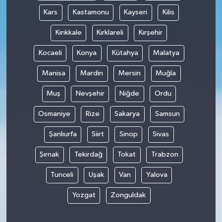
Kars
Kastamonu
Kayseri
Kilis
Kırıkkale
Kırklareli
Kırşehir
Kocaeli
Konya
Kütahya
Malatya
Manisa
Mardin
Mersin
Muğla
Muş
Nevşehir
Niğde
Ordu
Osmaniye
Rize
Sakarya
Samsun
Şanlıurfa
Siirt
Sinop
Sivas
Şırnak
Tekirdağ
Tokat
Trabzon
Tunceli
Uşak
Van
Yalova
Yozgat
Zonguldak