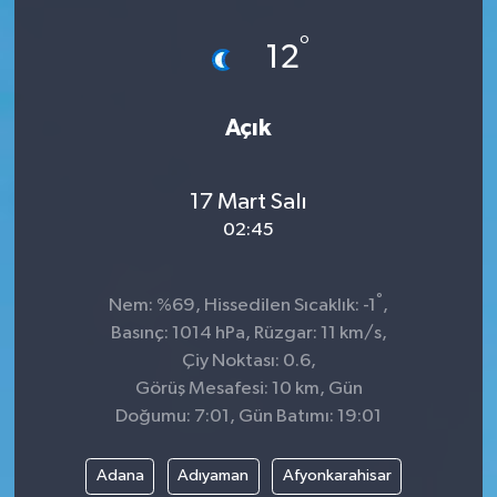
Spor
°
12
Teknoloji
Açık
Tokat Haberleri
17 Mart Salı
Yaşam
02:45
°
Nem: %69, Hissedilen Sıcaklık: -1
,
Basınç: 1014 hPa, Rüzgar: 11 km/s,
Çiy Noktası: 0.6,
Görüş Mesafesi: 10 km, Gün
Doğumu: 7:01, Gün Batımı: 19:01
Adana
Adıyaman
Afyonkarahisar