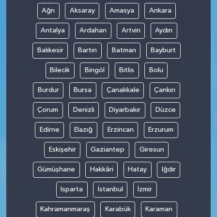
Ağrı
Aksaray
Amasya
Ankara
Antalya
Ardahan
Artvin
Aydın
Balıkesir
Bartın
Batman
Bayburt
Bilecik
Bingöl
Bitlis
Bolu
Burdur
Bursa
Çanakkale
Çankırı
Çorum
Denizli
Diyarbakır
Düzce
Edirne
Elazığ
Erzincan
Erzurum
Eskişehir
Gaziantep
Giresun
Gümüşhane
Hakkâri
Hatay
Iğdır
Isparta
İstanbul
İzmir
Kahramanmaraş
Karabük
Karaman