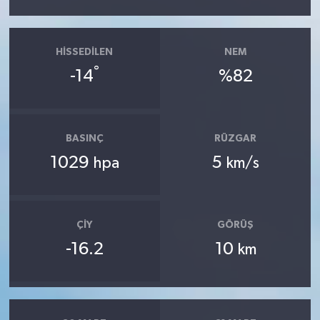
HISSEDILEN
NEM
°
-14
%82
BASINÇ
RÜZGAR
1029
5
hpa
km/s
ÇIY
GÖRÜŞ
-16.2
10
km