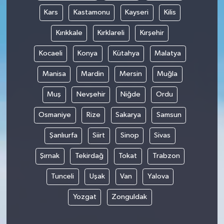
Kars
Kastamonu
Kayseri
Kilis
Kırıkkale
Kırklareli
Kırşehir
Kocaeli
Konya
Kütahya
Malatya
Manisa
Mardin
Mersin
Muğla
Muş
Nevşehir
Niğde
Ordu
Osmaniye
Rize
Sakarya
Samsun
Şanlıurfa
Siirt
Sinop
Sivas
Şırnak
Tekirdağ
Tokat
Trabzon
Tunceli
Uşak
Van
Yalova
Yozgat
Zonguldak