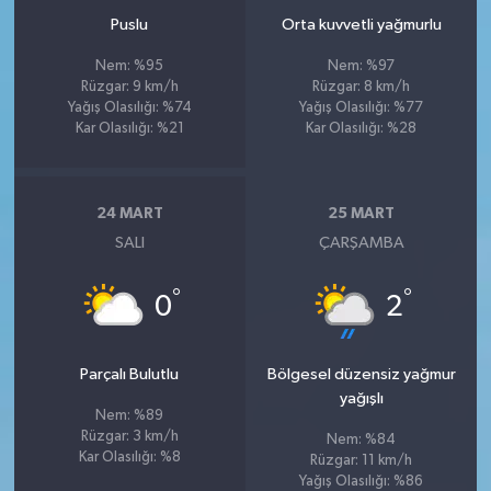
Puslu
Orta kuvvetli yağmurlu
Nem: %95
Nem: %97
Rüzgar: 9 km/h
Rüzgar: 8 km/h
Yağış Olasılığı: %74
Yağış Olasılığı: %77
Kar Olasılığı: %21
Kar Olasılığı: %28
24 MART
25 MART
SALI
ÇARŞAMBA
°
°
0
2
Parçalı Bulutlu
Bölgesel düzensiz yağmur
yağışlı
Nem: %89
Rüzgar: 3 km/h
Nem: %84
Kar Olasılığı: %8
Rüzgar: 11 km/h
Yağış Olasılığı: %86