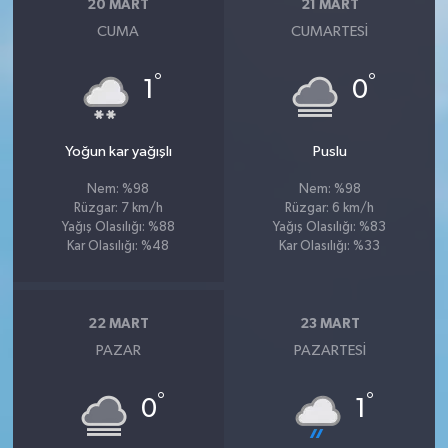
20 MART
21 MART
CUMA
CUMARTESI
°
°
1
0
Yoğun kar yağışlı
Puslu
Nem: %98
Nem: %98
Rüzgar: 7 km/h
Rüzgar: 6 km/h
Yağış Olasılığı: %88
Yağış Olasılığı: %83
Kar Olasılığı: %48
Kar Olasılığı: %33
22 MART
23 MART
PAZAR
PAZARTESI
°
°
0
1