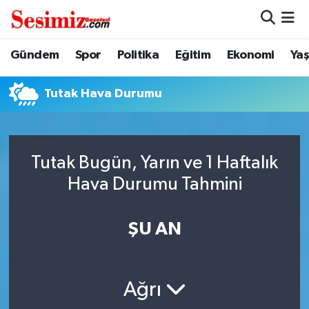
Dünya
Nöbetçi Eczaneler
Gündem
Spor
Politika
Eğitim
Ekonomi
Ya
Eğitim
Hava Durumu
Tutak Hava Durumu
Ekonomi
Namaz Vakitleri
Genel
Trafik Durumu
Tutak Bugün, Yarın ve 1 Haftalık
Hava Durumu Tahmini
Gündem
Süper Lig Puan Durumu ve Fikstür
ŞU AN
Magazin
Tüm Manşetler
Politika
Son Dakika Haberleri
Ağrı
Sağlık
Haber Arşivi