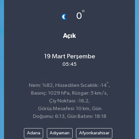
Spor
°
0
Teknoloji
Açık
Tokat Haberleri
19 Mart Perşembe
Yaşam
05:45
°
Nem: %82, Hissedilen Sıcaklık: -14
,
Basınç: 1029 hPa, Rüzgar: 5 km/s,
Çiy Noktası: -16.2,
Görüş Mesafesi: 10 km, Gün
Doğumu: 6:13, Gün Batımı: 18:18
Adana
Adıyaman
Afyonkarahisar