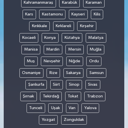
Kahramanmaraş
Karabük
Karaman
Kars
Kastamonu
Kayseri
Kilis
Kırıkkale
Kırklareli
Kırşehir
Kocaeli
Konya
Kütahya
Malatya
Manisa
Mardin
Mersin
Muğla
Muş
Nevşehir
Niğde
Ordu
Osmaniye
Rize
Sakarya
Samsun
Şanlıurfa
Siirt
Sinop
Sivas
Şırnak
Tekirdağ
Tokat
Trabzon
Tunceli
Uşak
Van
Yalova
Yozgat
Zonguldak