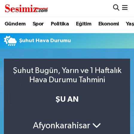
Dünya
Nöbetçi Eczaneler
Gündem
Spor
Politika
Eğitim
Ekonomi
Ya
Eğitim
Hava Durumu
Şuhut Hava Durumu
Ekonomi
Namaz Vakitleri
Genel
Trafik Durumu
Şuhut Bugün, Yarın ve 1 Haftalık
Hava Durumu Tahmini
Gündem
Süper Lig Puan Durumu ve Fikstür
ŞU AN
Magazin
Tüm Manşetler
Politika
Son Dakika Haberleri
Afyonkarahisar
Sağlık
Haber Arşivi