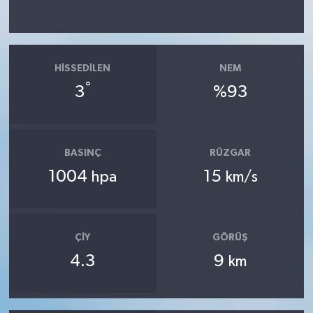
HISSEDILEN
NEM
°
3
%93
BASINÇ
RÜZGAR
1004
15
hpa
km/s
ÇIY
GÖRÜŞ
4.3
9
km