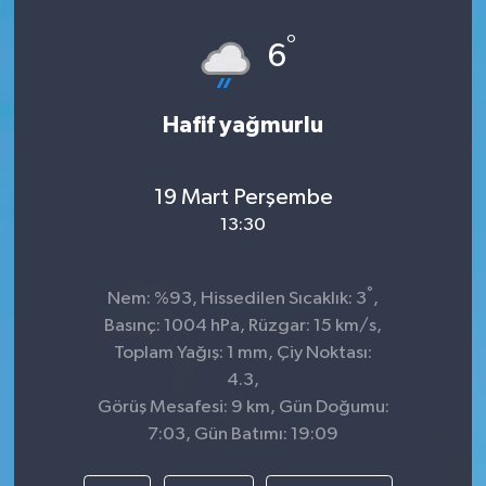
Spor
°
6
Teknoloji
Hafif yağmurlu
Tokat Haberleri
19 Mart Perşembe
Yaşam
13:30
°
Nem: %93, Hissedilen Sıcaklık: 3
,
Basınç: 1004 hPa, Rüzgar: 15 km/s,
Toplam Yağış: 1 mm, Çiy Noktası:
4.3,
Görüş Mesafesi: 9 km, Gün Doğumu:
7:03, Gün Batımı: 19:09