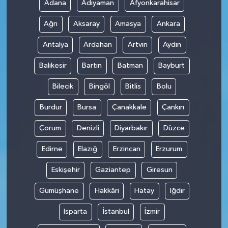
Adana
Adıyaman
Afyonkarahisar
Ağrı
Aksaray
Amasya
Ankara
Antalya
Ardahan
Artvin
Aydın
Balıkesir
Bartın
Batman
Bayburt
Bilecik
Bingöl
Bitlis
Bolu
Burdur
Bursa
Çanakkale
Çankırı
Çorum
Denizli
Diyarbakır
Düzce
Edirne
Elazığ
Erzincan
Erzurum
Eskişehir
Gaziantep
Giresun
Gümüşhane
Hakkâri
Hatay
Iğdır
Isparta
İstanbul
İzmir