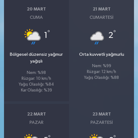
20 MART
21 MART
CUMA
CUMARTESI
°
°
1
2
Bölgesel düzensiz yağmur
Orta kuvvetli yağmurlu
yağışlı
Nem: %99
Rüzgar: 12 km/h
Nem: %98
Yağış Olasılığı: %88
Rüzgar: 10 km/h
Yağış Olasılığı: %84
Kar Olasılığı: %39
22 MART
23 MART
PAZAR
PAZARTESI