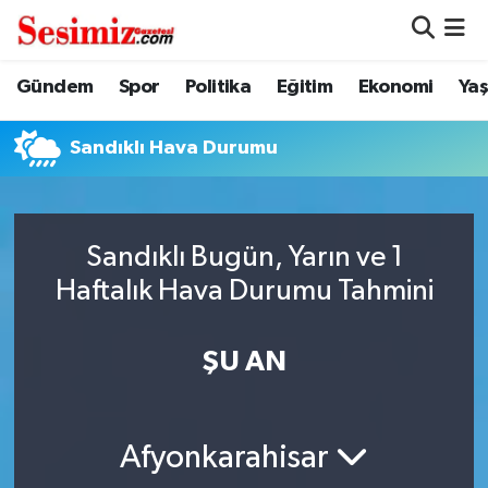
Dünya
Nöbetçi Eczaneler
Gündem
Spor
Politika
Eğitim
Ekonomi
Ya
Eğitim
Hava Durumu
Sandıklı Hava Durumu
Ekonomi
Namaz Vakitleri
Genel
Trafik Durumu
Sandıklı Bugün, Yarın ve 1
Haftalık Hava Durumu Tahmini
Gündem
Süper Lig Puan Durumu ve Fikstür
ŞU AN
Magazin
Tüm Manşetler
Politika
Son Dakika Haberleri
Afyonkarahisar
Sağlık
Haber Arşivi