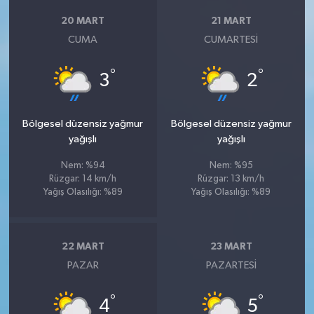
20 MART
21 MART
CUMA
CUMARTESI
°
°
3
2
Bölgesel düzensiz yağmur
Bölgesel düzensiz yağmur
yağışlı
yağışlı
Nem: %94
Nem: %95
Rüzgar: 14 km/h
Rüzgar: 13 km/h
Yağış Olasılığı: %89
Yağış Olasılığı: %89
22 MART
23 MART
PAZAR
PAZARTESI
°
°
4
5