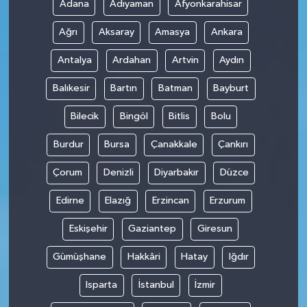
Adana
Adıyaman
Afyonkarahisar
Ağrı
Aksaray
Amasya
Ankara
Antalya
Ardahan
Artvin
Aydın
Balıkesir
Bartın
Batman
Bayburt
Bilecik
Bingöl
Bitlis
Bolu
Burdur
Bursa
Çanakkale
Çankırı
Çorum
Denizli
Diyarbakır
Düzce
Edirne
Elazığ
Erzincan
Erzurum
Eskişehir
Gaziantep
Giresun
Gümüşhane
Hakkâri
Hatay
Iğdır
Isparta
İstanbul
İzmir