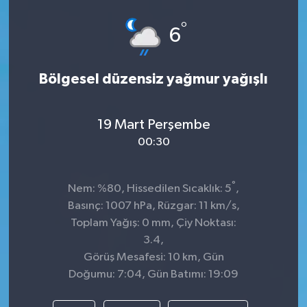
Spor
°
6
Teknoloji
Bölgesel düzensiz yağmur yağışlı
Tokat Haberleri
19 Mart Perşembe
Yaşam
00:30
°
Nem: %80, Hissedilen Sıcaklık: 5
,
Basınç: 1007 hPa, Rüzgar: 11 km/s,
Toplam Yağış: 0 mm, Çiy Noktası:
3.4,
Görüş Mesafesi: 10 km, Gün
Doğumu: 7:04, Gün Batımı: 19:09