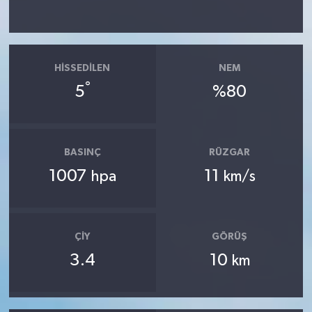
HISSEDILEN
NEM
°
5
%80
BASINÇ
RÜZGAR
1007
11
hpa
km/s
ÇIY
GÖRÜŞ
3.4
10
km