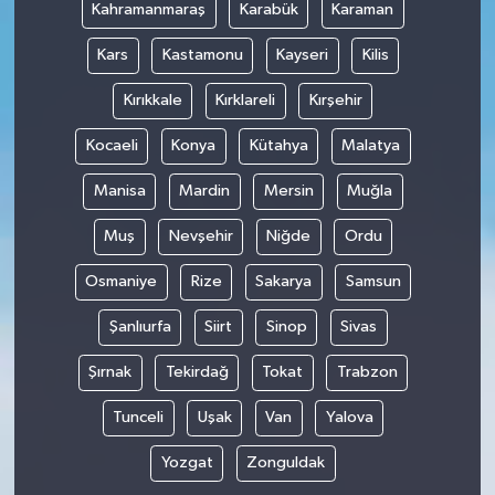
Kahramanmaraş
Karabük
Karaman
Kars
Kastamonu
Kayseri
Kilis
Kırıkkale
Kırklareli
Kırşehir
Kocaeli
Konya
Kütahya
Malatya
Manisa
Mardin
Mersin
Muğla
Muş
Nevşehir
Niğde
Ordu
Osmaniye
Rize
Sakarya
Samsun
Şanlıurfa
Siirt
Sinop
Sivas
Şırnak
Tekirdağ
Tokat
Trabzon
Tunceli
Uşak
Van
Yalova
Yozgat
Zonguldak