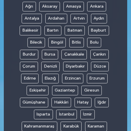
Ağrı
Aksaray
Amasya
Ankara
Antalya
Ardahan
Artvin
Aydın
Balıkesir
Bartın
Batman
Bayburt
Bilecik
Bingöl
Bitlis
Bolu
Burdur
Bursa
Çanakkale
Çankırı
Çorum
Denizli
Diyarbakır
Düzce
Edirne
Elazığ
Erzincan
Erzurum
Eskişehir
Gaziantep
Giresun
Gümüşhane
Hakkâri
Hatay
Iğdır
Isparta
İstanbul
İzmir
Kahramanmaraş
Karabük
Karaman