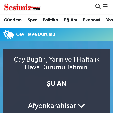
Dünya
Nöbetçi Eczaneler
Gündem
Spor
Politika
Eğitim
Ekonomi
Ya
Eğitim
Hava Durumu
Çay Hava Durumu
Ekonomi
Namaz Vakitleri
Genel
Trafik Durumu
Çay Bugün, Yarın ve 1 Haftalık
Hava Durumu Tahmini
Gündem
Süper Lig Puan Durumu ve Fikstür
ŞU AN
Magazin
Tüm Manşetler
Politika
Son Dakika Haberleri
Afyonkarahisar
Sağlık
Haber Arşivi