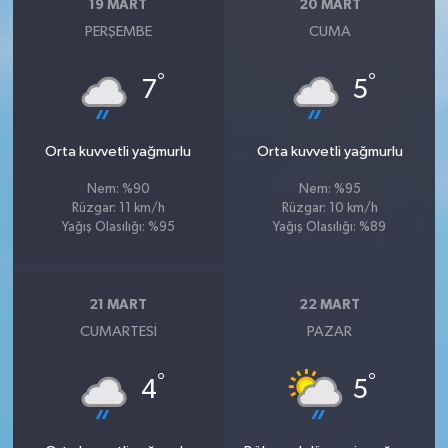
19 MART
20 MART
PERŞEMBE
CUMA
°
°
7
5
Orta kuvvetli yağmurlu
Orta kuvvetli yağmurlu
Nem: %90
Nem: %95
Rüzgar: 11 km/h
Rüzgar: 10 km/h
Yağış Olasılığı: %95
Yağış Olasılığı: %89
21 MART
22 MART
CUMARTESI
PAZAR
°
°
4
5