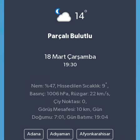
Spor
°
14
Teknoloji
Parçalı Bulutlu
Tokat Haberleri
18 Mart Çarşamba
Yaşam
19:30
°
Nem: %47, Hissedilen Sıcaklık: 9
,
Basınç: 1006 hPa, Rüzgar: 22 km/s,
Çiy Noktası: 0,
Görüş Mesafesi: 10 km, Gün
Doğumu: 7:01, Gün Batımı: 19:04
Adana
Adıyaman
Afyonkarahisar