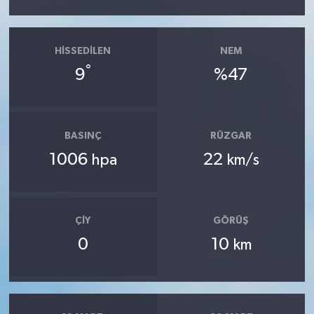
HISSEDILEN
NEM
°
9
%47
BASINÇ
RÜZGAR
1006
22
hpa
km/s
ÇIY
GÖRÜŞ
0
10
km