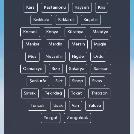
Kars
Kastamonu
Kayseri
Kilis
Kırıkkale
Kırklareli
Kırşehir
Kocaeli
Konya
Kütahya
Malatya
Manisa
Mardin
Mersin
Muğla
Muş
Nevşehir
Niğde
Ordu
Osmaniye
Rize
Sakarya
Samsun
Şanlıurfa
Siirt
Sinop
Sivas
Şırnak
Tekirdağ
Tokat
Trabzon
Tunceli
Uşak
Van
Yalova
Yozgat
Zonguldak